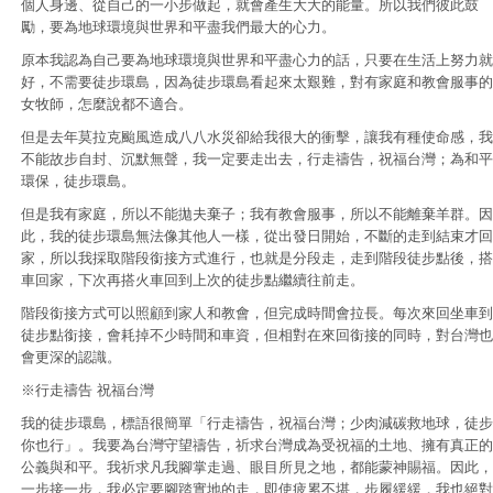
個人身邊、從自己的一小步做起，就會產生大大的能量。所以我們彼此鼓
勵，要為地球環境與世界和平盡我們最大的心力。
原本我認為自己要為地球環境與世界和平盡心力的話，只要在生活上努力就
好，不需要徒步環島，因為徒步環島看起來太艱難，對有家庭和教會服事的
女牧師，怎麼說都不適合。
但是去年莫拉克颱風造成八八水災卻給我很大的衝擊，讓我有種使命感，我
不能故步自封、沉默無聲，我一定要走出去，行走禱告，祝福台灣；為和平
環保，徒步環島。
但是我有家庭，所以不能拋夫棄子；我有教會服事，所以不能離棄羊群。因
此，我的徒步環島無法像其他人一樣，從出發日開始，不斷的走到結束才回
家，所以我採取階段銜接方式進行，也就是分段走，走到階段徒步點後，搭
車回家，下次再搭火車回到上次的徒步點繼續往前走。
階段銜接方式可以照顧到家人和教會，但完成時間會拉長。每次來回坐車到
徒步點銜接，會耗掉不少時間和車資，但相對在來回銜接的同時，對台灣也
會更深的認識。
※行走禱告 祝福台灣
我的徒步環島，標語很簡單「行走禱告，祝福台灣；少肉減碳救地球，徒步
你也行」。我要為台灣守望禱告，祈求台灣成為受祝福的土地、擁有真正的
公義與和平。我祈求凡我腳掌走過、眼目所見之地，都能蒙神賜福。因此，
一步接一步，我必定要腳踏實地的走，即使疲累不堪，步履緩緩，我也絕對