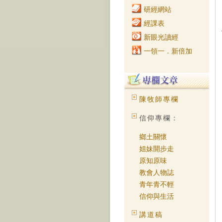
研經網站
經課表
新眼光讀經
一領一．新倍加
陳牧師專欄
信仰專欄：
鄉土關懷
姐妹開步走
原知原味
教會人物誌
青年青不輕
信仰與生活
講道稿