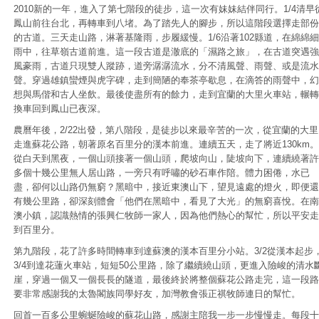
2010新的一年，進入了第七階段的徒步，這一次有妹妹結伴同行。1/4清早
鳳山前往台北，再轉車到八堵。為了踏先人的腳步，所以這階段選擇走部份
的古道。三天走山路，淋著基隆雨，步履緩慢。1/6沿著102縣道，在綿綿細
雨中，往草嶺古道前進。這一段古道是澈底的「濕路之旅」，在古道突遇強
風豪雨，古道只現雙人蹤跡，道旁潺潺流水，分不清風聲、雨聲、或是流水
聲。穿過雄鎮蠻煙與虎字碑，走到簡陋的奉茶亭歇息，在滴答的雨聲中，幻
想與馬偕和古人坐飲。最後使盡所有的餘力，走到宜蘭的大里火車站，輾轉
換車回到鳳山已夜深。
農曆年後，2/22出發，第八階段，是徒步以來最辛苦的一次，從宜蘭的大里
走進蘇花公路，朝著原名百里分的漢本前進。連續五天，走了將近130km。
從白天到黑夜，一個山頭接著一個山頭，爬坡向山，陡坡向下，連續繞著許
多個十幾公里無人居山路，一旁只有呼嘯的砂石車作陪。體力困倦，水已
盡，卻何以山路仍無窮？黑暗中，接近東澳山下，望見遠處的燈火，即便還
有幾公里路，卻深刻體會「他們在黑暗中，看見了大光」的無窮喜悅。在南
澳小鎮，認識熱情的張興仁牧師一家人，因為他們熱心的幫忙，所以平安走
到百里分。
第九階段，花了許多時間轉車到達蘇澳的漢本百里分小站。3/2從漢本起步
3/4到達花蓮火車站，短短50公里路，除了繼續繞山頭，更進入險峻的清水
崖，穿過一個又一個長長的隧道，最後終於將整個蘇花公路走完，這一段路
要非常感謝我的太魯閣族同學好友，加灣教會張正祺牧師連日的幫忙。
回首一百多公里蜿蜒險峻的蘇花山路，感謝主陪我一步一步慢慢走。每段十