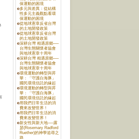
保運動的困境
多元與差異：從結構
性多元主義觀點看環
保運動的困境
從地球憲章反省台灣
學
的土地開發政策
從地球憲章反省台灣
的土地開發政策
深耕台灣 相遇原鄉──
台灣生態關懷者協會
與地球憲章十周年
深耕台灣 相遇原鄉──
台灣生態關懷者協會
與地球憲章十周年
環境運動的轉型與昇
華：「守護白海豚」
國民環境信託的緣起
環境運動的轉型與昇
華：「守護白海豚」
有
國民環境信託的緣起
用我們日常生活的消
費來改變世界！
用我們日常生活的消
費來改變世界！
新女性與新大地──露
瑟(Rosemary Radford
Ruether)的神學追尋之
路