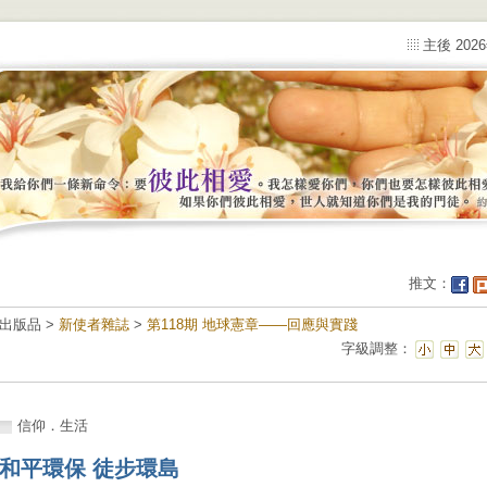
主後 202
推文：
出版品 >
新使者雜誌
>
第118期 地球憲章——回應與實踐
字級調整：
信仰．生活
和平環保 徒步環島