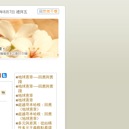
6年8月7日 禮拜五
地球憲章──回應與實
踐
地球憲章──回應與實
踐
地球憲章
地球憲章
超越哥本哈根：回應
《地球憲章》
超越哥本哈根：回應
《地球憲章》
多元與差異：從結構
性多元主義觀點看環