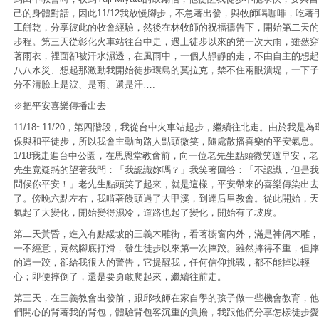
己的身體對話，因此11/12我放慢腳步，不急著出發，與牧師喝咖啡，吃著
工餅乾，分享彼此的牧會經驗，然後在林牧師的祝福禱告下，開始第二天的
步程。第三天從彰化火車站往台中走，遇上徒步以來的第一次大雨，雖然穿
著雨衣，裡面卻被汗水濕透，在風雨中，一個人靜靜的走，不由自主的想起
八八水災、想起那激動我開始徒步環島的莫拉克，禁不住兩眼潰堤，一下子
分不清臉上是淚、是雨、還是汗….
※把平安喜樂傳播出去
11/18~11/20，第四階段，我從台中火車站起步，繼續往北走。由於我是為
保與和平徒步，所以我會主動向路人點頭微笑，隨處散播喜樂的平安氣息。
1/18我走進台中公園，在思恩堂教會前，向一位老先生點頭微笑道早安，老
先生竟疑惑的望著我問：「我認識妳嗎？」我笑著回答：「不認識，但是我
問候你平安！」老先生點頭笑了起來，就是這樣，平安帶來的喜樂傳染出去
了。傍晚六點左右，我啃著饅頭過了大甲溪，到達后里教會。從此開始，天
氣起了大變化，開始變得濕冷，道路也起了變化，開始有了坡度。
第二天黃昏，進入有點緩坡的三義木雕街，看著櫥窗內外，滿是神偶木雕，
一不經意，竟然腳底打滑，發生徒步以來第一次摔跤。雖然摔得不重，但摔
的這一跤，卻給我很大的警告，它提醒我，任何信仰挑戰，都不能掉以輕
心；即便摔倒了，還是要勇敢爬起來，繼續往前走。
第三天，在三義教會出發前，跟邱牧師在家自學的孩子做一些機會教育，他
們開心的背著我的背包，體驗背包客沉重的負擔，我跟他們分享怎樣徒步愛