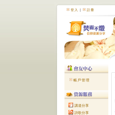
登入
|
註冊
帳戶管理
講道分享
詩歌分享