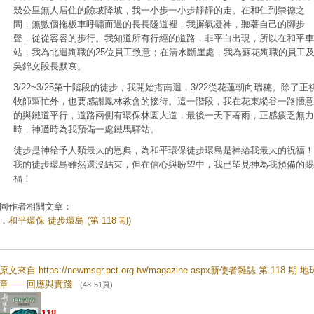
幾公里無人居住的險坡降坡，我一小步一小步靜靜的走。在和仁到崇德之
間，無數個拖板車呼嘯而過的長長隧道裡，我摒氣凝神，聽著自己的腳步
聲，從從容容的步行。我知道所有行經的道路，非平白出現，所以在和平車
站，我為北迴殉職的25位員工致意；在清水斷崖處，我為蘇花殉職的員工
吳錦文段長默哀。
3/22~3/25第十階段的徒步，我開始搭南迴，3/22從花蓮朝向瑞穗。除了正
牧師幫忙外，也要感謝鳳林教會的接待。這一階段，我在花東縱谷一路愜意
的與鐵道平行，道路兩側有環保林園大道，最後一天下著雨，正感疲乏無力
時，神適時為我預備一處鐵馬驛站。
徒步是神給予人類最大的恩典，為和平環保徒步環島是神給我最大的祝福！
我的徒步環島雖然還沒結束，但在信心與盼望中，我已望見神為我預備的賜
福！
同作者相關文章：
．
和平環保 徒步環島 (第 118 期)
原文來自 https://newmsgr.pct.org.tw/magazine.aspx新使者雜誌 第 118 期 
章——回應與實踐
(48-51頁)
118