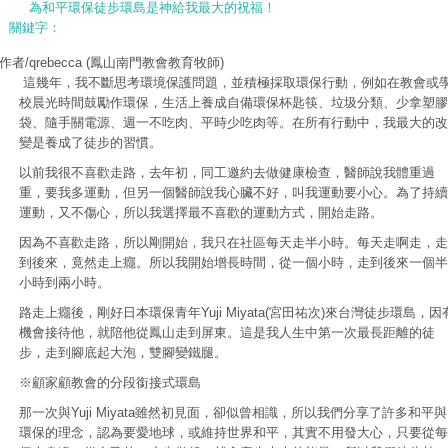
為和平環保徒步環島是神給我最大的祝福！
關鍵字：
作者/qrebecca
(鳳山南門教會教育牧師)
這幾年，我不斷思考環境保護問題，並積極採取環保行動，例如在教會或
校晨光時間鼓勵作環保，生活上養成自備環保杯匙筷、垃圾分類、少拿塑膠
袋、隨手關電源、週一不吃肉、平時少吃肉等。在所有行動中，我最大的改
變是養成了徒步的習慣。
以前我很不喜歡走路，去年初，同工邀約去做健康檢查，醫師說我體重過
重，要我多運動，但另一個醫師說我心臟不好，叫我運動要小心。為了持續
運動，又不傷心，所以我選擇最不喜歡的運動方式，開始走路。
因為不喜歡走路，所以剛開始，我只在社區每天走半小時。每天走啊走，走
到後來，竟然走上癮。所以我開始增長時間，從一個小時，走到後來一個半
小時到兩小時。
路走上癮後，剛好日本環保青年Yuji Miyata(宮田祐次)來台灣徒步環島，因
機會接待他，就陪他從鳳山走到屏東。這是我人生中第一次最長距離的徒
步，走到腳底起大泡，雙腳變鐵腿。
※顧家顧教會的分段銜接式環島
那一次與Yuji Miyata雖然初見面，卻似曾相識，所以我們分享了許多和平與
環保的理念，認為要愛地球，或維持世界和平，其實不用發大心，只要從每