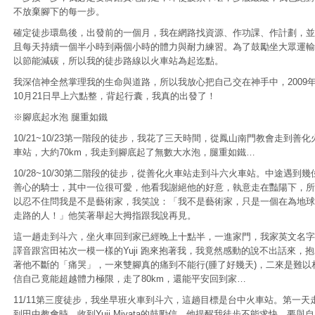
不放棄腳下的每一步。
確定徒步環島後，出發前的一個月，我在網路找資源、作功課、作計劃，並
且每天持續一個半小時到兩個小時的體力與耐力練習。為了鼓勵坐大眾運輸
以節能減碳，所以我的徒步路線以火車站為起迄點。
我深信神全然掌理我的生命與道路，所以我放心把自己交在神手中，2009
10月21日早上六點整，背起行囊，我真的出發了！
※腳底起水泡 腿重如鐵
10/21~10/23第一階段的徒步，我花了三天時間，從鳳山南門教會走到善化
車站，大約70km，我走到腳底起了無數大水泡，腿重如鐵…
10/28~10/30第二階段的徒步，從善化火車站走到斗六火車站。中途遇到幾
善心的騎士，其中一位很可愛，他看我謝絕他的好意，執意走在豔陽下，所
以忍不住問我是不是藝術家，我笑說：「我不是藝術家，只是一個在為地球
走路的人！」他笑著舉起大拇指跟我說再見。
這一趟走到斗六，坐火車回到家已經晚上十點半，一進家門，我家英文名字
譯音跟宮田祐次一模一樣的Yuji 跑來抱著我，我竟然感動的說不出話來，抱
著他不斷的「痛哭」，一來雙腳真的痛到不能行(腫了好幾天)，二來是難以
信自己竟能超越體力極限，走了80km，還能平安回到家…
11/11第三度徒步，我坐早班火車到斗六，這趟目標是台中火車站。第一天
到田中教會時，收到Yuji Miyata的鼓勵信，他提醒我徒步不能求快，要與自