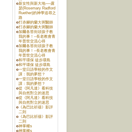
新女性與新大地──露
瑟(Rosemary Radford
Ruether)的神學追尋之
路
打赤腳的蘭大弼醫師
打赤腳的蘭大弼醫師
加爾各答街頭孩子教
我的事！--長老教會青
年普世交流心得
加爾各答街頭孩子教
我的事！--長老教會青
年普世交流心得
和平環保 徒步環島
和平環保 徒步環島
一堂日語學校的作文
課：我的夢想？
一堂日語學校的作文
課：我的夢想？
從《阿凡達》看科技
與自然對立的迷思
從《阿凡達》看科技
與自然對立的迷思
《為巴比祈禱》影評
二則
《為巴比祈禱》影評
二則
神掌權s
神掌權s