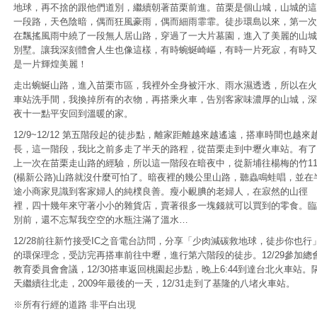
地球，再不捨的跟他們道別，繼續朝著苗栗前進。苗栗是個山城，山城的這
一段路，天色陰暗，偶而狂風豪雨，偶而細雨霏霏。徒步環島以來，第一次
在飄搖風雨中繞了一段無人居山路，穿過了一大片墓園，進入了美麗的山城
別墅。讓我深刻體會人生也像這樣，有時蜿蜒崎嶇，有時一片死寂，有時又
是一片輝煌美麗！
走出蜿蜒山路，進入苗栗市區，我裡外全身被汗水、雨水濕透透，所以在火
車站洗手間，我換掉所有的衣物，再搭乘火車，告別客家味濃厚的山城，深
夜十一點平安回到溫暖的家。
12/9~12/12 第五階段起的徒步點，離家距離越來越遙遠，搭車時間也越來
長，這一階段，我比之前多走了半天的路程，從苗栗走到中壢火車站。有了
上一次在苗栗走山路的經驗，所以這一階段在暗夜中，從新埔往楊梅的竹11
(楊新公路)山路就沒什麼可怕了。暗夜裡的幾公里山路，聽蟲鳴蛙唱，並在
途小商家見識到客家婦人的純樸良善。瘦小靦腆的老婦人，在寂然的山徑
裡，四十幾年來守著小小的雜貨店，賣著很多一塊錢就可以買到的零食。臨
別前，還不忘幫我空空的水瓶注滿了溫水…
12/28前往新竹接受IC之音電台訪問，分享「少肉減碳救地球，徒步你也行
的環保理念，受訪完再搭車前往中壢，進行第六階段的徒步。12/29參加總
教育委員會會議，12/30搭車返回桃園起步點，晚上6:44到達台北火車站。
天繼續往北走，2009年最後的一天，12/31走到了基隆的八堵火車站。
※所有行經的道路 非平白出現