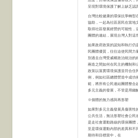
態度，對環境保護傷害很大，
呈現對環境保護了解上缺乏認
台灣比較健康的環保抗爭轉型
協助，一起為社區居民在當地
取得社區發展經營的可能性，
團體的連結，展現台灣人對這
如果政府政策的認知和執行仍
民團體優質，往往迫使民間力
別過去台灣受威權政治統治的
兩造之間如何在民主的機制和
政策以落實環境保護並符合住
例，例如社區總體營造中成功
範，將所有公民連結團體整合
多元主義的發展，不管是用錢
※個體的無力感與再形塑
如果對多元主義發展具傷害性
公共生活，無法形塑社會公民
是走社會運動路線的環保團體
至是環保運動內部的差異和不
期待和目標當中，在