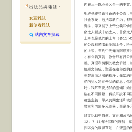
內在三一既區分又合一的事實
出版品與雜誌：
聖經傳統指責社會的不公義，
女宣雜誌
社會系統，包括宗教在內，都
新使者雜誌
膏抹，帶來關乎上帝公義和憐
猶太人變成非猶太人，非猶太
站內文章搜尋
上帝也是他們的上帝（賽11:
的公義和憐憫而認識上帝，區
的上帝。舊約中先知向阿摩斯
才有公義實質，教會只有行公
義、真理和憐憫的教會群體，
據經文傳統，聖靈在這部份的
生豐富而活潑的秩序，先知約
們的兒女將宣告我的信息，你
時，我甚至要把我的靈傾注給奴
臨在不同國籍、傳統和說不同
種族主義，帶來共同生活和秩
豐富和內部多元差異，而是多
經文記載中自然、文化和政治
12: 7-11描述保羅的理
性區分的肢體互動，在聖靈的