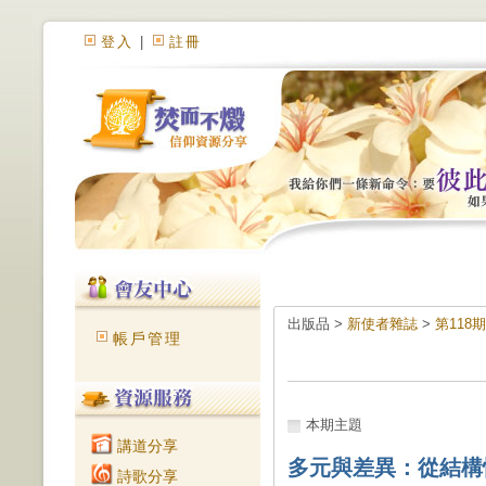
登入
|
註冊
出版品 >
新使者雜誌
>
第118
帳戶管理
本期主題
講道分享
多元與差異：從結構
詩歌分享