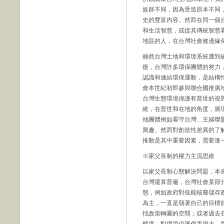
族群不同，因為受造原本不同
史的豐富內容。然而在同一個
和生活智慧，或從其傳統智慧
地區的人，在台灣社會被邊緣
雖然台灣土地和環境系統遭到
復，台灣許多環保團體的努力
認識和連結環保運動，是結構
會本世紀初即參與聯合國推廣
台灣生態環境保護有普世的視
維，在普世和在地的角度，展
他團體例如看守台灣、主婦聯
興趣。然而對創造性差異的了
推動是其中重要因素，需要進
※家父長制的權力主流思維
以家父長制心態解決問題，本
台灣還算普遍，台灣社會某部
態，例如政府對低能核廢儲存
為主，一直是朝著自己的目標
找政策轉圜的空間；或者過去