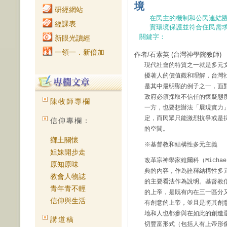
境
研經網站
在民主的機制和公民連結
經課表
實環境保護並符合住民需
關鍵字：
新眼光讀經
一領一．新倍加
作者/石素英
(台灣神學院教師)
現代社會的特質之一就是多元
擾著人的價值觀和理解，台灣
是其中最明顯的例子之一，面
政府必須採取不信任的懷疑態
陳牧師專欄
一方，也要想辦法「展現實力
定，而民眾只能激烈抗爭或是
信仰專欄：
的空間。
鄉土關懷
※基督教和結構性多元主義
姐妹開步走
改革宗神學家維爾科（Micha
原知原味
典的內容，作為詮釋結構性多
教會人物誌
的主要看法作為說明。基督教
青年青不輕
的上帝，是既有內在三一區分
信仰與生活
有創意的上帝，並且是將其創
地和人也都參與在如此的創造
講道稿
切豐富形式（包括人有上帝形