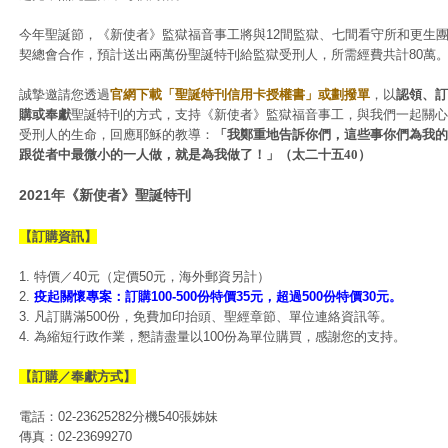
今年聖誕節，《新使者》監獄福音事工將與12間監獄、七間看守所和更生
契總會合作，預計送出兩萬份聖誕特刊給監獄受刑人，所需經費共計80萬
誠摯邀請您透過
官網下載「聖誕特刊信用卡授權書」或劃撥單
，以
認領、訂
購或奉獻
聖誕特刊的方式，支持《新使者》監獄福音事工，與我們一起關心
受刑人的生命，回應耶穌的教導：
「
我鄭重地告訴你們，這些事你們為我的
跟從者中最微小的一人做，就是為我做了！」（太二十五40）
2021年《新使者》聖誕特刊
【訂購資訊】
1. 特價／40元（定價50元，海外郵資另計）
2.
疫起關懷專案：訂購100-500份特價35元，超過500份特價30元。
3. 凡訂購滿500份，免費加印抬頭、聖經章節、單位連絡資訊等。
4. 為縮短行政作業，懇請盡量以100份為單位購買，感謝您的支持。
【訂購／奉獻方式】
電話：02-23625282分機540張姊妹
傳真：02-23699270