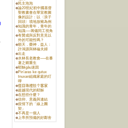
民主泡泡
論20世紀初中國基督
聖教書會在華宣教圖
像的設計：以〈浪子
回頭〉墳地放豬為例
月
知識的青年，青年的
知識──籌備同工視角
有贊成與反對意見以
外的可能性嗎？
見
順天．榮神．益人：
許鴻源與林碖夫婦
出走
水林長老教會──在番
薯之鄉重生
耶穌gâu迷因
Pin’aras ke qutux
tnuxan組織家庭的叮
嚀
𠊎目珠裡肚个客家
超越現代的耶穌
在想些什麼？
信仰、意義與連結
疫情下的「線上團
契」
不再是一個人
上帝所預備的好鄰舍