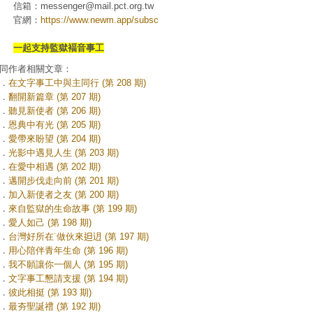
信箱：messenger@mail.pct.org.tw
官網：
https://www.newm.app/subsc
一起支持監獄褔音事工
同作者相關文章：
．
在文字事工中與主同行 (第 208 期)
．
翻開新篇章 (第 207 期)
．
聽見新使者 (第 206 期)
．
恩典中有光 (第 205 期)
．
愛帶來盼望 (第 204 期)
．
光影中遇見人生 (第 203 期)
．
在愛中相遇 (第 202 期)
．
邁開步伐走向前 (第 201 期)
．
加入新使者之友 (第 200 期)
．
來自監獄的生命故事 (第 199 期)
．
愛人如己 (第 198 期)
．
台灣好所在˙做伙來𨑨迌 (第 197 期)
．
用心陪伴青年生命 (第 196 期)
．
我不願讓你一個人 (第 195 期)
．
文字事工懇請支援 (第 194 期)
．
彼此相挺 (第 193 期)
．
最夯聖誕禮 (第 192 期)