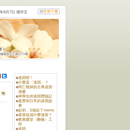
6年8月7日 禮拜五
迷因耶！
什麼是「迷因」？
阿仁牧師的古典迷因
漫畫
神學生的迷因歷險記
真實和日常的迷因故
事
起初，S做起了meme
基督徒搞什麼迷因？
教會建堂（翻修）工
程
迷因