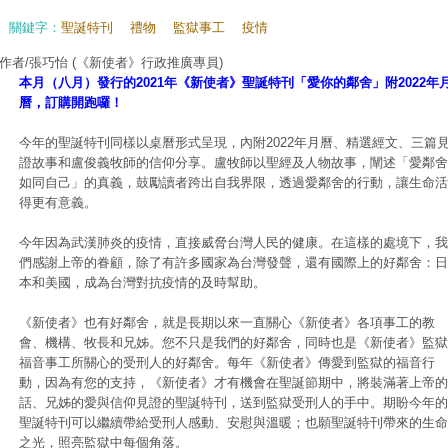
關鍵字：
聖誕特刊
禮物
監獄事工
疫情
作者/張巧怡
(《新使者》行政推廣專員)
本月（八月）發行的2021年《新使者》聖誕特刊「愛你的鄰舍」附2022年
曆，訂購開跑囉！
今年的聖誕特刊同樣以桌曆形式呈現，內附2022年月曆、精選經文、三篇
證故事和盧俊義牧師的信仰分享。盧牧師以聖經及人物故事，闡述「愛鄰舍
如同自己」的真義，鼓勵讀者跨出自我界限，透過愛鄰舍的行動，讓生命活
得更有意義。
今年因為武漢肺炎的疫情，直接威脅台灣人民的健康。在這樣的處境下，我
們感謝上帝的眷顧，除了有許多國家為台灣發聲，還有國際上的好鄰舍：日
本和美國，成為台灣對抗疫情的及時幫助。
《新使者》也有好鄰舍，就是長期以來一直關心《新使者》各項事工的教
會、機構、牧長和兄姊。您不只是我們的好鄰舍，同時也是《新使者》監獄
福音事工所關心的受刑人的好鄰舍。每年《新使者》傳愛到監獄的福音行
動，因為有您的支持，《新使者》才有機會在聖誕節期中，將裝滿著上帝的
話、兄姊的愛與信仰見證的聖誕特刊，送到監獄受刑人的手中。期盼今年的
聖誕特刊可以繼續帶給受刑人感動、安慰與溫暖；也願聖誕特刊帶來的生命
之光，照亮監獄中每個角落。