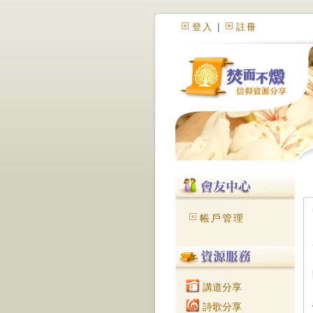
登入
|
註冊
帳戶管理
講道分享
詩歌分享