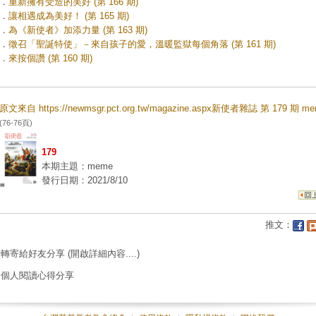
．
重新擁有受造的美好 (第 166 期)
．
讓相遇成為美好！ (第 165 期)
．
為《新使者》加添力量 (第 163 期)
．
徵召「聖誕特使」－來自孩子的愛，溫暖監獄每個角落 (第 161 期)
．
來按個讚 (第 160 期)
原文來自 https://newmsgr.pct.org.tw/magazine.aspx新使者雜誌 第 179 期 m
(76-76頁)
179
本期主題：meme
發行日期：2021/8/10
推文：
轉寄給好友分享
(開啟詳細內容....)
個人閱讀心得分享