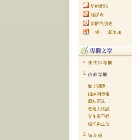
研經網站
經課表
新眼光讀經
一領一．新倍加
陳牧師專欄
信仰專欄：
鄉土關懷
姐妹開步走
原知原味
教會人物誌
青年青不輕
信仰與生活
講道稿