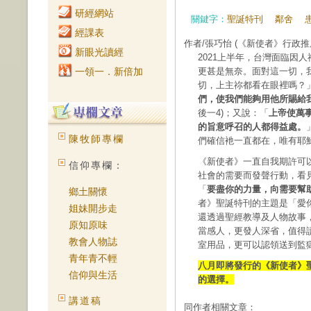
研經網站
關鍵字：
聖誕特刊
鄰舍
經課表
作者/張巧怡
(《新使者》行政推
新眼光讀經
2021上半年，台灣面臨因
一領一．新倍加
更甚是無奈。面對這一切，
切，上主祢都看在眼裡嗎？
們，使我們能夠用他所賜給
後一4)；又說：「
上帝使萬
的旨意呼召的人都得益處。
陳牧師專欄
們確信衪一直都在，唯有耶
《新使者》一直自我期許可
信仰專欄：
社會的需要而發聲行動，看
「
要盡你的力量，向需要幫
鄉土關懷
者》聖誕特刊的主題是「愛
姐妹開步走
還透過聖經教導及人物故事
原知原味
當感人，更發人深省，值得
教會人物誌
室用品，更可以認領送到監
青年青不輕
八月即將發行的《新使者》
信仰與生活
的選擇。
講道稿
同作者相關文章：