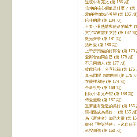
．
逆境中有亮光 (第 186 期)
．
信仰的核心價值是什麼？ (第 18
．
愛的禮物燃起希望 (第 185 期
．
陪伴的愛 (第 184 期)
．
不要小看熱情與使命的威力 (第 
．
文字宣教需要支持 (第 182 期
．
微光齊發 (第 181 期)
．
活出愛 (第 180 期)
．
上帝所預備的好鄰舍 (第 179 
．
愛鄰舍如同自己 (第 178 期)
．
不只兩個人 (第 177 期)
．
彼此陪伴，分享祝福 (第 176 
．
真光閃耀 勇敢向前 (第 175 期
．
在愛裡和好 (第 174 期)
．
全新視野 (第 169 期)
．
困境中看見希望 (第 168 期)
．
傳愛無礙 (第 167 期)
．
重新擁有受造的美好 (第 166 
．
讓相遇成為美好！ (第 165 期
．
為《新使者》加添力量 (第 163
．
徵召「聖誕特使」－來自孩子的愛
．
來按個讚 (第 160 期)