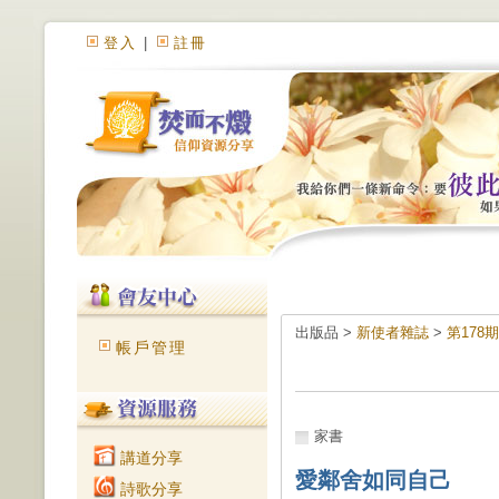
登入
|
註冊
出版品 >
新使者雜誌
>
第178
帳戶管理
家書
講道分享
愛鄰舍如同自己
詩歌分享