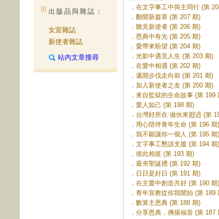
．
在文字事工中與主同行 (第 208
出版品與雜誌：
．
翻開新篇章 (第 207 期)
．
聽見新使者 (第 206 期)
女宣雜誌
．
恩典中有光 (第 205 期)
新使者雜誌
．
愛帶來盼望 (第 204 期)
．
光影中遇見人生 (第 203 期)
站內文章搜尋
．
在愛中相遇 (第 202 期)
．
邁開步伐走向前 (第 201 期)
．
加入新使者之友 (第 200 期)
．
來自監獄的生命故事 (第 199 
．
愛人如己 (第 198 期)
．
台灣好所在˙做伙來𨑨迌 (第 19
．
用心陪伴青年生命 (第 196 期
．
我不願讓你一個人 (第 195 期
．
文字事工懇請支援 (第 194 期
．
彼此相挺 (第 193 期)
．
最夯聖誕禮 (第 192 期)
．
日日是好日 (第 191 期)
．
在主愛中創造共好 (第 190 期
．
青年宣教從你我開始 (第 189 
．
數算主恩典 (第 188 期)
．
分享恩典，傳揚福音 (第 187 