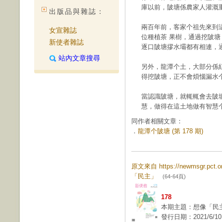
庫以前，陂塘係農家人灌溉
出版品與雜誌：
兩百年前，客家个祖先來到
女宣雜誌
位種植茶 果樹，通過挖陂
新使者雜誌
逐口陂塘摎水壩都有相連，
站內文章搜尋
另外，龍潭个土，大部分係
得挖陂塘，正不會煩惱漏水
當認識陂塘，就輒輒會去陂
慧，做得在這土地做有智慧
同作者相關文章：
．
龍潭个陂塘 (第 178 期)
原文來自 https://newmsgr.pct
「民主」
(64-64頁)
178
本期主題：想像「民
發行日期：2021/6/10