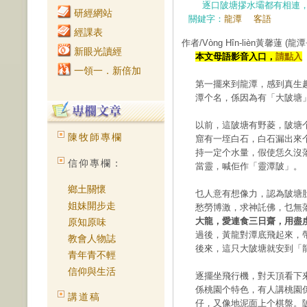
逐口陂塘摎水壩都有相連
研經網站
關鍵字：
龍潭
客語
經課表
作者/Vòng Hîn-lièn黃馨蓮
(龍
新眼光讀經
本文母語影音入口，
請點入
一領一．新倍加
第一擺來到龍潭，感到真生
潭个名，係因為有「大陂塘
以前，這陂塘有野菱，陂塘
陳牧師專欄
窟有一垤白石，白石漏出來
持一定个水量，假使恁久沒
信仰專欄：
當靈，喊佢作「靈潭陂」。
鄉土關懷
乜人意有想像力，認為陂塘
姐妹開步走
愁勞博激，求神託佛，乜無
大龍，愛連食三日齋，用盡
原知原味
過後，黃龍對潭底飛起來，
教會人物誌
後來，這只大陂塘就安到「
青年青不輕
信仰與生活
逐擺坐飛行機，對天頂看下
係桃園个特色，有人講桃園
講道稿
仔，又像地泥面上个棋盤。