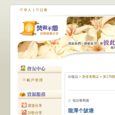
登入
|
註冊
出版品 >
新使者雜誌
>
第178
帳戶管理
母語葡萄園
講道分享
龍潭个陂塘
詩歌分享