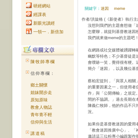
研經網站
關鍵字：
迷因
meme
經課表
作者/洪旋格
(《新使者》執行主
新眼光讀經
沒想到我們的主題會想做「
一領一．新倍加
怎麼聊，就提到基督教迷因
我們就來做meme的主題吧
在網路或社交媒體被踴躍轉
幽默等特色；不少基督徒是
陳牧師專欄
會噗哧一笑，覺得很有梗。這
簡介「迷因」，以及幾位基
信仰專欄：
蔡柏宏提到，「與眾人相關
鄉土關懷
的重要因素之一，但使用者
姐妹開步走
作」與「公開傳輸」之規定
間的不協調。」過去長期在
原知原味
陳義仁牧師，他的作品不只
教會人物誌
況。
青年青不輕
信仰與生活
如果你是基督教迷因的愛用者，應
「教會迷因推廣中心」、「神
講道稿
邀請這三位粉專小編跟製作哏（梗）圖