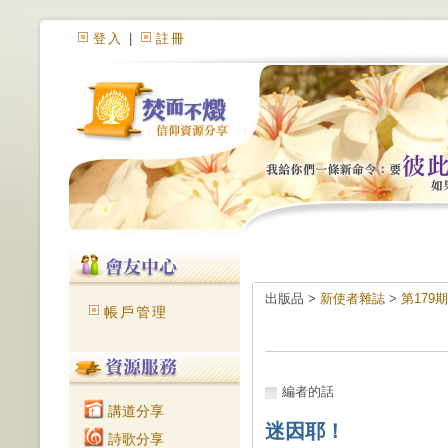
登入
|
註冊
出版品 >
新使者雜誌
>
第179期
帳戶管理
編者的話
講道分享
迷因耶！
詩歌分享