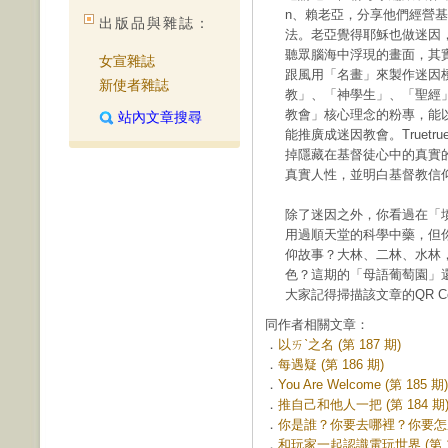
n、賴老亞，分享他們經營
出版品與雜誌：
法。老亞覺得耶穌也做迷因
聽眾腦海中浮現的畫面，其實
女宣雜誌
跟風用「名畫」來製作迷因
新使者雜誌
教」、「神學生」、「聖經
教會」核心理念的粉專，能
站內文章搜尋
能推廣成迷因教會。Truet
掉隱藏在基督徒心中的真實
真實人性，並明白基督教信
除了迷因之外，你看過在「
用過順天堂的科學中藥，但
仰故事？大林、二林、水林
色？這期的「母語葡萄園」
大家記得掃描該文章的QR 
同作者相關文章：
．
以ㄞˋ之名 (第 187 期)
．
每遇疑 (第 186 期)
．
You Are Welcome (第 185 期)
．
推自己和他人一把 (第 184 期
．
你是誰？你要去哪裡？你要怎麼去？
．
和玩家一起認識電玩世界 (第 18