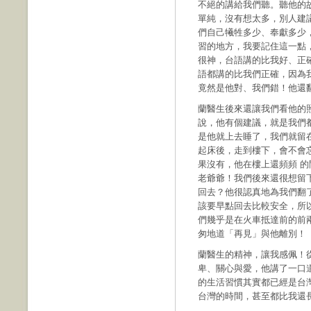
不絕的講給我們聽。聽他的
單純，沒有想太多，別人建
們自己犧牲多少、奉獻多少
習的地方，我要記住這一點
很神，台語講的比我好、正
語都講的比我們正確，因為
竟然是他對、我們錯！他還
蘭醫生後來還讓我們看他的
說，他有個建議，就是我們
是他就上去睡了，我們就留
起床後，走到樓下，會不會
果沒有，他在樓上還頻頻 
老爺爺！我們後來還很想留
回去？他很認真地為我們翻
該要早點回去比較安全，所
們幾乎是在火車抵達前的前
匆地道「再見」與他離別！
蘭醫生的精神，讓我感佩！
卑、關心與愛，他講了一口
的生活習慣其實都已經是台
台灣的時間，甚至都比我還