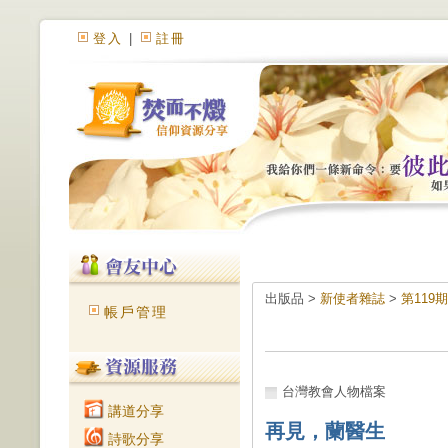
登入
|
註冊
出版品 >
新使者雜誌
>
第119
帳戶管理
台灣教會人物檔案
講道分享
再見，蘭醫生
詩歌分享