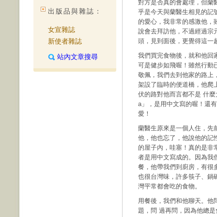
對方是否真的會處理，但蘭
出版品與雜誌：
乎是今天與蘭醫生相見的記
的愛心，我非常的感激他，
女宣雜誌
說會去拜訪他，不過經過宗
新使者雜誌
頭，見到面後，更覺得這一
我們買完食物後，就和他回
站內文章搜尋
可是健步如飛喔！雖然行動
敬佩，我們去到他家的路上
架設了臨時的便道橋，他爬
伏的路對他而言都不是 什麼
a」，是用中文寫的喔！還
愛！
蘭醫生原來是一個人住，先
他，他也忘了，他說他的記
的屋子內，哇塞！真的是非
者是用中文寫成的。因為我
餐，他帶我們到廚房，有很
也很台灣味，許多筷子、鍋
灣平常都會吃的食物。
用餐後，我們和他聊天。他
題，問 過再問，因為他總