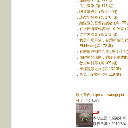
．
迷因耶！ (第 179 期)
．
民主圖像 (第 178 期)
．
嘸通嫌PCT (第 177 期)
．
讓改變發生 (第 176 期)
．
給慢飛的基督徒讀者 (第 175 
．
在後疫情時代書寫生命故事 (第 
．
普世無國界 (第 173 期)
．
我是印尼華僑，台灣新住民 (第 
．
Ekklesia (第 172 期)
．
在悲憤與期待之間 (第 171 期
．
預防勝於治療，對症下藥才能根治 
．
教堂＠村落 (第 165 期)
．
泰澤靈修之旅 (第 137 期)
．
再見，蘭醫生 (第 119 期)
原文來自 https://newmsgr.pct
可 ?
(49-51頁)
119
本期主題：廢死不可 
發行日期：2010/8/4