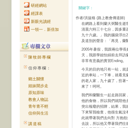
研經網站
關鍵字：
經課表
作者/洪旋格
(路上教會傳道師)
新眼光讀經
在網路上看到蘭大弼醫生逝
一領一．新倍加
清晨六時三十七分，因多重
九十六歲。」我的腦袋浮出2
及道別的聲音：「再見，蘭
2005年暑假，我跟兩位學
天，我跟學姐怡娟前去拜訪蘭
陳牧師專欄
非常有意義的實習Ending。
信仰專欄：
今天的目的地只有一站，就
近的車站，一下車，就看見
鄉土關懷
的老人家，九十歲了，拄著
姐妹開步走
來了！呵呵。
原知原味
我們和蘭醫生一起走路回家
教會人物誌
他的食物，所以我們就陪他
青年青不輕
突出報廢的招牌，結果，我
下來幫我檢查，他很生氣沒
信仰與生活
此就帶著我們去向對 方抱
講道稿
去說，所以他又帶著我們往