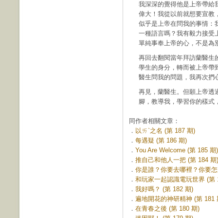
我深深的覺得他是上帝帶給
偉大！我從以前就想要宣教
似乎是上帝在問我的事情：
一種語言嗎？我有毅力接受
單純事奉上帝的心，不是為
再回去翻閱當年拜訪蘭醫生
學生的身分，轉而被上帝帶
醫生問我的問題，我再次捫
再見，蘭醫生。但願上帝透
腳，教導我，學習你的樣式
同作者相關文章：
．
以ㄞˋ之名 (第 187 期)
．
每遇疑 (第 186 期)
．
You Are Welcome (第 185 期)
．
推自己和他人一把 (第 184 期
．
你是誰？你要去哪裡？你要怎麼去？
．
和玩家一起認識電玩世界 (第 18
．
我好嗎？ (第 182 期)
．
遍地開花的神研精神 (第 181 
．
在青春之後 (第 180 期)