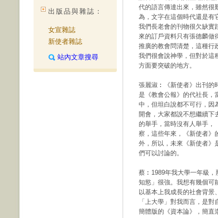
代的語言傳達出來，雖然很
出版品與雜誌：
為，文字在這個時代還是有
我們長老會的刊物很欠缺實
女宣雜誌
來的訂戶資料只有張德麟做
新使者雜誌
推廣的教會問清楚，這種行
我們很會說神學，但對於這
站內文章搜尋
方面要突破的地方。
張麗淑︰《新使者》出刊的
是《教會公報》的代社長，
中，但坦白說都不可行，因
開會，大家都說不想繼續下
的舉手，當時沒有人舉手，
察，這些年來，《新使者》
外，所以，未來《新使者》
們可以討論的。
蔡︰1989年我大學一年級
知慾」很強。我想有幾個可
以基本上我成長的社會背景
「上大學」對我而言，是對
簡體版的《資本論》，簡直