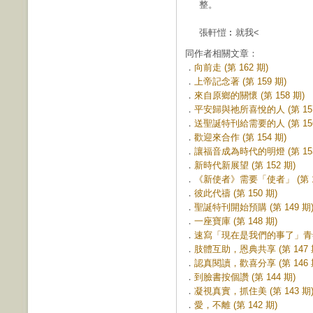
整。
張軒愷︰就我<
同作者相關文章：
．
向前走 (第 162 期)
．
上帝記念著 (第 159 期)
．
來自原鄉的關懷 (第 158 期)
．
平安歸與祂所喜悅的人 (第 157
．
送聖誕特刊給需要的人 (第 156
．
歡迎來合作 (第 154 期)
．
讓福音成為時代的明燈 (第 153
．
新時代新展望 (第 152 期)
．
《新使者》需要「使者」 (第 15
．
彼此代禱 (第 150 期)
．
聖誕特刊開始預購 (第 149 期
．
一座寶庫 (第 148 期)
．
速寫「現在是我們的事了」青年座
．
肢體互助，恩典共享 (第 147 
．
認真閱讀，歡喜分享 (第 146 
．
到臉書按個讚 (第 144 期)
．
凝視真實，抓住美 (第 143 期
．
愛，不離 (第 142 期)