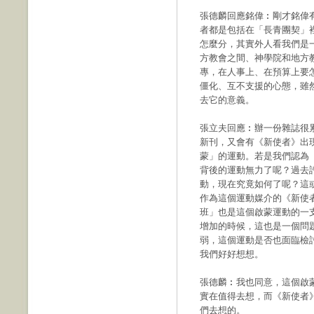
張德麟回應銘偉︰剛才銘偉
者都是包括在「長青團契」
怎麼分，其實外人看我們是
方教會之間、神學院和地方
專，在人事上、在預算上要
僵化、互不支援的心態，雖
去它的意義。
張立夫回應︰辦一份雜誌很
新刊，又會有《新使者》出
蒙」的運動。若是我們認為
背後的運動無力了呢？過去
動，現在究竟如何了呢？這
作為這個運動媒介的《新使
班」也是這個啟蒙運動的一
增加的時候，這也是一個問
弱，這個運動是否也面臨檢
我們好好想想。
張德麟︰我也同意，這個啟
實在值得去想，而《新使者
們去想的。