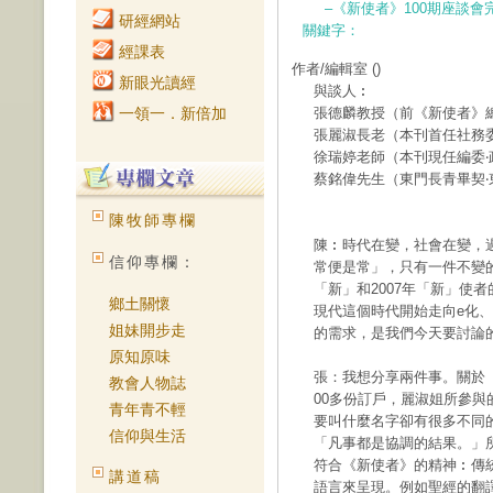
–《新使者》100期座談會
研經網站
關鍵字：
經課表
作者/編輯室
()
新眼光讀經
與談人︰
一領一．新倍加
張德麟教授（前《新使者》
張麗淑長老（本刊首任社務
徐瑞婷老師（本刊現任編委‧
蔡銘偉先生（東門長青畢契
陳牧師專欄
陳︰時代在變，社會在變，
信仰專欄：
常便是常」，只有一件不變的
「新」和2007年「新」使
鄉土關懷
現代這個時代開始走向e化、
姐妹開步走
的需求，是我們今天要討論
原知原味
張：我想分享兩件事。關於
教會人物誌
00多份訂戶，麗淑姐所參
青年青不輕
要叫什麼名字卻有很多不同
信仰與生活
「凡事都是協調的結果。」
符合《新使者》的精神︰傳
講道稿
語言來呈現。例如聖經的翻