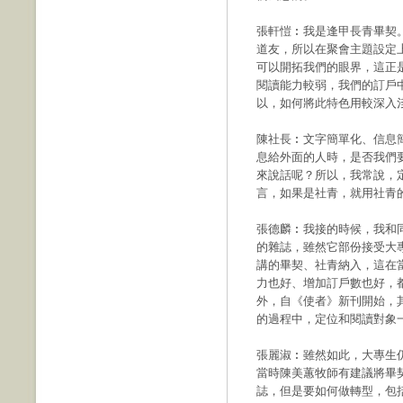
張軒愷︰我是逢甲長青畢契
道友，所以在聚會主題設定
可以開拓我們的眼界，這正
閱讀能力較弱，我們的訂戶
以，如何將此特色用較深入
陳社長︰文字簡單化、信息
息給外面的人時，是否我們
來說話呢？所以，我常說，
言，如果是社青，就用社青
張德麟︰我接的時候，我和
的雜誌，雖然它部份接受大
講的畢契、社青納入，這在
力也好、增加訂戶數也好，
外，自《使者》新刊開始，
的過程中，定位和閱讀對象
張麗淑︰雖然如此，大專生
當時陳美蕙牧師有建議將畢
誌，但是要如何做轉型，包