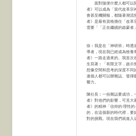
面對隨便什麼人都可以開
者》可以成為「當代改革宗
會甚至機關報，都隨著潮流
者》是最有資格擔任「改革
需要「「正在繼續的啟蒙者
徐︰我是在「神研班」時透
導者，現在我已經成為牧養
者》一路走過來的。我首次
生寫著︰「有限文字，啟示
想像空間和思考的深度不同
連個人都可以辦雜誌、發揮
響力。
陳社長︰一份雜誌要成功，
者》對他們的影響，可見大
者》的精神「信仰的‧理性的
的，在這個新的時代裡，要
對的挑戰。現在我們就進入