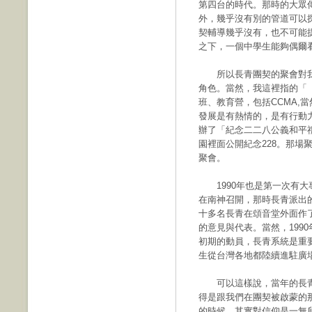
第四台的時代。那時的大眾
外，幾乎沒有別的管道可以
契輔導幾乎沒有，也不可能
之下，一個中學生能夠偶爾
所以長青團契的聚會對我
角色。當然，我這裡指的「
班、教育營，包括CCMA,
發展是有熱情的，是有行動力
辦了「紀念二二八公義和平
園裡面公開紀念228。那場
聚會。
1990年也是第一次有大
在南神召開，那時長青派出
十多名長青在頌音堂外面作
的意見與代表。當然，199
初期的動員，長青系統是重
生從台灣各地都陸續進駐廣
可以這樣說，當年的長青
得是跟我們在團契被啟蒙的
的時候，其實對信仰是一無