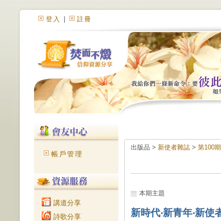
登入
|
註冊
出版品 >
新使者雜誌
>
第100
帳戶管理
本期主題
講道分享
新時代‧新青年‧新使
詩歌分享