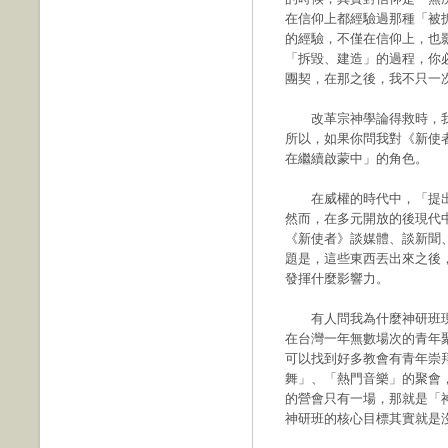
在信仰上都經驗過那種「被
的經驗，不僅在信仰上，也
「拆毀、建造」的過程，你
團契，在那之後，我不只一
改革宗神學論得救時，我
所以，如果你問我對《新使
在繼續啟蒙中」的角色。
在威權的時代中，「提出
然而，在多元開放的後現代
《新使者》談媒體、談新聞
題是，這些東西丟出來之後
發揮什麼影響力。
有人問我為什麼神研班現
在台灣一年無數場次的青年
可以找到好多教會有青年崇
舞」、「熱門音樂」的聚會
的營會只有一場，那就是「
神研班的核心目標其實就是