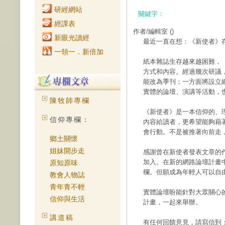
研經網站
關鍵字：
經課表
作者/編輯室
()
新眼光讀經
最近一直在想：《新使者》
一領一．新倍加
紙本雜誌生存越來越困難，
方式和內容。經過幾次研議
能改為季刊；一方面將設立網
實體的論壇、演講等活動，
陳牧師專欄
《新使者》是一本信仰的、
信仰專欄：
內容給讀者，更希望能夠藉
會行動。不是被推著向前走
鄉土關懷
姐妹開步走
感謝曾在新使者發表文章的
加入。在新的網路論壇計畫
原知原味
欄。但願成為年輕人可以自
教會人物誌
青年青不輕
實體論壇盼能針對大眾關心
信仰與生活
計畫，一起來舉辦。
講道稿
有任何回饋意見，請寫信到：new