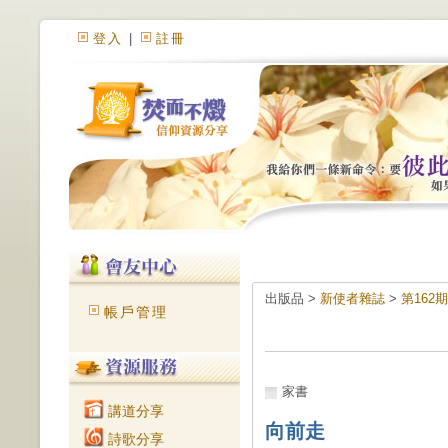
登入
|
註冊
出版品 >
新使者雜誌
>
第162
帳戶管理
家書
講道分享
向前走
詩歌分享