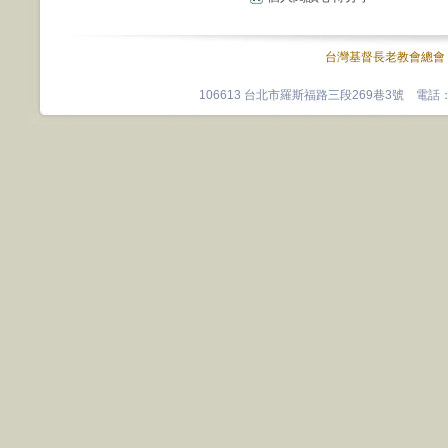
台灣基督長老教會總會
106613 台北市羅斯福路三段269巷3號 電話：0