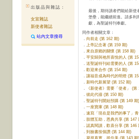
出版品與雜誌：
最後，期待讀者們能給新使
堡壘，能繼續前進。請多利
女宣雜誌
獻，為聖誕特刊奉獻。
新使者雜誌
同作者相關文章：
站內文章搜尋
．
向前走 (第 162 期)
．
上帝記念著 (第 159 期)
．
來自原鄉的關懷 (第 158 期)
．
平安歸與祂所喜悅的人 (第 157
．
送聖誕特刊給需要的人 (第 156
．
歡迎來合作 (第 154 期)
．
讓福音成為時代的明燈 (第 153
．
新時代新展望 (第 152 期)
．
《新使者》需要「使者」 (第 15
．
彼此代禱 (第 150 期)
．
聖誕特刊開始預購 (第 149 期
．
一座寶庫 (第 148 期)
．
速寫「現在是我們的事了」青年座
．
肢體互助，恩典共享 (第 147 
．
認真閱讀，歡喜分享 (第 146 
．
到臉書按個讚 (第 144 期)
．
凝視真實，抓住美 (第 143 期