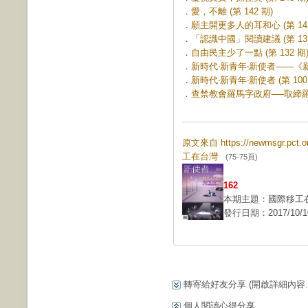
．
愛，不離 (第 142 期)
．
願主開更多人的耳和心 (第 141
．
「認識中國」閱讀建議 (第 135
．
自由民主少了一點 (第 132 期
．
新時代‧新青年‧新使者——《新使
．
新時代‧新青年‧新使者 (第 100
．
查禁教會羅馬字政府──取締羅馬
原文來自 https://newmsgr.pct
工在台灣
(75-75頁)
162
本期主題：國際移工
發行日期：2017/10/1
轉寄給好友分享
(開啟詳細內容...
個人閱讀心得分享