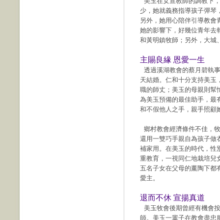
美玉在女宣教師的調教下，
少，她就義務指導孩子彈琴
另外，她用心陪伴引導教會
她的影響下，好幾位青年去
和黃明鎮牧師；另外，大城
主賜良緣 恩愛一生
透過溪湖教會的蔡月碧執事熱
天結婚。仁和十分支持美玉
職的師丈；美玉的母親則幫
為美玉預備的最佳助手，最
和不假他人之手，親手照顧
鄉村教會經濟條件不佳，牧
還用一雙巧手親自為孩子做
補家用。在美玉的時代，性
重教育，一視同仁地栽培兒
五名子女在父母的薰陶下都
愛主。
退而不休 宣揚真道
美玉牧會後期曾經有機會按
師。美玉一輩子在教會盡忠