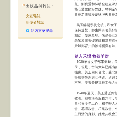
兒、劉寶愛和林明金建立深
出版品與雜誌：
熱心愛主的好姊妹。林明金
會長老劉寶愛是鹽埕教會長
女宣雜誌
新使者雜誌
美玉離開學校之後，和女子
保持連繫，師生間有著美好
站內文章搜尋
相助，愛屋及烏。像是長女
老師和龔玉燦老師相當照顧
於離鄉背井的雅德關愛有加
踏入禾場 牧養羊群
1939年從女子部畢業時，
學，但是，當時大姊已經出
機會。美玉回到台北，受北
等處擔任巡迴女傳道。巡迴
不等。美玉發現這種工作方
1940年夏天，美玉受派到
牧者。她在溪湖服務六年，
童和青少年工作，和年輕人
會、花壇教會、梧鳳教會、
主而活的身影。她總共牧會