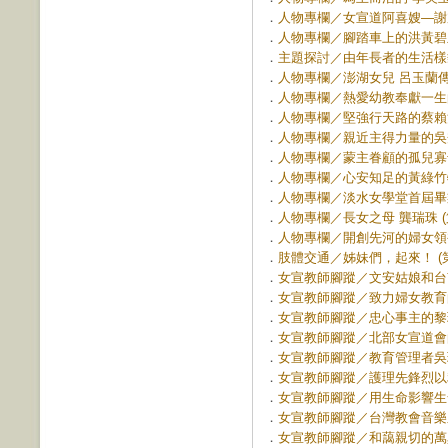
．
人物專欄／女宣道阿喜嫂―謝加 (
．
人物專欄／腳踏車上的洪黃碧玉傳道
．
主題探討／由年長者的生活樣貌出發
．
人物專欄／澎湖女兒 呂玉蘭傳道 
．
人物專欄／熱愛幼教奉獻一生的林
．
人物專欄／堅強行天路的蔡賴治女
．
人物專欄／親近主得力量的吳秀惠
．
人物專欄／蒙主眷顧的孤兒寡母－
．
人物專欄／心安知足的黃綠竹牧師娘
．
人物專欄／淡水女學堂首屆畢業生
．
人物專欄／長女之母 龔瑞珠 (第 
．
人物專欄／開創先河的婦女領袖 高
．
肢體交通／姊妹們，起來！ (第 
．
女宣教師腳蹤／文安姑娘和台南女學
．
女宣教師腳蹤／致力婦女教育的林
．
女宣教師腳蹤／忠心事主的黎瑪美
．
女宣教師腳蹤／北部女宣道會的推
．
女宣教師腳蹤／教育管理者吳瓅志
．
女宣教師腳蹤／護理先鋒烈以利姑娘
．
女宣教師腳蹤／用生命影響生命 (
．
女宣教師腳蹤／台灣教會音樂之母
．
女宣教師腳蹤／和藹親切的萬真珠