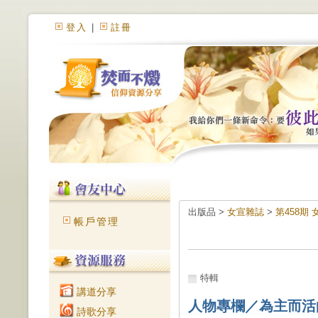
登入
|
註冊
出版品 >
女宣雜誌
>
第458期
帳戶管理
特輯
講道分享
人物專欄／為主而活
詩歌分享