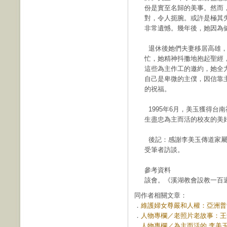
份是實至名歸的美事。然而
對，令人扼腕。或許是極其
非常遺憾。幾年後，她因為
退休後她們夫妻移居高雄，
忙，她精神抖擻地抱起聖經
這些為主作工的邀約，她全
自己是卑微的主僕，因信靠
的祝福。
1995年6月，美玉獲得台
生盡忠為主而活的校友的美
後記：感謝李美玉傳道家屬
受筆者訪談。
參考資料
該會。《溪湖教會設教一百週
同作者相關文章：
．
維護婦女尊嚴和人權：亞洲普世婦
．
人物專欄／老照片老故事：王于女
．
人物專欄／為主而活的 李美玉傳道