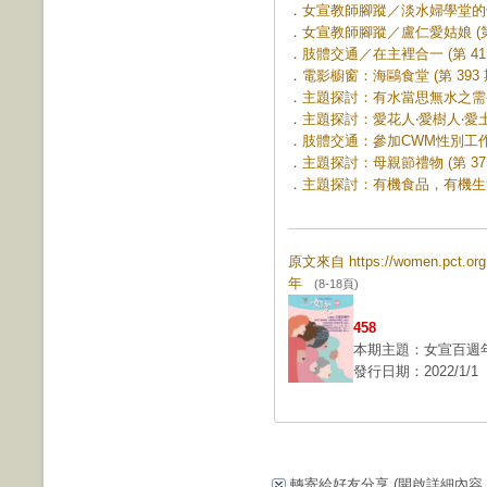
．
女宣教師腳蹤／淡水婦學堂的領航者
．
女宣教師腳蹤／盧仁愛姑娘 (第 
．
肢體交通／在主裡合一 (第 415
．
電影櫥窗：海鷗食堂 (第 393 
．
主題探討：有水當思無水之需----
．
主題探討：愛花人‧愛樹人‧愛土人 
．
肢體交通：參加CWM性別工作坊心
．
主題探討：母親節禮物 (第 375
．
主題探討：有機食品，有機生活 (
原文來自 https://women.pct.
年
(8-18頁)
458
本期主題：女宣百週
發行日期：2022/1/1
轉寄給好友分享
(開啟詳細內容...