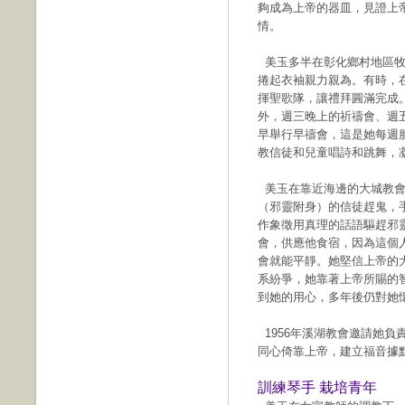
夠成為上帝的器皿，見證上
情。
美玉多半在彰化鄉村地區牧
捲起衣袖親力親為。有時，
揮聖歌隊，讓禮拜圓滿完成
外，週三晚上的祈禱會、週
早舉行早禱會，這是她每週
教信徒和兒童唱詩和跳舞，
美玉在靠近海邊的大城教會
（邪靈附身）的信徒趕鬼，
作象徵用真理的話語驅趕邪
會，供應他食宿，因為這個
會就能平靜。她堅信上帝的
系紛爭，她靠著上帝所賜的
到她的用心，多年後仍對她
1956年溪湖教會邀請她負
同心倚靠上帝，建立福音據
訓練琴手 栽培青年