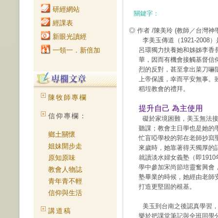
研經網站
關鍵字：
經課表
◎ 作者 /陳美玲
(教師／台灣神
新眼光讀經
李美玉傳道（1921-20
一領一．新倍加
呂環獨力扶養她和姊姊李香
華，因而有機會接觸基督信
烈的反對，甚至拿出菜刀嚇
上帝保護，幸而平安無事。
稻埕教會的禮拜。
陳牧師專欄
提升自己 為主使用
信仰專欄：
礙於家境困難，美玉無法接
聽課；教會主日學也是她的
鄉土關懷
忙盲啞學校的郭在老師抄寫
姐妹開步走
來歲時，她靠著得天獨厚的記
原知原味
就讀淡水婦女義塾（即191
學中參加宋尚節培靈奮興會
教會人物誌
塾畢業的時候，她經由老師
青年青不輕
打造更堅固的根基。
信仰與生活
美玉到台南之後認真學習，
講道稿
樂於把課堂筆記與全班同學