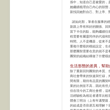
係中，知道自己是被愛的，
她繼續梳理自己內心的狀態
新找回她對自己、對上帝、
諸如此類，筆者在服事的經
新跟上帝有和好的關係、回
當下卡住的點，能夠繼續往
程需要有屬靈同伴的代禱和
時間。人不是機器，從來不
重複什麼樣的模組設定，生
那麼團契需要在意的就不是
團契的組織結構做了什麼樣
生活形態的差異，幫助
除了重新回到團契的本質、
商社會帶來的快速與忙碌，
間有限，期待有品質的團契
業的比例並不高，因此有些
但在現今的工商社會裡，這
活經驗較為相近者通常比較容
體會三明治（上有年邁雙親
的組成是否容易互相理解？