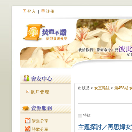
登入
|
註冊
出版品 >
女宣雜誌
>
第458期
帳戶管理
特輯
講道分享
主題探討／再思婦女
詩歌分享