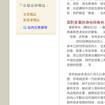
高。我想，過去教會的「婦
出版品與雜誌：
要，但是團契中仍然也應有
契，我們都是「教會」，自
女宣雜誌
新使者雜誌
面對多重的身份與角色
站內文章搜尋
潘霍華在《團契生活》一書
傳遞救恩者彼此的聚集。」
「宣教」的對象，有時是未
「……恐怕我傳福音給別人，
原本已經領受福音的人，也
的愛、厭棄上帝的管教、失
能。所以我們需要在團契中
中彼此提醒：我們是需要上
改變的慈愛……等。
曾有姐妹表達自己長久以來
憊。原來她是第一代的基督
力在教會，卻不好好打算自
解和支持，她在家人期待和
為這樣的反覆，她開始定罪
的內心不斷在這些過程中痛
都有很多複雜的情緒，結成