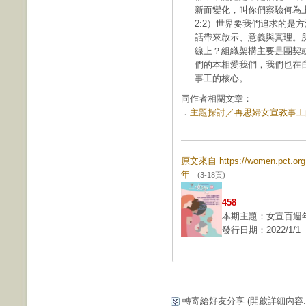
新而變化，叫你們察驗何為
2:2）世界要我們追求的是
話帶來啟示、意義與真理。
線上？組織架構主要是團契
們的本相愛我們，我們也在
事工的核心。
同作者相關文章：
．
主題探討／再思婦女宣教事工的意
原文來自 https://women.pct.
年
(3-18頁)
458
本期主題：女宣百週
發行日期：2022/1/1
轉寄給好友分享
(開啟詳細內容...