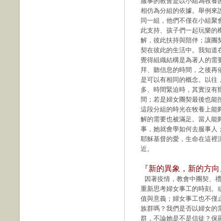
服事的教會是以小組為牧養
相仿為分組的依據。舉例來
同一組，他們不僅在小組聚
此支持、孩子們一起玩樂的
解，彼此扶持與陪伴；讓團
契在彼此的生活中。我知道
覺得組織結構是為著人的需
拜、聽信息的時間，之後再
是可以有相同的概念。以往
多、時間緊迫時，其實沒有
間；若是婦女團契最後也能
這段分組的時光在牧養上能
解的需要也被滿足。當人能
事，她就會學如何去服事人
耶穌基督的愛，生命在這裡
近。
『新的異象，新的方向
因著疫情，教會中團契、禮
重新思考婦女事工的時刻。
值與意義；婦女事工也不僅
族群嗎？我們是否以婦女的
群，不論她是不是信徒？保