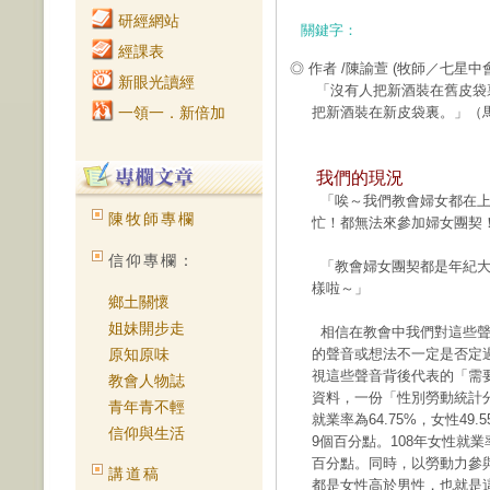
研經網站
關鍵字：
經課表
◎ 作者 /陳諭萱
(牧師／七星中
新眼光讀經
「沒有人把新酒裝在舊皮袋
一領一．新倍加
把新酒裝在新皮
袋裏。」（馬
我們的現況
「唉～我們教會婦女都在上
陳牧師專欄
忙！都無法來參加婦女團契
信仰專欄：
「教會婦女團契都是年紀大
樣啦～」
鄉土關懷
姐妹開步走
相信在教會中我們對這些聲
原知原味
的聲音或想法不一定是否定
視這些聲音背後代表的「需
教會人物誌
資料，一份「性別勞動統計分
青年青不輕
就業率為64.75%，女性49.
信仰與生活
9個百分點。108年女性就業率以
百分點。同時，以勞動力參與
講道稿
都是女性高於男性，也就是