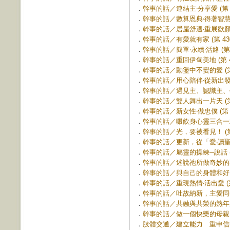
．
幹事的話／連結主‧分享愛 (第 4
．
幹事的話／數算恩典‧得著智慧 (第
．
幹事的話／居屋舒適‧重展歡顏 (第
．
幹事的話／有愛就有家 (第 430
．
幹事的話／簡單‧永續‧活路 (第 4
．
幹事的話／重回伊甸美地 (第 42
．
幹事的話／動盪中不變的愛 (第 
．
幹事的話／用心陪伴‧從新出發 (第
．
幹事的話／遇見主、認識主、學習主
．
幹事的話／雙人舞出一片天 (第 
．
幹事的話／新女性‧做忠僕 (第 4
．
幹事的話／啜飲身心靈三合一精力湯
．
幹事的話／光，要被看見！ (第 
．
幹事的話／更新，從「愛‧讀聖經」
．
幹事的話／屬靈的操練─說話 (第
．
幹事的話／述說祂所做奇妙的事 (
．
幹事的話／與自己的身體和好 (第
．
幹事的話／重現熱情‧活出愛 (第 
．
幹事的話／吐故納新，主愛同行 (
．
幹事的話／共融與共榮的熟年服事 
．
幹事的話／做一個快樂的母親 (第
．
肢體交通／建立能力 重申信仰 (