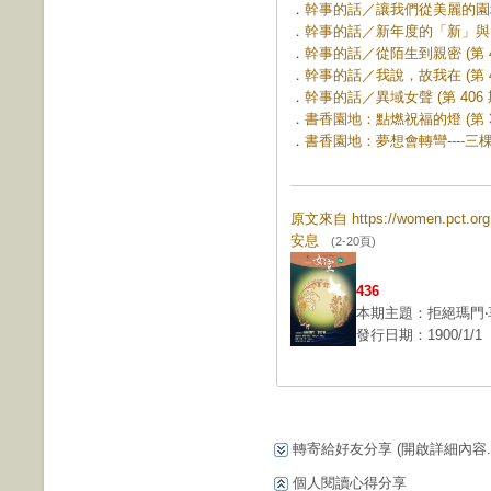
．
幹事的話／讓我們從美麗的園地出
．
幹事的話／新年度的「新」與「心」
．
幹事的話／從陌生到親密 (第 40
．
幹事的話／我說，故我在 (第 40
．
幹事的話／異域女聲 (第 406 
．
書香園地：點燃祝福的燈 (第 38
．
書香園地：夢想會轉彎----三棵樹
原文來自 https://women.pct.
安息
(2-20頁)
436
本期主題：拒絕瑪門‧
發行日期：1900/1/1
轉寄給好友分享
(開啟詳細內容...
個人閱讀心得分享