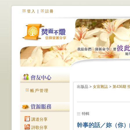
登入
|
註冊
出版品 >
女宣雜誌
>
第436期
帳戶管理
特輯
講道分享
幹事的話／妳（你）
詩歌分享