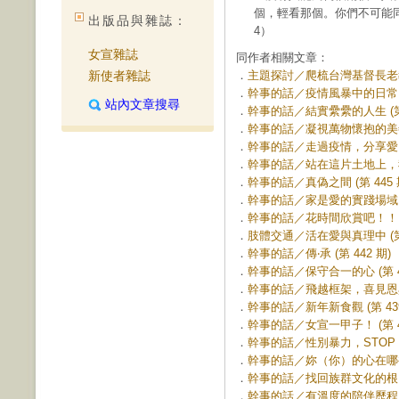
個，輕看那個。你們不可能
出版品與雜誌：
4）
女宣雜誌
同作者相關文章：
新使者雜誌
．
主題探討／爬梳台灣基督長老教會
．
幹事的話／疫情風暴中的日常 (第
站內文章搜尋
．
幹事的話／結實纍纍的人生 (第 
．
幹事的話／凝視萬物懷抱的美善 (
．
幹事的話／走過疫情，分享愛 (第
．
幹事的話／站在這片土地上，我安
．
幹事的話／真偽之間 (第 445 
．
幹事的話／家是愛的實踐場域 (第
．
幹事的話／花時間欣賞吧！！！ (
．
肢體交通／活在愛與真理中 (第 
．
幹事的話／傳‧承 (第 442 期)
．
幹事的話／保守合一的心 (第 44
．
幹事的話／飛越框架，喜見恩典 (
．
幹事的話／新年新食觀 (第 439
．
幹事的話／女宣一甲子！ (第 43
．
幹事的話／性別暴力，STOP！ (
．
幹事的話／妳（你）的心在哪裡？ 
．
幹事的話／找回族群文化的根 (第
．
幹事的話／有溫度的陪伴歷程 (第