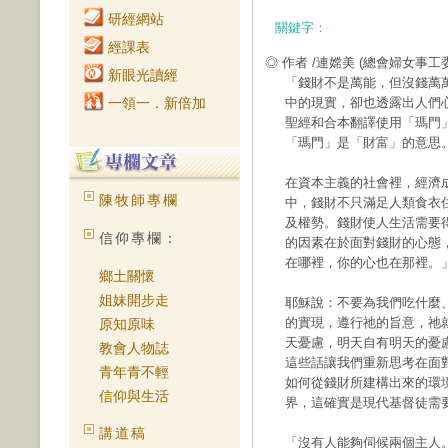
研經網站
關鍵字：
經課表
◎ 作者 /連嫦美
(總會婦女事工
新眼光讀經
「錢財不是萬能，但沒錢萬
一領一．新倍加
中的現實，卻也透露出人們
聖經和合本翻譯使用「瑪門
「瑪門」是「財富」的意思
在資本主義的社會裡，經濟
陳牧師專欄
中，錢財不只滿足人類食衣
及權勢。錢財使人生活需要
信仰專欄：
的因素在於面對錢財的心態
在哪裡，你的心也在那裡。」
鄉土關懷
姐妹開步走
耶穌說：不要為我們吃什麼
的實現，遵行祂的旨意，祂
原知原味
天憂慮，明天自有明天的憂慮
教會人物誌
這些話讓我們重新思考在面
青年青不輕
如何從錢財所建構出來的環
信仰與生活
界，這確實是現代基督徒需
講道稿
「沒有人能夠伺候兩個主人