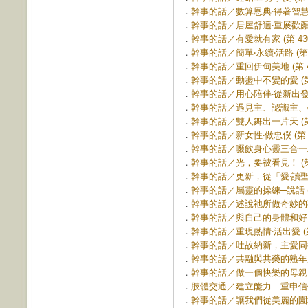
．
幹事的話／數算恩典‧得著智慧 (第
．
幹事的話／居屋舒適‧重展歡顏 (第
．
幹事的話／有愛就有家 (第 430
．
幹事的話／簡單‧永續‧活路 (第 4
．
幹事的話／重回伊甸美地 (第 42
．
幹事的話／動盪中不變的愛 (第 
．
幹事的話／用心陪伴‧從新出發 (第
．
幹事的話／遇見主、認識主、學習主
．
幹事的話／雙人舞出一片天 (第 
．
幹事的話／新女性‧做忠僕 (第 4
．
幹事的話／啜飲身心靈三合一精力湯
．
幹事的話／光，要被看見！ (第 
．
幹事的話／更新，從「愛‧讀聖經」
．
幹事的話／屬靈的操練─說話 (第
．
幹事的話／述說祂所做奇妙的事 (
．
幹事的話／與自己的身體和好 (第
．
幹事的話／重現熱情‧活出愛 (第 
．
幹事的話／吐故納新，主愛同行 (
．
幹事的話／共融與共榮的熟年服事 
．
幹事的話／做一個快樂的母親 (第
．
肢體交通／建立能力 重申信仰 (
．
幹事的話／讓我們從美麗的園地出