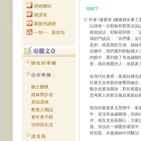
研經網站
關鍵字：
經課表
◎ 作者 /連嫦美
(總會婦女事工
新眼光讀經
記得有一次耶穌和群眾在說
一領一．新倍加
跟他說話，耶穌卻回答：「
場的門徒說：「你們看，這
意的，就是我的兄弟、姊妹和
回應中，我們看到耶穌擴大
的眼中，看到除了有血緣關
陳牧師專欄
意，彼此相愛的人，就是家
信仰專欄：
在現代社會裡，家庭結構也
社會文化有新的衝擊與融合
鄉土關懷
觀念也更加開放，對於家庭
姐妹開步走
思考家人的新定義及家庭結
原知原味
現存的家庭多元型態中，家
教會人物誌
中，並沒有血緣關係，但彼
青年青不輕
伴，相互支持及關心，大家
信仰與生活
係。深信在一個愛的環境中
得安慰、在被接納中得醫治
講道稿