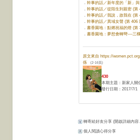
．
幹事的話／新年度的「新」與「心」
．
幹事的話／從陌生到親密 (第 40
．
幹事的話／我說，故我在 (第 40
．
幹事的話／異域女聲 (第 406 
．
書香園地：點燃祝福的燈 (第 38
．
書香園地：夢想會轉彎----三棵樹
原文來自 https://women.pct.
係
(2-16頁)
430
本期主題：新家人關
發行日期：2017/7/1
轉寄給好友分享
(開啟詳細內容...
個人閱讀心得分享