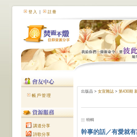
登入
|
註冊
出版品 >
女宣雜誌
>
第430期
帳戶管理
特輯
講道分享
幹事的話／有愛就有
詩歌分享