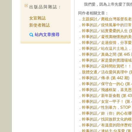
我們愛，因為上帝先愛了我們
出版品與雜誌：
同作者相關文章：
女宣雜誌
．
主題探討／爬梳台灣基督長老教會
新使者雜誌
．
幹事的話／疫情風暴中的日常 (第
．
幹事的話／結實纍纍的人生 (第 
站內文章搜尋
．
幹事的話／凝視萬物懷抱的美善 (
．
幹事的話／走過疫情，分享愛 (第
．
幹事的話／站在這片土地上，我安
．
幹事的話／真偽之間 (第 445 
．
幹事的話／家是愛的實踐場域 (第
．
幹事的話／花時間欣賞吧！！！ (
．
肢體交通／活在愛與真理中 (第 
．
幹事的話／傳‧承 (第 442 期)
．
幹事的話／保守合一的心 (第 44
．
幹事的話／飛越框架，喜見恩典 (
．
幹事的話／新年新食觀 (第 439
．
幹事的話／女宣一甲子！ (第 43
．
幹事的話／性別暴力，STOP！ (
．
幹事的話／妳（你）的心在哪裡？ 
．
幹事的話／找回族群文化的根 (第
．
幹事的話／有溫度的陪伴歷程 (第
．
幹事的話／連結主‧分享愛 (第 4