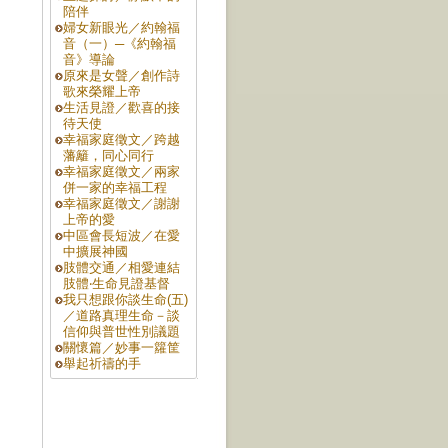
陪伴
婦女新眼光／約翰福
音（一）─《約翰福
音》導論
原來是女聲／創作詩
歌來榮耀上帝
生活見證／歡喜的接
待天使
幸福家庭徵文／跨越
藩籬，同心同行
幸福家庭徵文／兩家
併一家的幸福工程
幸福家庭徵文／謝謝
上帝的愛
中區會長短波／在愛
中擴展神國
肢體交通／相愛連結
肢體‧生命見證基督
我只想跟你談生命(五)
／道路真理生命－談
信仰與普世性別議題
關懷篇／妙事一籮筐
舉起祈禱的手