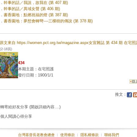
．
幹事的話／我說，故我在 (第 407 期)
．
幹事的話／異域女聲 (第 406 期)
．
書香園地：點燃祝福的燈 (第 387 期)
．
書香園地：夢想會轉彎----三棵樹的傳說 (第 378 期)
原文來自 https://women.pct.org.tw/magazine.aspx女宣雜誌 第 434 期 在宅
(2-18頁)
434
本期主題：在宅照護
發行日期：1900/1/1
推文：
轉寄給好友分享
(開啟詳細內容....)
個人閱讀心得分享
台灣基督長老教會總會
︱
使用條款
︱
隱私權條款
︱
聯絡我們