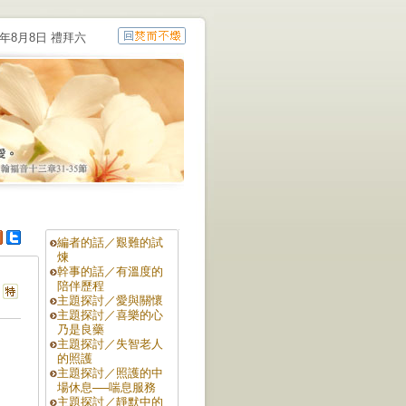
6年8月8日 禮拜六
編者的話／艱難的試
煉
幹事的話／有溫度的
陪伴歷程
主題探討／愛與關懷
主題探討／喜樂的心
乃是良藥
主題探討／失智老人
的照護
主題探討／照護的中
場休息──喘息服務
主題探討／靜默中的