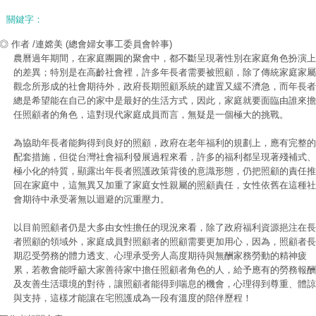
關鍵字：
◎ 作者 /連嫦美
(總會婦女事工委員會幹事)
農曆過年期間，在家庭團圓的聚會中，都不斷呈現著性別在家庭角色扮演上
的差異；特別是在高齡社會裡，許多年長者需要被照顧，除了傳統家庭家屬
觀念所形成的社會期待外，政府長期照顧系統的建置又緩不濟急，而年長者
總是希望能在自己的家中是最好的生活方式，因此，家庭就要面臨由誰來擔
任照顧者的角色，這對現代家庭成員而言，無疑是一個極大的挑戰。
為協助年長者能夠得到良好的照顧，政府在老年福利的規劃上，應有完整的
配套措施，但從台灣社會福利發展過程來看，許多的福利都呈現著殘補式、
極小化的特質，顯露出年長者照護政策背後的意識形態，仍把照顧的責任推
回在家庭中，這無異又加重了家庭女性親屬的照顧責任，女性依舊在這種社
會期待中承受著無以迴避的沉重壓力。
以目前照顧者仍是大多由女性擔任的現況來看，除了政府福利資源挹注在長
者照顧的領域外，家庭成員對照顧者的照顧需要更加用心，因為，照顧者長
期忍受勞務的體力透支、心理承受旁人高度期待與無酬家務勞動的精神疲
累，若教會能呼籲大家善待家中擔任照顧者角色的人，給予應有的勞務報酬
及友善生活環境的對待，讓照顧者能得到喘息的機會，心理得到尊重、體諒
與支持，這樣才能讓在宅照護成為一段有溫度的陪伴歷程！