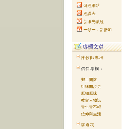
研經網站
經課表
新眼光讀經
一領一．新倍加
陳牧師專欄
信仰專欄：
鄉土關懷
姐妹開步走
原知原味
教會人物誌
青年青不輕
信仰與生活
講道稿