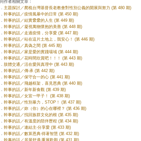
同作者相關文章：
．
主題探討／爬梳台灣基督長老教會對性別公義的開展與努力 (第 480 期)
．
幹事的話／疫情風暴中的日常 (第 450 期)
．
幹事的話／結實纍纍的人生 (第 449 期)
．
幹事的話／凝視萬物懷抱的美善 (第 448 期)
．
幹事的話／走過疫情，分享愛 (第 447 期)
．
幹事的話／站在這片土地上，我安心！ (第 446 期)
．
幹事的話／真偽之間 (第 445 期)
．
幹事的話／家是愛的實踐場域 (第 444 期)
．
幹事的話／花時間欣賞吧！！！ (第 443 期)
．
肢體交通／活在愛與真理中 (第 443 期)
．
幹事的話／傳‧承 (第 442 期)
．
幹事的話／保守合一的心 (第 441 期)
．
幹事的話／飛越框架，喜見恩典 (第 440 期)
．
幹事的話／新年新食觀 (第 439 期)
．
幹事的話／女宣一甲子！ (第 438 期)
．
幹事的話／性別暴力，STOP！ (第 437 期)
．
幹事的話／妳（你）的心在哪裡？ (第 436 期)
．
幹事的話／找回族群文化的根 (第 435 期)
．
幹事的話／有溫度的陪伴歷程 (第 434 期)
．
幹事的話／連結主‧分享愛 (第 433 期)
．
幹事的話／數算恩典‧得著智慧 (第 432 期)
．
幹事的話／居屋舒適‧重展歡顏 (第 431 期)