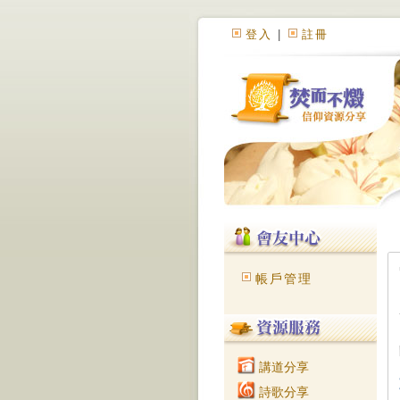
登入
|
註冊
帳戶管理
講道分享
詩歌分享