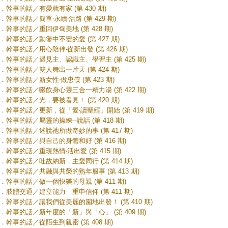
．
幹事的話／有愛就有家 (第 430 期)
．
幹事的話／簡單‧永續‧活路 (第 429 期)
．
幹事的話／重回伊甸美地 (第 428 期)
．
幹事的話／動盪中不變的愛 (第 427 期)
．
幹事的話／用心陪伴‧從新出發 (第 426 期)
．
幹事的話／遇見主、認識主、學習主 (第 425 期)
．
幹事的話／雙人舞出一片天 (第 424 期)
．
幹事的話／新女性‧做忠僕 (第 423 期)
．
幹事的話／啜飲身心靈三合一精力湯 (第 422 期)
．
幹事的話／光，要被看見！ (第 420 期)
．
幹事的話／更新，從「愛‧讀聖經」開始 (第 419 期)
．
幹事的話／屬靈的操練─說話 (第 418 期)
．
幹事的話／述說祂所做奇妙的事 (第 417 期)
．
幹事的話／與自己的身體和好 (第 416 期)
．
幹事的話／重現熱情‧活出愛 (第 415 期)
．
幹事的話／吐故納新，主愛同行 (第 414 期)
．
幹事的話／共融與共榮的熟年服事 (第 413 期)
．
幹事的話／做一個快樂的母親 (第 411 期)
．
肢體交通／建立能力 重申信仰 (第 411 期)
．
幹事的話／讓我們從美麗的園地出發！ (第 410 期)
．
幹事的話／新年度的「新」與「心」 (第 409 期)
．
幹事的話／從陌生到親密 (第 408 期)