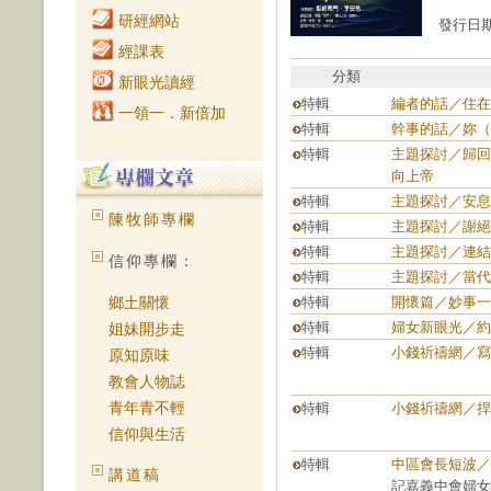
研經網站
發行日期：
經課表
分類
新眼光讀經
特輯
編者的話／住在
一領一．新倍加
特輯
幹事的話／妳（
特輯
主題探討／歸回
向上帝
特輯
主題探討／安息
陳牧師專欄
特輯
主題探討／謝絕
特輯
主題探討／連結
信仰專欄：
特輯
主題探討／當代
鄉土關懷
特輯
開懷篇／妙事一
特輯
婦女新眼光／約
姐妹開步走
特輯
小錢祈禱網／寫
原知原味
教會人物誌
青年青不輕
特輯
小錢祈禱網／捍
信仰與生活
特輯
中區會長短波／
講道稿
記嘉義中會婦女