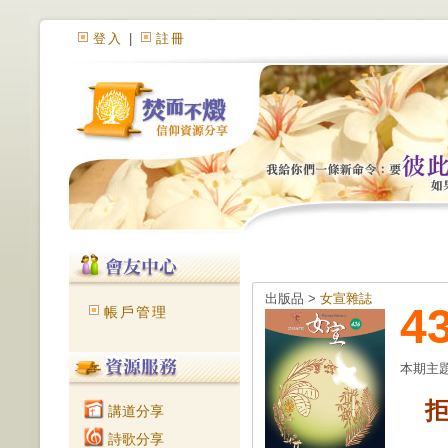
登入
|
註冊
出版品 >
女宣雜誌
4
帳戶管理
本期主
拒
講道分享
詩歌分享