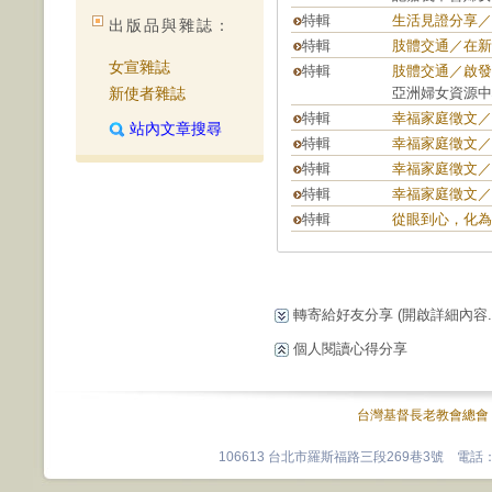
特輯
生活見證分享／
出版品與雜誌：
特輯
肢體交通／在新
女宣雜誌
特輯
肢體交通／啟發
新使者雜誌
亞洲婦女資源中
特輯
幸福家庭徵文／
站內文章搜尋
特輯
幸福家庭徵文／
特輯
幸福家庭徵文／
特輯
幸福家庭徵文／
特輯
從眼到心，化為
轉寄給好友分享
(開啟詳細內容...
個人閱讀心得分享
台灣基督長老教會總會
106613 台北市羅斯福路三段269巷3號 電話：0