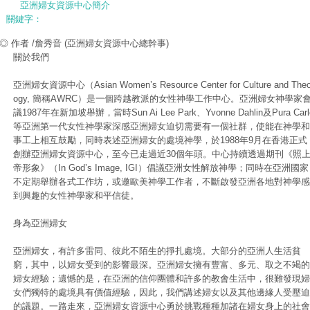
亞洲婦女資源中心簡介
關鍵字：
◎ 作者 /詹秀音
(亞洲婦女資源中心總幹事)
關於我們
亞洲婦女資源中心（Asian Women’s Resource Center for Culture and Theo
ogy, 簡稱AWRC）是一個跨越教派的女性神學工作中心。亞洲婦女神學家
議1987年在新加坡舉辦，當時Sun Ai Lee Park、Yvonne Dahlin及Pura Carl
等亞洲第一代女性神學家深感亞洲婦女迫切需要有一個社群，使能在神學和
事工上相互鼓勵，同時表述亞洲婦女的處境神學，於1988年9月在香港正式
創辦亞洲婦女資源中心，至今已走過近30個年頭。中心持續透過期刊《照
帝形象》（In God’s Image, IGI）倡議亞洲女性解放神學；同時在亞洲國家
不定期舉辦各式工作坊，或邀歐美神學工作者，不斷啟發亞洲各地對神學感
到興趣的女性神學家和平信徒。
身為亞洲婦女
亞洲婦女，有許多雷同、彼此不陌生的掙扎處境。大部分的亞洲人生活貧
窮，其中，以婦女受到的影響最深。亞洲婦女擁有豐富、多元、取之不竭的
婦女經驗；遺憾的是，在亞洲的信仰團體和許多的教會生活中，很難發現婦
女們獨特的處境具有價值經驗，因此，我們講述婦女以及其他邊緣人受壓迫
的議題。一路走來，亞洲婦女資源中心勇於挑戰種種加諸在婦女身上的社會