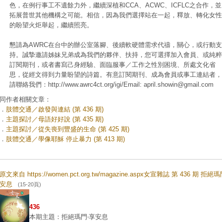
色，在例行事工不遺餘力外，繼續深植和CCA、ACWC、ICFLC之合作，並
拓展普世其他機構之可能。相信，因為我們選擇站在一起，釋放、轉化女性
的盼望火炬舉起，繼續照亮。
懇請為AWRC在台中的辦公室落腳、後續軟硬體需求代禱，關心，或行動支
持。誠摯邀請姊妹兄弟成為我們的夥伴、扶持，您可選擇加入會員、或純粹
訂閱期刊，或者書寫己身經驗、面臨服事／工作之性別困境、所處文化省
思，從經文得到力量盼望的詩篇。有意訂閱期刊、成為會員或事工連結者，
請聯絡我們：http://www.awrc4ct.org/igi/Email: april.showin@gmail.com
同作者相關文章：
．
肢體交通／啟發與連結 (第 436 期)
．
主題探討／母語好好說 (第 435 期)
．
主題探討／從失喪到豐盛的生命 (第 425 期)
．
肢體交通／學像耶穌 停止暴力 (第 413 期)
原文來自 https://women.pct.org.tw/magazine.aspx女宣雜誌 第 436 期 拒絕
安息
(15-20頁)
436
本期主題：拒絕瑪門‧享安息