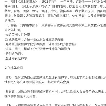
一、期刊《照上帝形象》：1992年首刊，一年兩期。這是唯一一本亞洲女
神學期刊。《照上帝形象》打破了期刊的限制，歡迎任何形式的創作，舉凡
藝術、詩集、圖像、報告、書評、禱文、禮儀等等。我們戮力提供一個言論
廣場，鼓勵婦女表達真實處境、面臨的掙扎奮鬥、信仰反省，以及改變現況
的渴望。
二、書籍：列舉幾本如下，最新書目有收錄台灣女性神學家王貞文牧師之繪
圖做為封面。
.介紹亞洲女性神學
.說她的故事：介紹一個亞洲女性重讀的歷史
.介紹亞洲女性神學的宗教觀點：邁向信仰之間的對話
.領導、權力、權威：介紹亞洲女性神學的領導力
.新創造的婦女
.亞洲婦女做神學
如何成為會員
.資格：任何認為自己是主動實踐亞洲女性神學，願意追求與所有創造物以
性別之平等公正夥伴關係的人，都歡迎成為會員。
.會員費：因應亞洲各區域國家有所不同，台灣女性個人會員每年25元美金
機構和男性是30元美金。
.福利：上網填寫申請書成為會員後，享有免付費《照上帝形象》，並出版