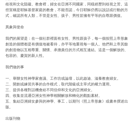
歧視和文化阻礙。教會裡，婦女在亞洲不同國家，同樣經歷到歧視之苦。這
些宣稱是耶穌基督家庭的教會，不能否認，今日耶穌仍舊以說話或行動的方
式，確認所有人類，不管是女性、孩子、男性皆擁有平等的自尊跟價值。
異象與使命
我們的展望是：在一個社群裡面有女性、男性跟孩子，每一個按照上帝形象
創造的個體都是有價值地被看待，亦平等地重視每一個人。他們和上帝其餘
的創造物以互相尊重、關懷、承擔責任的方式相互連結。這是一個解放的、
包容的、慶賀的新人性。
我們做的事
一、舉辦女性神學家會議、工作坊或論壇，以此啟迪、滋養教會婦女。
二、開創或練習共事的合作模式，取代階級或主宰式的權力運用。
三、提供各種對話機會給不同信仰和文化的亞洲婦女。
四、收集並流通亞洲女性神學相關解放和轉化的觀點素材。
五、集結亞洲婦女參與的神學、事工，以期刊《照上帝形象》或書本撰述出
版。
出版刊物