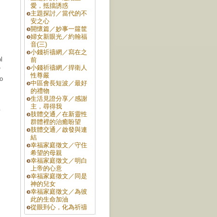
愛，抵擋誘惑
主題探討／當代的不
安之心
開懷篇／妙事一籮筐
婦女新眼光／約翰福
音(三)
小錢祈禱網／寫在之
l
前
小錢祈禱網／捍衛人
會
性尊嚴
o
中區會長短波／最好
的禮物
生活見證分享／感謝
主，尋得我
上
肢體交通／在新靈性
群體裡的治癒盼望
肢體交通／啟發與連
結
幸福家庭徵文／守住
希望的母親
幸福家庭徵文／明白
上帝的心意
幸福家庭徵文／同是
神的兒女
幸福家庭徵文／為彼
此的生命加油
從眼到心，化為祈禱