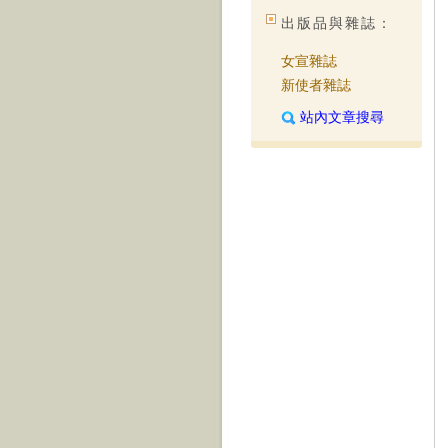
出版品與雜誌：
女宣雜誌
新使者雜誌
站內文章搜尋