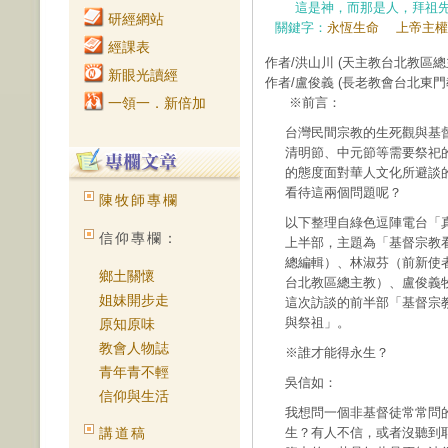
這是神，而那是人，拜祖
研經網站
關鍵字：
永恆生命
上帝主權
經課表
作者/洪山川
(天主教台北教區總
新眼光讀經
作者/盧俊義
(長老教會台北東門
一領一．新倍加
※前言：
台灣民間宗教的生死觀與基
清明節、中元節等需要祭祀
的態度面對華人文化所避談
看待這兩個問題呢？
陳牧師專欄
以下整理自綠色逗陣電台「真
信仰專欄：
上半部，主題為「基督宗教
總編輯）、林淑芬（前新使
鄉土關懷
台北教區總主教）、盧俊義
姐妹開步走
這次訪談的前半部「基督宗
與祭祖」。
原知原味
教會人物誌
※誰才能得永生？
青年青不輕
吳信如：
信仰與生活
我想問一個非基督徒常常問
講道稿
生？有人不信，或者沒聽到