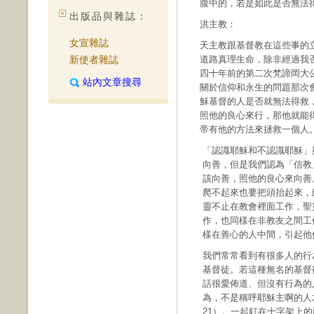
腹中的，若是如此是否無法
出版品與雜誌：
洪主教：
女宣雜誌
天主教跟基督教在這些事的
新使者雜誌
道路真理生命，除非經過我
四十年前的第二次梵諦岡大
站內文章搜尋
關於信仰和永生的問題那次
穌基督的人是否就無法得救
照他的良心來行，那他就能
帝有他的方法來拯救一個人
「認識耶穌和不認識耶穌」
向善，但是我們認為「信教
該向善，照他的良心來向善
爬不起來也要把頭抬起來，
靈不止在教會裡面工作，聖
作，也同樣在非教友之間工
樣在善心的人中間，引起他
我們常常看到有很多人的行
基督徒。若這種無名的基督
話很愛佈道、但沒有行為的
為，不是稱呼耶穌主啊的人
21）。一起釘在十字架上