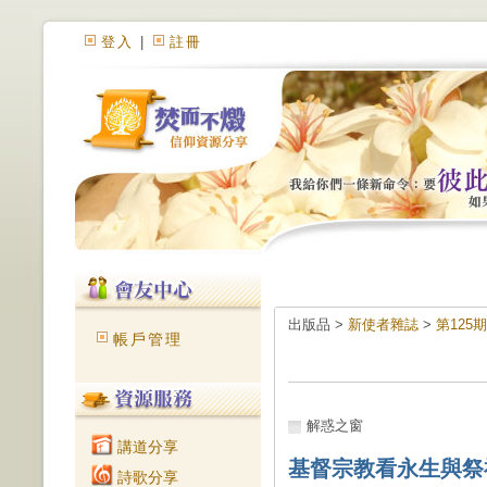
登入
|
註冊
出版品 >
新使者雜誌
>
第125
帳戶管理
解惑之窗
講道分享
基督宗教看永生與祭
詩歌分享