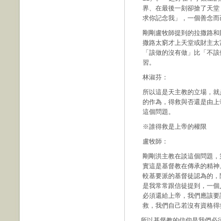
界、在最後一刻卻搶了天堂
求你記念我」，一個善念而
剛剛盧牧師提到的拉撒路和
撒路太窮才上天堂或財主太
「該做的沒有做」比「不該
習。
林淑芬：
所以這是天主教的立場，就
的作為，得救與否還是由上
這個問題。
※誰得救是上帝的權限
盧牧師：
剛剛洪主教在談這個問題，
實這是基督教在傳承的精神
較基要派的基督徒認為的，
是我常常跟信徒提到，一個
必須還給上帝，我們應該要
救，我們自己若沒有資格得
所以基督教的信仰是我們必