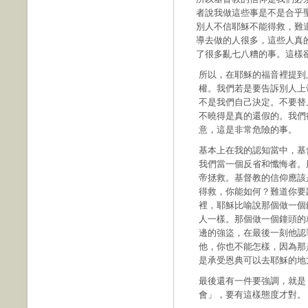
者說我做這些事是不是合乎
別人不信耶穌不能得救，難
導去做的人很多，這些人真
了很多亂七八糟的事。這樣
所以，在耶穌的福音裡提到
權。我們若是要告訴別人上
不是我們自己決定。不要替
不曉得是真的還假的。我們
意，這是非常危險的事。
基本上在我的認知當中，基
我們當一個反省和懺悔者。
帝拯救。基督教的信仰應該
得救，你能如何？難道你要
裡，耶穌比喻說那個做一個
人一樣。那個做一個鐘頭的
邊的強盜，在最後一刻他認
他，你也不能怎樣，因為那
是承受恩典可以去耶穌的地
最後還有一件要強調，就是
會」，要有這樣態度才對。