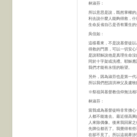
林淑芬：
所以意思是說，既然掌權的
利去說什麼人能夠得救，什
生命反省自己是否有重生的
吳信如：
這樣看來，不是說基督徒以
得救的門票，可以一切安心
是說耶穌說他是真理生命沒
同於十字架或洗禮。耶穌應
我們才能有永恆的盼望。
另外，因為淑芬也是第一代
所以我們想請洪神父及盧牧
※祭祖與基督教信仰無法相
林淑芬：
當我成為基督徒時非常擔心
人都不能進去。最近很高興
人來除偶像。後來我回家之
先牌位都丟了。我覺得有些
在卻不見了。所以這就牽涉