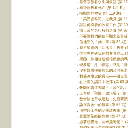
．
基督宗教看永生與祭祖 (第 125
．
基督宗教看死亡 (第 124 期)
．
撿郵票的神父 (第 119 期)
．
「萬民皆祭司」之我見 (第 111
．
話說傳道者的牧養工作 (第 101
．
掛上帝的名行殺戮之實 (第 97 
．
不要讓我們的信仰顯出基督徒狹隘
．
信徒間的「錢」事 (第 82 期)
．
我所知道的「活水泉」教會 (第 
．
從大專神研班到教會查經班 (第 
．
黑函…你相信這種信所說的嗎？ (
．
現象篇---是「特惠」或是「特會」
．
沒有媒體傳播觀念的台灣長老教會 
．
我甚為懷念的長老——溫吉安 (第
．
在上帝的話語中敬拜 (第 63 期
．
牧師的講道都是「上帝的話」嗎？ 
．
上帝的「聖殿」遭污辱？ (第 5
．
教會談改革或運動，先從研讀聖經
．
論在教會中的服事 (第 52 期)
．
用聖經上帝的話重建教會 (第 4
．
喜愛讀聖經的教會 (第 47 期)
．
憑著感覺走，啥米攏呣驚？ (第 
．
我們的青少年在哪裡? (第 31 