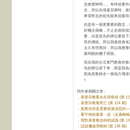
也會變神明」。有時候要外
念，所以在墳墓安葬時，會
希望死去的祖先能來庇蔭現
但是有一個更重要的觀念，
好幾次偶像，不止在南部或
要，但是祖先的牌位要留下
世的傳統。所以我會跟會友
太久有些黑掉，所以我會要
最明顯的櫃子裡面。
現在我的台北東門教會的會
先的牌位留下來，那是因為
因為宣教師去一個地方傳道
<
同作者相關文章：
．
基督宗教看永生與祭祖 (第 125
．
基督宗教看死亡 (第 124 期)
．
真實信仰是需要經過深思的——從
．
看守神的產業：從《走過崎嶇路上
．
我對基督教信仰的認識 (第 138
．
話說彌迪理牧師 (第 136 期)