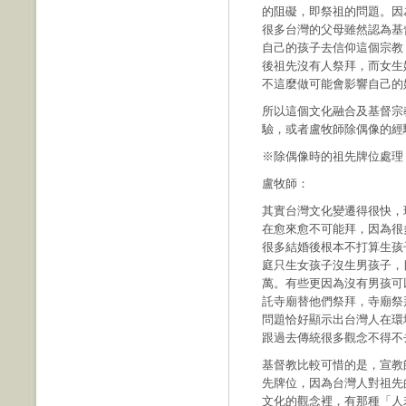
的阻礙，即祭祖的問題。因
很多台灣的父母雖然認為基
自己的孩子去信仰這個宗教
後祖先沒有人祭拜，而女生
不這麼做可能會影響自己的
所以這個文化融合及基督宗
驗，或者盧牧師除偶像的經
※除偶像時的祖先牌位處理
盧牧師：
其實台灣文化變遷得很快，
在愈來愈不可能拜，因為很
很多結婚後根本不打算生孩
庭只生女孩子沒生男孩子，
萬。有些更因為沒有男孩可
託寺廟替他們祭拜，寺廟祭
問題恰好顯示出台灣人在環
跟過去傳統很多觀念不得不
基督教比較可惜的是，宣教
先牌位，因為台灣人對祖先
文化的觀念裡，有那種「人