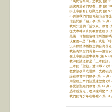
．
「萬民皆祭司」之我見 (第 111
．
話說傳道者的牧養工作 (第 101
．
掛上帝的名行殺戮之實 (第 97 
．
不要讓我們的信仰顯出基督徒狹隘
．
信徒間的「錢」事 (第 82 期)
．
我所知道的「活水泉」教會 (第 
．
從大專神研班到教會查經班 (第 
．
黑函…你相信這種信所說的嗎？ (
．
現象篇---是「特惠」或是「特會」
．
沒有媒體傳播觀念的台灣長老教會 
．
我甚為懷念的長老——溫吉安 (第
．
在上帝的話語中敬拜 (第 63 期
．
牧師的講道都是「上帝的話」嗎？ 
．
上帝的「聖殿」遭污辱？ (第 5
．
教會談改革或運動，先從研讀聖經
．
論在教會中的服事 (第 52 期)
．
用聖經上帝的話重建教會 (第 4
．
喜愛讀聖經的教會 (第 47 期)
．
憑著感覺走，啥米攏呣驚？ (第 
．
我們的青少年在哪裡? (第 31 