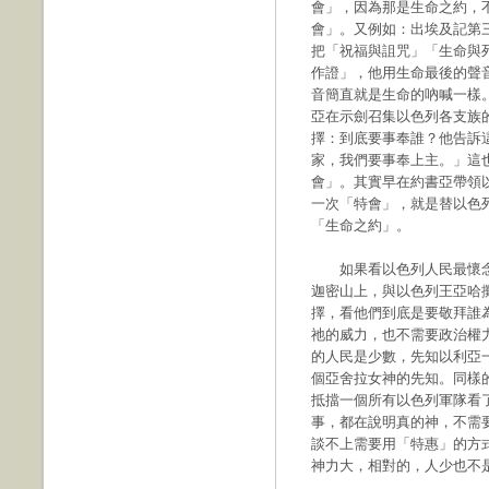
會」，因為那是生命之約，
會」。又例如：出埃及記第
把「祝福與詛咒」「生命與
作證」，他用生命最後的聲
音簡直就是生命的吶喊一樣
亞在示劍召集以色列各支族
擇：到底要事奉誰？他告訴
家，我們要事奉上主。」這
會」。其實早在約書亞帶領
一次「特會」，就是替以色
「生命之約」。
如果看以色列人民最懷念
迦密山上，與以色列王亞哈
擇，看他們到底是要敬拜誰
祂的威力，也不需要政治權
的人民是少數，先知以利亞
個亞舍拉女神的先知。同樣
抵擋一個所有以色列軍隊看
事，都在說明真的神，不需
談不上需要用「特惠」的方
神力大，相對的，人少也不