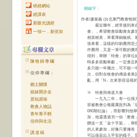
研經網站
關鍵字：
經課表
作者/盧俊義
(台北東門教會牧師
新眼光讀經
最近幾年，經常接到來自
一領一．新倍加
會」，希望教會鼓勵會友參
相當精美，單看厚銅板紙、
張來看，這樣的印刷費用至
件費用，又是一筆可觀的費
得到，舉辦「特會」的單位
陳牧師專欄
時多多鼓勵奉獻，一定會足
多只能一年幾次，可不能一
信仰專欄：
次，但對在牧會的傳道者來
亂，用「N」次來形容這樣
鄉土關懷
姐妹開步走
※ 特會與佈道大會
一九九二年，有一位孫大
原知原味
容被教會公報嚴厲批判為「胡
教會人物誌
080期社論），而影響到他
青年青不輕
加，他還透過另一份「教會
信仰與生活
贈送一支「金十字架」，舉
的人來參加，好像只要擁有
講道稿
可以保庇出入平安的樣子。