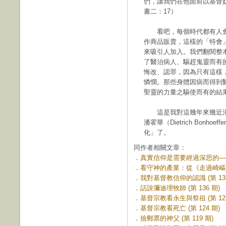
們，讓我們在他面前以基督
書二：17）
看吧，每個時代都有人會
作商品販賣，這樣的「特會
來吸引人加入。我們翻閱整
了醫治病人、驅趕鬼靈而有
悔改、認罪，因為只有這樣
憐憫。那些身體因病而得到
聖靈的力量之驅使而有的結
這是我對這幾年來幾近氾
潘霍華（Dietrich Bon
化」了。
同作者相關文章：
．
真實信仰是需要經過深思的——從
．
看守神的產業：從《走過崎嶇路上
．
我對基督教信仰的認識 (第 138
．
話說彌迪理牧師 (第 136 期)
．
基督宗教看永生與祭祖 (第 125
．
基督宗教看死亡 (第 124 期)
．
撿郵票的神父 (第 119 期)