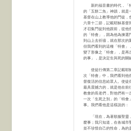
新約福音書的時代，「特
的「五餅二魚」神蹟，就是
基督在山上教導他的門徒，
六章十二節，記載耶穌基督
才召集門徒到他跟前，從他
的「特會」，因為他為揀選
到山上去祈禱，就在那次的聚
但我們看到的這種「特會」
變了形像之「特會」，是再
的事」，是決定生與死的關
使徒行傳第二章記載耶穌
次「特會」中，我們看到他
督復活的信息給眾人。使徒
最具震撼力的，就是他在前
教會的長老們，對他們有一
一次「生死之別」的「特會
事。我們看他是這樣說的：
「現在，為著順服聖靈，
麼事；我只知道，在各城市
並不珍惜自己的性命，為的