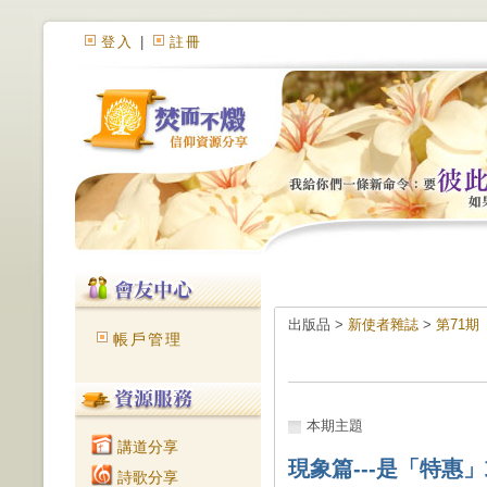
登入
|
註冊
出版品 >
新使者雜誌
>
第71期
帳戶管理
本期主題
講道分享
現象篇---是「特惠
詩歌分享