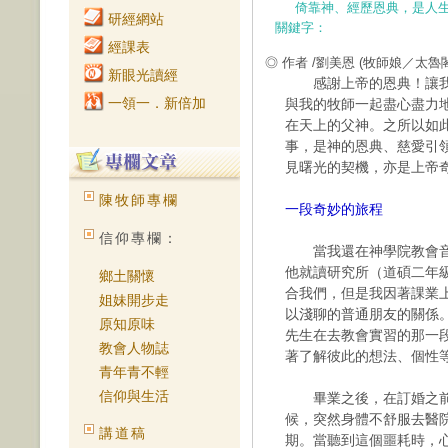
倚靠神、經歷恩典，是人
研經網站
關鍵字：
經課表
◎ 作者 /劉美恩
(牧師娘／太魯
新眼光讀經
感謝上帝的恩典！讓我
一領一．新倍加
與我的牧師一起盡心盡力
在天上的父神。之所以如
事，是神的恩典、慈愛引
見曙光的契機，亦是上帝
陳牧師專欄
一段奇妙的旅程
信仰專欄：
當我還在神學院教會音
他就讀研究所（道碩二年
鄉土關懷
合我們，但是我因著課業
姐妹開步走
以淺聊的普通朋友的關係
原知原味
先生在去教會實習的那一
教會人物誌
著了解彼此的想法、個性
青年青不輕
信仰與生活
畢業之後，在訂婚之前
候，突然身體不舒服去醫
講道稿
期。當聽到這個噩耗時，