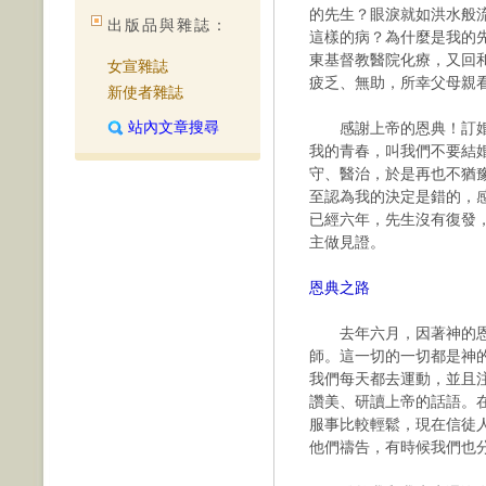
的先生？眼淚就如洪水般
出版品與雜誌：
這樣的病？為什麼是我的
東基督教醫院化療，又回
女宣雜誌
疲乏、無助，所幸父母親
新使者雜誌
站內文章搜尋
感謝上帝的恩典！訂婚
我的青春，叫我們不要結
守、醫治，於是再也不猶
至認為我的決定是錯的，
已經六年，先生沒有復發
主做見證。
恩典之路
去年六月，因著神的恩
師。這一切的一切都是神
我們每天都去運動，並且
讚美、研讀上帝的話語。
服事比較輕鬆，現在信徒
他們禱告，有時候我們也