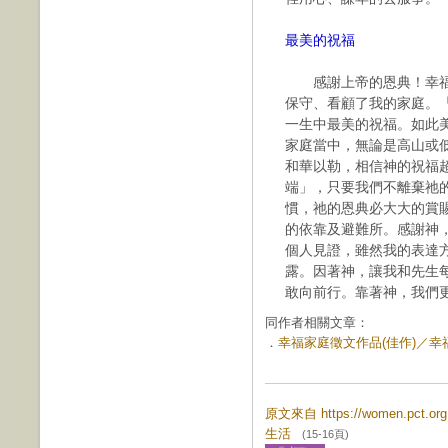
最美的祝福
感謝上帝的恩典！幸福
保守、看顧了我的家庭。
一生中最美的祝福。如此
家庭當中，無論是高山或
和華以勒，相信神的祝福
端」，只要我們不離棄祂
慣，祂的恩典必大大的賞
的依靠及避難所。感謝神
個人見證，雖然我的表達
露。因著神，讓我和先生
敢向前行。靠著神，我們
同作者相關文章：
．
幸福家庭徵文作品(佳作)／幸福在
原文來自 https://women.pct.
生活
(15-16頁)