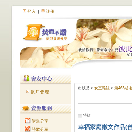
登入
|
註冊
出版品 >
女宣雜誌
>
第463期
帳戶管理
特輯
講道分享
幸福家庭徵文作品(
詩歌分享