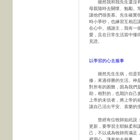
雖然我和我先生還沒有
母親隨時去關懷、勉勵。
讓他們很羨慕。先生確實
時小爭吵，也練習互相忍
在心中。感謝主，我有一
愛，且在日常生活當中懂
見證。
以學習的心去服事
雖然先生生病，但是我
修」來過得勝的生活。神
對所有的困難，因為我們
助，相對的，也期許自己
上帝的未信者，將上帝的
讓自己活出平安、喜樂的
曾經有位牧師如此說：
更新，要學習主耶穌柔和
己，不以成為牧師而滿足
裡用心、謙卑的去服事。