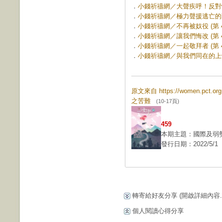
．
小錢祈禱網／大聲疾呼！反對性別
．
小錢祈禱網／極力聲援逃亡的難民 
．
小錢祈禱網／不再被奴役 (第 45
．
小錢祈禱網／讓我們悔改 (第 45
．
小錢祈禱網／一起敬拜者 (第 45
．
小錢祈禱網／與我們同在的上帝 (
原文來自 https://women.pct.
之苦難
(10-17頁)
459
本期主題：國際及弱
發行日期：2022/5/1
轉寄給好友分享
(開啟詳細內容...
個人閱讀心得分享