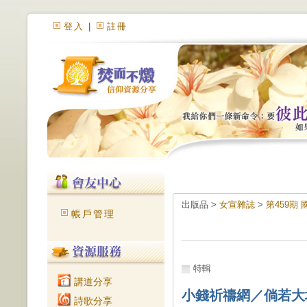
登入
|
註冊
出版品 >
女宣雜誌
>
第459期
帳戶管理
特輯
講道分享
小錢祈禱網／倘若大
詩歌分享