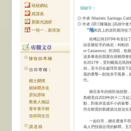
研經網站
關鍵字：
經課表
◎ 作者 /Marinés Santiago Cald
新眼光讀經
◎ 作者 /譯◎陳珮如
(高雄中會
“地
一領一．新倍加
和其上的居民都消化了
依稀記得1979年有首拉
由音樂歌手約翰尼・柯帕切（Jo
or Casanova）所演
波多黎各的我實在很難體會
陳牧師專欄
在2017年，受到颶風厄瑪
劫，至今仍在處理所遺留下
信仰專欄：
風的重擊—財政赤字風暴，政
代。
鄉土關懷
姐妹開步走
兩百多年的殖民地狀態，
原知原味
島嶼竟自2019年的十二月
教會人物誌
動，對南岸造成不小的衝擊
青年青不輕
符合耐震的新建築法規迫在
信仰與生活
一如往常，總在遭逢不尋
講道稿
為人們找個合理的解釋。五百