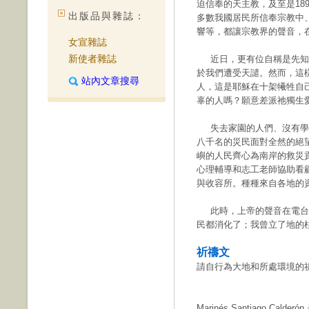
迫信奉的天主教，及至是18
出版品與雜誌：
多數我國居民所信奉宗教中
響等，都讓宗教界的聲音，
女宣雜誌
新使者雜誌
近日，更有位自稱是先知
於我們遭受天譴。然而，這
站內文章搜尋
人，這是耶穌在十架犧牲自
辜的人嗎？願意差派祂獨生
失去家園的人們、沒有學
八千名的災民面對全然的絕
嶼的人民齊心為南岸的救災
心理輔導和志工老師協助看
與收容所。種種來自各地的
此時，上帝的聲音在電台藉
民都消化了；我曾立了地的柱
祈禱文
請自行為大地和所處環境的
Marinés Santiago Cal