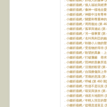
．
小錢祈禱網／好牧人的服事 (第 
．
小錢祈禱網／個人福祉與經濟能力 
．
小錢祈禱網／像神一樣地去愛眾人 
．
小錢祈禱網／神眼中沒有尊卑之分 
．
小錢祈禱網／關愛和尊重神的創造 
．
小錢祈禱網／周而復始 (第 466
．
小錢祈禱網／孤單與連結 (第 46
．
小錢祈禱網／另一個事實 (第 46
．
小錢祈禱網／名叫馬利亞的她 (第
．
小錢祈禱網／聆聽小人物的聲音 (
．
小錢祈禱網／受造物的等待 (第 
．
小錢祈禱網／盼望的異象：上帝的
．
小錢祈禱網／打破藩籬 尋求痊癒 
．
小錢祈禱網／照神的形象所造 (第
．
小錢祈禱網／活潑的盼望 (第 46
．
小錢祈禱網／自我療傷與上帝的看顧
．
小錢祈禱網／苦痛的意識 (第 46
．
小錢祈禱網／呼喊 (第 460 期
．
小錢祈禱網／性侵不是玩笑 (第 
．
小錢祈禱網／嘻笑與淚水 (第 45
．
小錢祈禱網／倘若大地顫抖 (第 
．
小錢祈禱網／年輕人預言的聲音 (
．
小錢祈禱網／從嘆息道富足 (第 