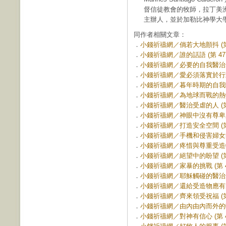
督信徒教會的牧師，拉丁美
主辦人，並於加勒比神學大
同作者相關文章：
．
小錢祈禱網／倘若大地顫抖 (第 
．
小錢祈禱網／誰的話語 (第 477
．
小錢祈禱網／必要的自我醫治 (第
．
小錢祈禱網／愛必須落實於行動 (
．
小錢祈禱網／暮年時期的自我呵護 
．
小錢祈禱網／為地球而戰的熱情 (
．
小錢祈禱網／醫治受虐的人 (第 
．
小錢祈禱網／神眼中沒有尊卑之分錢
．
小錢祈禱網／打造安全空間 (第 
．
小錢祈禱網／手機和侵害婦女的暴力
．
小錢祈禱網／疼惜與尊重受造物 (
．
小錢祈禱網／絕望中的盼望 (第 
．
小錢祈禱網／家暴的挑戰 (第 47
．
小錢祈禱網／耶穌觸碰的醫治大能 
．
小錢祈禱網／還給受造物應有的 關
．
小錢祈禱網／齊來領受祝福 (第 
．
小錢祈禱網／由內由內而外的轉變 
．
小錢祈禱網／對神有信心 (第 46