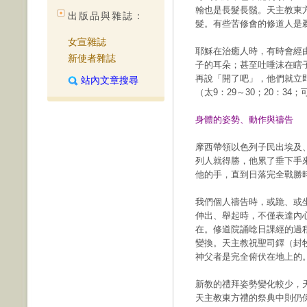
翰也是長髮長鬚。天主教東
出版品與雜誌：
髮。有些苦修會的修道人是
女宣雜誌
耶穌在治癒人時，有時會經
新使者雜誌
子的耳朵；甚至吐唾沫在瞎
再說「開了吧」，他們就立
站內文章搜尋
（太9：29～30；20：34
身體的姿勢、動作與禱告
摩西帶領以色列子民出埃及
列人就得勝，他累了垂下手
他的手，直到日落完全戰勝時（
我們個人禱告時，或跪、或
伸出、舉起時，不僅表達內
在。修道院誦唸日課經的過
變換。天主教祝聖司鐸（封
神父者是完全俯伏在地上的
新教的禮拜姿勢變化較少，
天主教東方禮的祭典中則仍