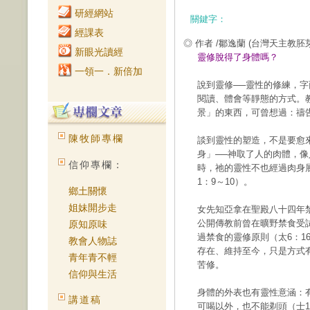
研經網站
關鍵字：
經課表
◎ 作者 /鄒逸蘭
(台灣天主教胚
新眼光讀經
靈修脫得了身體嗎？
一領一．新倍加
說到靈修──靈性的修練，
閱讀、體會等靜態的方式。
景」的東西，可曾想過：禱
陳牧師專欄
談到靈性的塑造，不是要愈
身」──神取了人的肉體，
信仰專欄：
時，祂的靈性不也經過肉身展
1：9～10）。
鄉土關懷
姐妹開步走
女先知亞拿在聖殿八十四年禁
公開傳教前曾在曠野禁食受試
原知原味
過禁食的靈修原則（太6：1
教會人物誌
存在、維持至今，只是方式
青年青不輕
苦修。
信仰與生活
身體的外表也有靈性意涵：
講道稿
可喝以外，也不能剃頭（士1