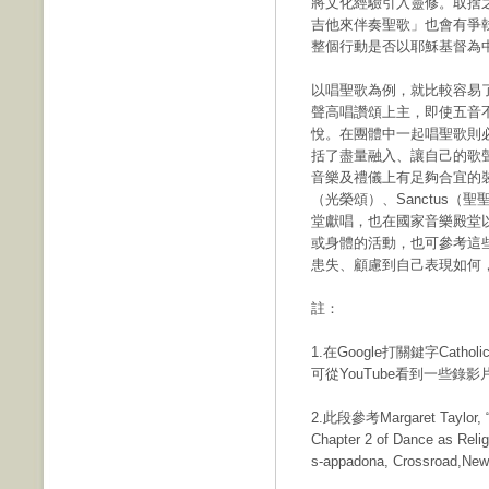
將文化經驗引入靈修。取捨
吉他來伴奏聖歌」也會有爭
整個行動是否以耶穌基督為
以唱聖歌為例，就比較容易
聲高唱讚頌上主，即使五音
悅。在團體中一起唱聖歌則
括了盡量融入、讓自己的歌
音樂及禮儀上有足夠合宜的裝備
（光榮頌）、Sanctus（聖
堂獻唱，也在國家音樂殿堂
或身體的活動，也可參考這
患失、顧慮到自己表現如何
註：
1.在Google打關鍵字Catholic Ea
可從YouTube看到一些錄影
2.此段參考Margaret Taylor, “A
Chapter 2 of Dance as Reli
s-appadona, Crossroad,New 