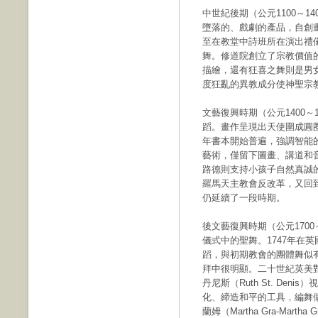
中世紀後期（公元1100～
墮落的、戲劇的產品，自創
至在教堂中詩班所在演出禮
舞。修道院創立了宗教價值
描繪，還有狂喜之舞則是男
度狂亂的異教成分使神聖宗
文藝復興時期（公元1400
蹈。畫作呈現出天使圍成圓圈
年書本開始普遍，強調智能的
藝術，僅留下圖畫、講道和
路德則支持小孩子自然真誠的
羅馬天主教會反改革，又回
仍延續了一段時期。
後文藝復興時期（公元170
儀式中的聖舞。1747年在英
蹈，與初期教會的團體舞似
拜中很明顯。二十世紀英美對
丹尼斯（Ruth St. De
化、締造和平的工具，編舞做
蘭姆（Martha Gra-Ma