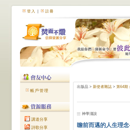
登入
|
註冊
出版品 >
新使者雜誌
>
第64
帳戶管理
神學淺說
講道分享
瞻前而邁的人生理念
詩歌分享