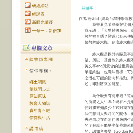
研經網站
關鍵字：
經課表
作者/高金田
(現為台灣神學院教
新眼光讀經
我曾看見某些基督徒個人
一領一．新倍加
宣示語：「大災難將來臨，
教的福音嗎？難道耶穌來傳
督教的終末觀。到底終末觀
終末觀是探討有關萬事萬
陳牧師專欄
望。所以，基督教的終末觀
英文字end所意含的雙重意
信仰專欄：
單指終點，也意味目標；可
之潛在可能的指向和推動。
鄉土關懷
述，即對將來的眺望。
姐妹開步走
為什麼要有將來觀？道成
原知原味
的所能之人生嗎？現在不是
教會人物誌
們對將來知多少？它對我在
青年青不輕
我們想到人與時間的關係，
信仰與生活
去經由現在而朝往將來的生
的了解就不能缺少某些將來
講道稿
的。誠如考夫曼（Gordon 