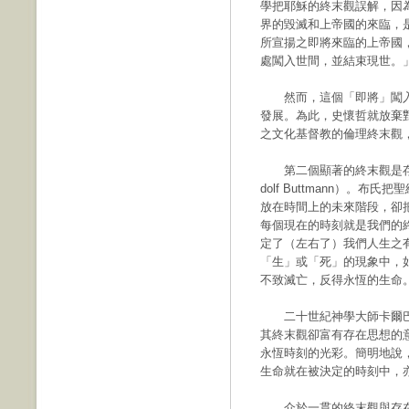
學把耶穌的終末觀誤解，因
界的毀滅和上帝國的來臨，
所宣揚之即將來臨的上帝國
處闖入世間，並結束現世。
然而，這個「即將」闖入
發展。為此，史懷哲就放棄
之文化基督教的倫理終末觀
第二個顯著的終末觀是存在
dolf Buttmann）。
放在時間上的未來階段，卻
每個現在的時刻就是我們的
定了（左右了）我們人生之
「生」或「死」的現象中，
不致滅亡，反得永恆的生命
二十世紀神學大師卡爾巴特（
其終末觀卻富有存在思想的
永恆時刻的光彩。簡明地說
生命就在被決定的時刻中，
介於一貫的終末觀與存在主義的