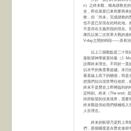
n）之終末觀，稱為拯救史
史，即在基督已來和要再來
救，但「尚未」完成拯救的
也不是已呈現在此時此地。
不是存在主義所指的現在。
庫氏以第二次世界大戰的過程
V-day之間的時段——具
以上三個觀點是二十世紀
葉盼望神學家莫特曼（J. M
詮釋終末理念。不同於一貫
以水平的角度看超越。末日
垂直線上高下的關係，而是
把我們拉出現世帶往他世，
終末不是歷史上即將臨到的
定時刻。終末（The en
待所盼望的佳美境界，需要
終末觀提供給我們積極投入
人生理念。
終末的盼望乃是對上帝國
們，那個國度是在歷史進程