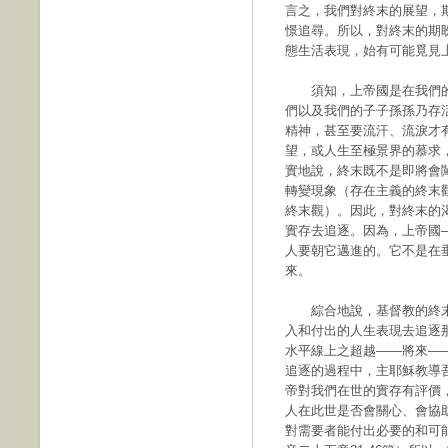
言之，我們對終末的展望，
憬追尋。所以，對終末的期
態生活表現，始有可能覓見
須知，上帝國是在我們的
們以及我們的子子孫孫乃存
精神，甚至要流汗、流淚才
望，或人生至極景界的慕求
實地說，終末既不是即將會
轉變現象（存在主義的終末
終末觀）。因此，對終末的
實存去追逐。因為，上帝國
人要朝它邁進的。它不是在
來。
綜合地說，基督教的終末
入和付出的人生表現去追逐
水平線上之超越——將來—
追逐的過程中，主耶穌教導
帝對我們在世的實存有評價
人在此世是否會關心、會協
對需要者能付出必要的和可