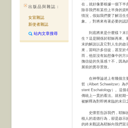
在，就好像要根據一個下半
出版品與雜誌：
除非我們有某些上半身的資
情況，假如我們要了解活生
女宣雜誌
象。」對將來有著必要的認
新使者雜誌
到底將來是什麼樣？末日
站內文章搜尋
生？這是關係於耶穌再來、
末的解說以及它對人生的啟
來，當時許多信徒，甚至於
而，他並沒有如想像中的方
撫信徒的失落感？不，因為
展前的實存景致。
在神學論述上有幾個主要
哲（Albert Schweit
stent Eschatolo
傳統上一貫的看法。就初期
被解釋為對即將來臨的末日
史懷哲告訴我們，耶穌的
植人的道德行為，卻是啟示
的終末觀認為耶穌向我們宣