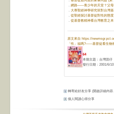
．
基督徒如何面對家暴問題 (第 11
．
網路——青少年的天堂？父母的惡
．
大專聖經神學研究班對台灣基督長
．
從聖經探討基督徒對性的態度 (第
．
從基督教精神看台灣教育之本質 (
原文來自 https://newmsgr.pc
「性」福嗎?——基督徒看生物
64
本期主題：台灣囝仔
發行日期：2001/6/10
轉寄給好友分享
(開啟詳細內容...
個人閱讀心得分享