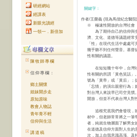
研經網站
關鍵字：
經課表
作者/王榮義
(現為馬偕紀念醫院
新眼光讀經
※ 極速性開放的台灣社會
一領一．新倍加
為了期待自己的信仰與生
濟、文化、道德等議題經常
「性」在現代生活中處處可
幾乎聽不到任何聲音。基督
性有關的議題。
陳牧師專欄
在短短幾十年中，台灣社
信仰專欄：
性有關的所謂「黃色笑話」
號為「黃帝」或「黃后」；
鄉土關懷
「忘情」的演出親密行為；
姐妹開步走
對台灣人來說早已司空見慣
開放，但並不代表台灣人對
原知原味
教會人物誌
追根究底我們會發現，雖
青年青不輕
材中，但老師常常將之一筆
信仰與生活
者，純就生物層面了解男女
在道德及信仰方面對人生的
講道稿
次，加上自我意識高漲、及