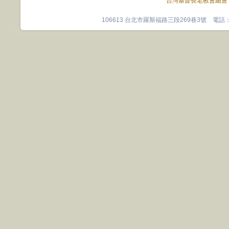
台灣基督長老教會總會
106613 台北市羅斯福路三段269巷3號 電話：0