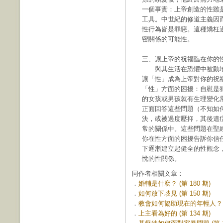
一個事實：上帝創造的性雖
工具。中世紀的修道主義因
性行為皆是罪惡。這種矯枉
密關係的可能性。
三、讓上帝的祝福臨在你的
與其生活在恐懼中被動地
讓「性」成為上帝對你的祝
「性」方面的困擾：自慰是
的女孩或男孩就有生理變化
正面回答這些問題（不知如
決，或被過度壓抑，其後遺
常的關係中。這些問題在聖
你在性方面的困擾告訴你信
下逐漸建立起健全的性觀念
悅的性關係。
同作者相關文章：
．
婚輔是什麼？ (第 180 期)
．
如何放下歧見 (第 150 期)
．
教會如何協助現在的年輕人？ (第
．
上主看為好的 (第 134 期)