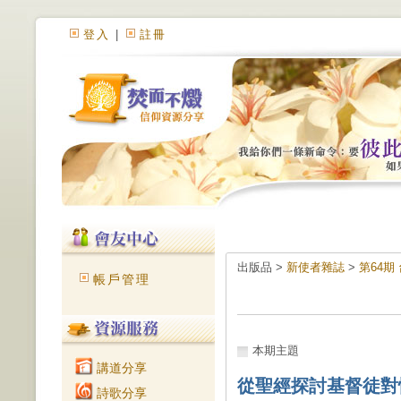
登入
|
註冊
出版品 >
新使者雜誌
>
第64
帳戶管理
本期主題
講道分享
從聖經探討基督徒對
詩歌分享