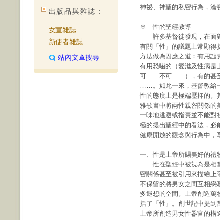
神祕、神聖的私密行為，淪
出版品與雜誌：
※ 性的聖經教導
女宣雜誌
許多基督徒發現，在面對
新使者雜誌
有關「性」的議題上常顯得
方法做為因應之道：有用譴
站內文章搜尋
有用恐嚇的（愛滋及性病是
可……不可……），有的甚
……。如此一來，基督教給
性的態度上是極端壓抑的。
雅歌書中將兩性親密關係的
一味地逃避或指責並不能對
極的提出聖經中的看法，必
健康開放的觀念與行為中，
一、性是上帝所賜美好的禮
性在聖經中被視為是相當
密關係甚至被引用來描繪上
不保留的將男女之間互相戀
多遐想的空間。上帝創造萬
括了「性」。創世記中提到
上帝所創造男女性器官的構