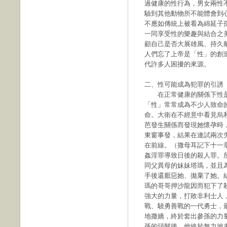
過健康的性行為，男女兩性
驗到其他動物所不能體會到
不應如傳統上被看為綿延子
一同享受性的樂趣與結合之
顧自己是否大展雄風、持久
人們忘了上帝是「性」的創
代許多人困擾的來源。
二、性可能成為犯罪的引誘
在正常健康的關係下性是
「性」常常成為不少人致命
命。大衛在不經意中看見烏
芭發生關係而發現她懷孕時
東窗事發，結果在連試兩次
在前線。（撒母耳記下十一章
姦淫罪導致日後的殺人罪。
同父異母的妹妹塔瑪，並且
手後還厭惡她、拋棄了她。
瑪的哥哥押沙龍因而犯下了
強大的力量，打敗非利士人
戰、驍勇善戰的一代勇士，
地撒嬌，終於套出參孫的力
孫的頭髮後，他終於無力地