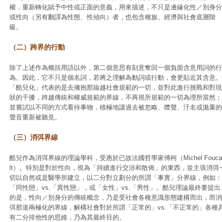
權，重新轉化賦予中性或正面的意義，用來描述，不只是邊緣化性／別身分
或性向（另有翻譯為性態、性傾向）者，也包含種族、經濟與社會底層階
級。
（二）跨界的行動
除了上述作為概括用語以外，第二個意思有刻意奪回一個負面含意用詞的行
為。因此，它不只是個名詞，若將之理解為動詞或行動，會更貼近其含意。
「酷兒化」代表的是去擁抱那踰越社會規範的一切，並對此進行挑戰和對現
狀的干擾，跨越傳統和權威規範的界線，不再視所規範的一切為理所當然；
並嘗試以不同的方式看待事物，積極地讓過去被忽略、噤聲、汙名或拋棄的
聲音重新被聽見。
（三）消弭界線
酷兒作為消弭界線的理論學科，受惠於已故法國哲學家傅柯（Michel Fouca
lt）。特別是對於性向，視為「持續進行交涉和散佈」的東西，並主張消弭
切以自然或是醫學所建立，以二分對立劃分的所謂「事實」分界線，例如：
「同性戀」vs.「異性戀」，或「女性」vs.「男性」。酷兒理論最終要提出
的是，性向／別身分的傳統概念，乃是受社會各種意識形態建構而出，而消
弭那道兩極化的界線，解構社會對於所謂「正常的」vs.「不正常的」各種
有二分排他性的思維，乃為其最終目的。