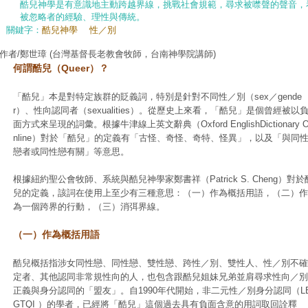
酷兒神學是有意識地主動跨越界線，挑戰社會規範，尋求被噤聲的聲音，
被忽略者的經驗、理性與傳統。
關鍵字：
酷兒神學
性／別
作者/鄭世璋
(台灣基督長老教會牧師，台南神學院講師)
何謂酷兒（Queer）？
「酷兒」本是對特定族群的貶義詞，特別是針對不同性／別（sex／gende
r）、性向認同者（sexualities）。從歷史上來看，「酷兒」是個曾經被以
面方式來呈現的詞彙。根據牛津線上英文辭典（Oxford EnglishDictionary 
nline）對於「酷兒」的定義有「古怪、奇怪、奇特、怪異」，以及「與同
戀者或同性戀有關」等意思。
根據紐約聖公會牧師、系統與酷兒神學家鄭書祥（Patrick S. Cheng）對於
兒的定義，該詞在使用上至少有三種意思：（一）作為概括用語，（二）作
為一個跨界的行動，（三）消弭界線。
（一）作為概括用語
酷兒概括指涉女同性戀、同性戀、雙性戀、跨性／別、雙性人、性／別不確
定者、其他認同非常規性向的人，也包含跟酷兒姐妹兄弟並肩尋求性向／別
正義與身分認同的「盟友」。自1990年代開始，非二元性／別身分認同（L
GTQI ）的學者，已經將「酷兒」這個過去具有負面含意的用詞取回詮釋