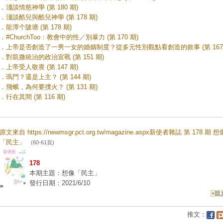
．
淺談情慾神學 (第 180 期)
．
淺談酷兒與酷兒神學 (第 178 期)
．
龍潭个陂塘 (第 178 期)
．
#ChurchToo：教會中的性／別暴力 (第 170 期)
．
上帝是否創造了一男一女的婚姻制度？從多元性別觀點看創造的敘事 (第 167 
．
對凱撒統治的政治宣戰 (第 151 期)
．
上帝受人敬畏 (第 147 期)
．
瑪門？還是上主？ (第 144 期)
．
飛蛾，為何要撲火？ (第 131 期)
．
行在其間 (第 116 期)
原文來自 https://newmsgr.pct.org.tw/magazine.aspx新使者雜誌 第 178 期 想
「民主」
(60-61頁)
178
本期主題：想像「民主」
發行日期：2021/6/10
推文：