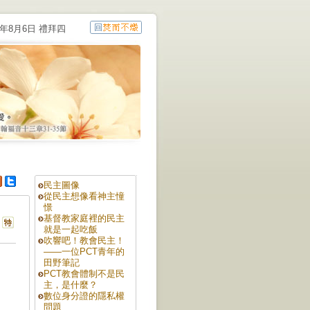
6年8月6日 禮拜四
民主圖像
從民主想像看神主憧
憬
基督教家庭裡的民主
就是一起吃飯
吹響吧！教會民主！
——一位PCT青年的
田野筆記
PCT教會體制不是民
主，是什麼？
數位身分證的隱私權
問題