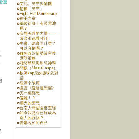
看重
文化、民主與危機
想像「民主」
Fight For Democracy
種子之家
基督徒身上有裝電池
嗎？
安靜美善的力量——
懷念張德香牧師
中會、總會開什麼？
可以直播嗎？
負
緬甸政治情勢及宣教
O
應對策略
性
淺談酷兒與酷兒神學
問候（Masial aupa）
牧師kap兄姊趣味的對
話
酷
龍潭个陂塘
盧雲《愛勝過恐懼》
另一種鄉愁
偏離！？
屬天的安息
台南大專宿舍部查經
如今我是否已經成為
別人的祝福？
愛鄰舍如同自己
B