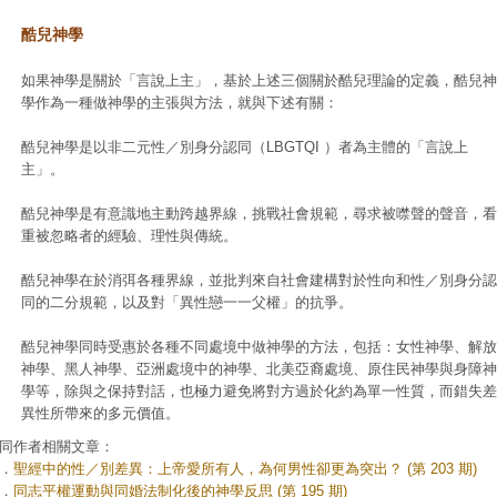
酷兒神學
如果神學是關於「言說上主」，基於上述三個關於酷兒理論的定義，酷兒神
學作為一種做神學的主張與方法，就與下述有關：
酷兒神學是以非二元性／別身分認同（LBGTQI ）者為主體的「言說上
主」。
酷兒神學是有意識地主動跨越界線，挑戰社會規範，尋求被噤聲的聲音，看
重被忽略者的經驗、理性與傳統。
酷兒神學在於消弭各種界線，並批判來自社會建構對於性向和性／別身分認
同的二分規範，以及對「異性戀一一父權」的抗爭。
酷兒神學同時受惠於各種不同處境中做神學的方法，包括：女性神學、解放
神學、黑人神學、亞洲處境中的神學、北美亞裔處境、原住民神學與身障神
學等，除與之保持對話，也極力避免將對方過於化約為單一性質，而錯失差
異性所帶來的多元價值。
同作者相關文章：
．
聖經中的性／別差異：上帝愛所有人，為何男性卻更為突出？ (第 203 期)
．
同志平權運動與同婚法制化後的神學反思 (第 195 期)