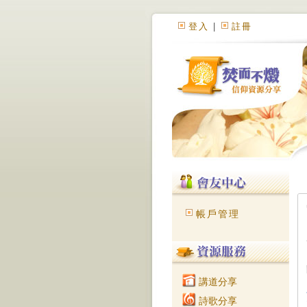
登入
|
註冊
帳戶管理
講道分享
詩歌分享