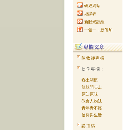
研經網站
經課表
新眼光讀經
一領一．新倍加
陳牧師專欄
信仰專欄：
鄉土關懷
姐妹開步走
原知原味
教會人物誌
青年青不輕
信仰與生活
講道稿