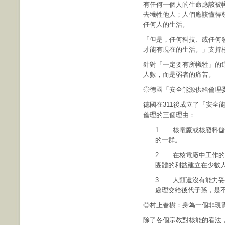
有任何一個人的生命應該被
去犧牲他人；人們應該懂得
任何人的生活。
「但是，任何科技、或任何
才能有現在的生活。」支持
針對「一定要有所犧牲」的
人數，而是弱者的痛苦。
◎德國「安全能源供給倫理
德國在311後成立了「安全
倫理的三個理由：
1. 核電廠或核廢料
的一群。
2. 在核電廠中工作
團體的利益建立在少數
3. 人類還沒有能力
處理交給後代子孫，是
◎村上春樹：身為一個非現
除了各個宗教對核能的看法