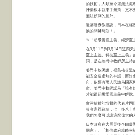
的技術，人類至今還無法處
汙染根本就束手無策，更不
無法預測的意外。
近藤勝彥教授說，日本在經歷
換的關鍵時刻！」
※「超級愛國主義、經濟至
在3月11日到3月14日這
至上主義、科技至上主義」
詞，是在姜尚中牧師所主持
姜尚中牧師說，福島核災造
能安全這虛無的神話，而許
向，依舊有著人民該為國家
命。姜尚中牧師認為「唯有
才能從超級愛國主義中解脫
會津放射能情報的代表片岡
災者家裡致歉，七十多八十
我們怎麼可以讓這麼偉大的
日本政府在大震災後企圖凝
國家」、「相信政府就能幸