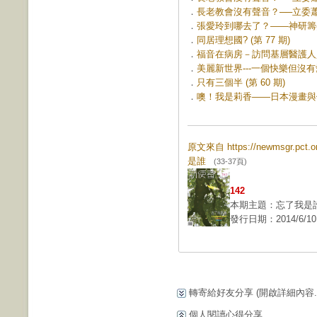
．
長老教會沒有聲音？──立委蕭美
．
張愛玲到哪去了？——神研籌委週
．
同居理想國? (第 77 期)
．
福音在病房－訪問基層醫護人員 (
．
美麗新世界---一個快樂但沒有愛的
．
只有三個半 (第 60 期)
．
噢！我是莉香——日本漫畫與偶像
原文來自 https://newmsgr.pct
是誰
(33-37頁)
142
本期主題：忘了我是
發行日期：2014/6/10
轉寄給好友分享
(開啟詳細內容...
個人閱讀心得分享