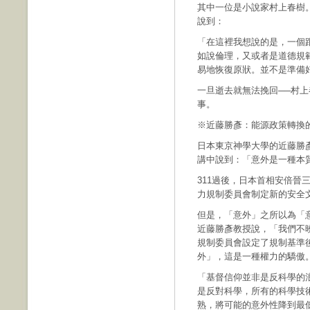
其中一位是小說家村上春樹
說到：
「在這裡我想說的是，一個
如說倫理，又或者是道德規
易地恢復原狀。並不是準備
一旦逝去就無法挽回──村
事。
※近藤勝彥：能源政策轉換
日本東京神學大學的近藤勝
講中說到：「意外是一種本
311過後，日本首相安倍晉
力規制委員會制定新的安全
但是，「意外」之所以為「
近藤勝彥教授說，「我們不
規制委員會設定了規制基準
外」，這是一種權力的驕傲
「基督信仰並非是反科學的
是反對科學，所有的科學技
熟，將可能的意外性降到最