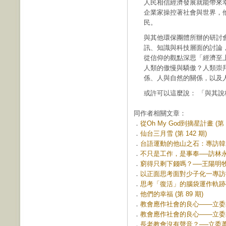
人民相信經濟發展就能帶來
企業家操控著社會與世界，
民。
與其他環保團體所辦的研討
訊、知識與科技層面的討論
從信仰的觀點深思「經濟至
人類的傲慢與驕傲？人類崇
係、人與自然的關係，以及
或許可以這麼說： 「與其
同作者相關文章：
．
從Oh My God到摘星計畫 (第 1
．
仙台三月雪 (第 142 期)
．
台語運動的他山之石：專訪韓麗絲
．
不只是工作，是事奉──訪林永頌律
．
窮得只剩下錢嗎？──王陽明牧師 
．
以正面思考面對少子化一專訪徐佳青
．
思考「復活」的腦袋運作軌跡—
．
他們的幸福 (第 89 期)
．
教會應作社會的良心——立委賴
．
教會應作社會的良心——立委賴
．
長老教會沒有聲音？──立委蕭美