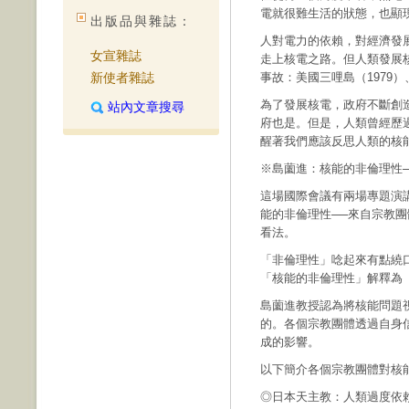
電就很難生活的狀態，也顯
出版品與雜誌：
人對電力的依賴，對經濟發
女宣雜誌
走上核電之路。但人類發展
新使者雜誌
事故：美國三哩島（1979）
為了發展核電，政府不斷創
站內文章搜尋
府也是。但是，人類曾經歷
醒著我們應該反思人類的核
※島薗進：核能的非倫理性
這場國際會議有兩場專題演
能的非倫理性──來自宗教
看法。
「非倫理性」唸起來有點繞
「核能的非倫理性」解釋為
島薗進教授認為將核能問題
的。各個宗教團體透過自身
成的影響。
以下簡介各個宗教團體對核
◎日本天主教：人類過度依