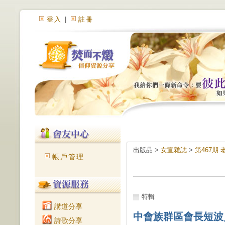
登入
|
註冊
出版品 >
女宣雜誌
>
第467期
帳戶管理
特輯
講道分享
中會族群區會長短波／
詩歌分享