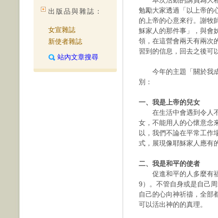
本次活動的講員為大稻
勉勵大家透過「以上帝的
出版品與雜誌：
的上帝的心意來行。謝牧
女宣雜誌
穌家人的那件事」，與會
領，在這營會兩天有兩次
新使者雜誌
習到的信息，回去之後可
站內文章搜尋
今年的主題「關於我成
別：
一、我是上帝的兒女
在生活中會遇到令人不
女，不能用人的心懷意念
以，我們不論在平常工作
式，展現像耶穌家人應有
二、我是和平的使者
促進和平的人多麼有福
9）。不管自身或是自己
自己的心向神祈禱，全部
可以活出神的的真理。