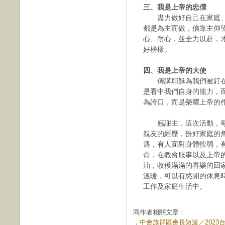
三、我是上帝的忠僕
盡力做好自己在家庭、
都是為主而做，信靠主仰
心、耐心，並全力以赴，
好榜樣。
四、我是上帝的大使
傳講耶穌為我們被釘在
是看中我們自身的能力，
為誇口，而是榮耀上帝的
感謝主，這次活動，每
親友的經歷，扮好家庭的
遇，有人面對身體軟弱，
命，在教會服事以及上帝
油，收穫滿滿的喜樂的回
溫暖，可以有悠閒的休息
工作及家庭生活中。
同作者相關文章：
．
中會族群區會長短波／2023台