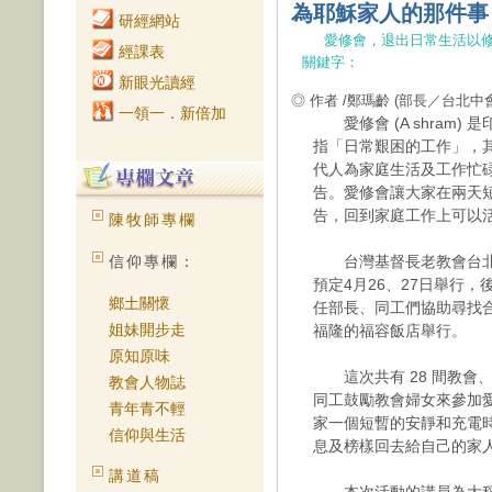
為耶穌家人的那件事
研經網站
愛修會，退出日常生活以
經課表
關鍵字：
新眼光讀經
◎ 作者 /鄭瑪齡
(部長／台北中
一領一．新倍加
愛修會 (A shram) 
指「日常艱困的工作」，
代人為家庭生活及工作忙
告。愛修會讓大家在兩天
告，回到家庭工作上可以
陳牧師專欄
信仰專欄：
台灣基督長老教會台北中會
預定4月26、27日舉行
鄉土關懷
任部長、同工們協助尋找合
姐妹開步走
福隆的福容飯店舉行。
原知原味
這次共有 28 間教會、
教會人物誌
同工鼓勵教會婦女來參加
青年青不輕
家一個短暫的安靜和充電
信仰與生活
息及榜樣回去給自己的家
講道稿