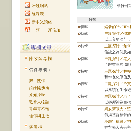
研經網站
發行日期：
經課表
分類
新眼光讀經
特輯
編者的話／直到
一領一．新倍加
特輯
主題探討／優雅
以上帝的法則，
特輯
主題探討／如何
信託之為何及如
陳牧師專欄
特輯
主題探討／老人
了解並掌握照顧
信仰專欄：
特輯
主題探討／翻轉
翻轉老化價值及
鄉土關懷
特輯
主題採討／欣賞
姐妹開步走
以累積的生命經
原知原味
特輯
主題探討／老了
教會人物誌
以榮耀神為目標
青年青不輕
特輯
婦女新眼光／堅
傳揚基督福音的
信仰與生活
特輯
小錢祈禱網／神
講道稿
神對每人皆有善