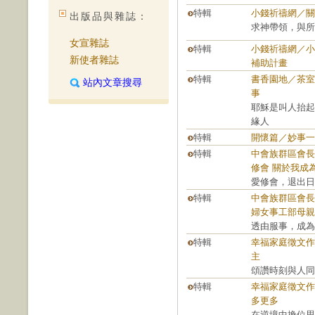
特輯
小錢祈禱網／關
出版品與雜誌：
求神帶領，與所
女宣雜誌
特輯
小錢祈禱網／小
新使者雜誌
補助計畫
特輯
書香園地／茶室
站內文章搜尋
事
耶穌是叫人抬起
緣人
特輯
開懷篇／妙事一
特輯
中會族群區會長
修會 關於我成
愛修會，退出日
特輯
中會族群區會長
婦女事工部母親
透由服事，成為
特輯
幸福家庭徵文作
主
頌讚時刻與人同
特輯
幸福家庭徵文作
多更多
在逆境中換位思