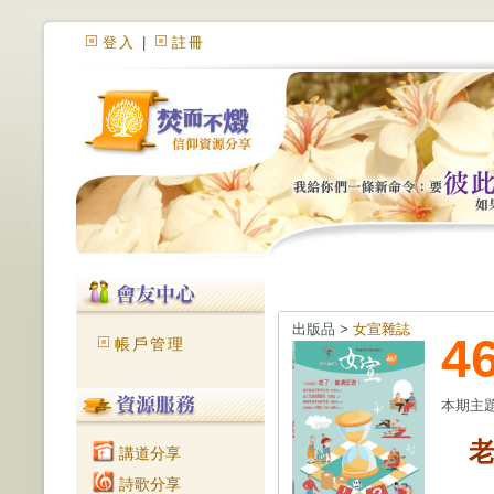
登入
|
註冊
出版品 >
女宣雜誌
4
帳戶管理
本期主
講道分享
詩歌分享