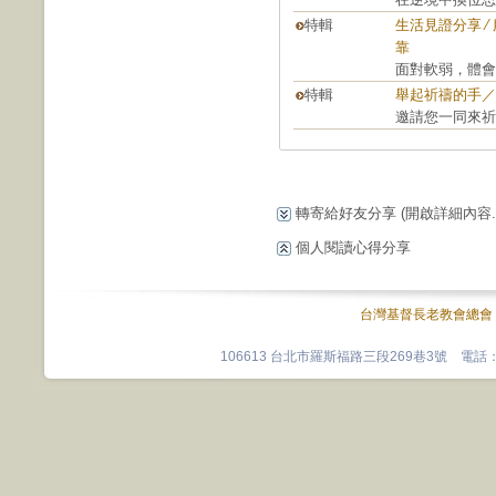
特輯
生活見證分享 
靠
面對軟弱，體會
特輯
舉起祈禱的手／
邀請您一同來祈
轉寄給好友分享
(開啟詳細內容...
個人閱讀心得分享
台灣基督長老教會總會
106613 台北市羅斯福路三段269巷3號 電話：0