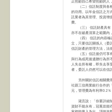
正照顧自己希望照顧的人
（二）信託制度與各種
的功用。以年金信託之方
託業者為其管理、投資增
費。
（三） 信託財產具有「
亦不在破產清算之範圍內
（四） 信託的內容極具
立，只要信託關係人（委
信託財產的管理方法，法
（五）信託後仍可享有
與行為或死後遺贈行為所
人失去所有權，即失去享
者，委託人仍然可以在信
另外關於信託相關費用
社跟三信商業銀行合作的「
元，管理費為年利率0.2
箴言說：「你要詳細知
資財不能永有，冠冕豈能存
家都能量入為出，謹慎規