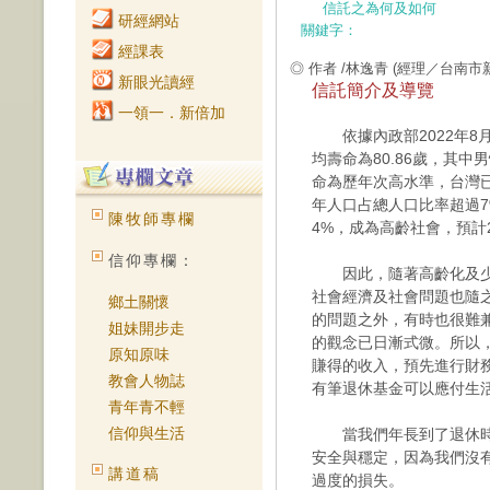
信託之為何及如何
研經網站
關鍵字：
經課表
◎ 作者 /林逸青
(經理／台南市
新眼光讀經
信託簡介及導覽
一領一．新倍加
依據內政部2022年8月
均壽命為80.86歲，其中男
命為歷年次高水準，台灣已
年人口占總人口比率超過7
陳牧師專欄
4%，成為高齡社會，預計
信仰專欄：
因此，隨著高齡化及少
社會經濟及社會問題也隨
鄉土關懷
的問題之外，有時也很難
姐妹開步走
的觀念已日漸式微。所以
原知原味
賺得的收入，預先進行財
教會人物誌
有筆退休基金可以應付生
青年青不輕
信仰與生活
當我們年長到了退休時
安全與穩定，因為我們沒
講道稿
過度的損失。