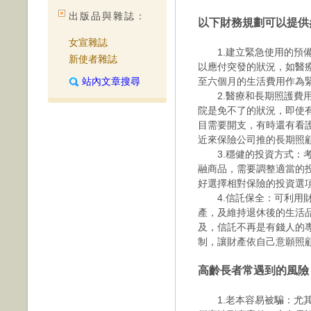
出版品與雜誌：
以下財務規劃可以提供
女宣雜誌
1.建立緊急使用的預備
新使者雜誌
以應付突發的狀況，如醫
站內文章搜尋
至六個月的生活費用作為
2.醫療和長期照護費用
院是免不了的狀況，即使
目需要開支，有時還有看
近來保險公司推的長期照
3.穩健的投資方式：考
融商品，需要調整適當的
好選擇相對保險的投資選
4.信託保全：可利用財
產，及維持退休後的生活
及，信託不再是有錢人的
制，讓財產依自己意願照
高齡長者常遇到的風險
1.老本容易被騙：尤其