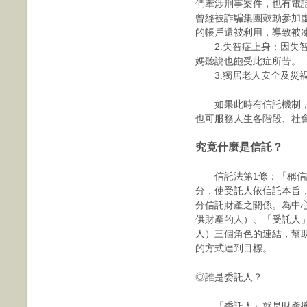
們牽涉刑事案件，也有電話
曾經被詐騙集團鼓動參加虛
的帳戶還被利用，導致被
2.失智症上身：因失智
媽聽說也飽受此症所苦。
3.獨居老人安全及災禍
如果此時有信託機制，
也可服務人生各階段、社
究竟什麼是信託？
信託法第1條：「稱信託
分，使受託人依信託本旨
分信託財產之關係。為中
供財產的人）、「受託人
人）三個角色的連結，幫
的方式達到目標。
◎誰是委託人？
「委託人」就是財產擁