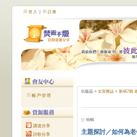
登入
|
註冊
出版品 >
女宣雜誌
>
第467期
帳戶管理
特輯
講道分享
主題探討／如何為老
詩歌分享