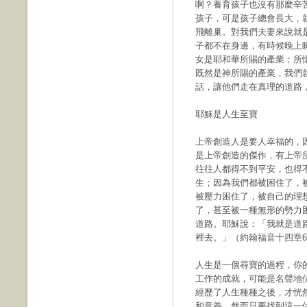
啊？養育孩子也沒有那麼辛
孩子，可是孩子總會長大，
飛離巢。對我們夫妻來說就
子都不在身邊，有時候晚上
女是耶和華所賜的產業；所
既然是神所賜的產業，我們
話，讓他們走在真理的道路
耶穌是人生至寶
上帝創造人是要人幸福的，
是上帝創造的傑作，有上帝
往往人都得不到平安，也得
生；因為我們都被困住了，
被壓力困住了，被自己的理
了，甚至被一種無形的勢力
道路。耶穌說：「我就是道
裡去。」（約翰福音十四章
人生是一個尋寶的過程，你
工作的成就，可能是名聲地
經歷了人生種種之後，才恍
和意義。然而只要找到這一