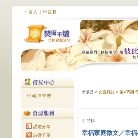
登入
|
註冊
出版品 >
女宣雜誌
>
第435期
帳戶管理
特輯
講道分享
幸福家庭徵文／幸福
詩歌分享