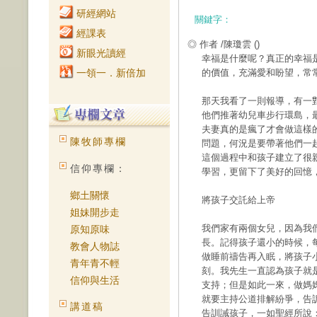
研經網站
關鍵字：
經課表
◎ 作者 /陳瓊雲
()
新眼光讀經
幸福是什麼呢？真正的幸福
一領一．新倍加
的價值，充滿愛和盼望，常
那天我看了一則報導，有一
他們推著幼兒車步行環島，最
夫妻真的是瘋了才會做這樣
陳牧師專欄
問題，何況是要帶著他們一
這個過程中和孩子建立了很
信仰專欄：
學習，更留下了美好的回憶
鄉土關懷
將孩子交託給上帝
姐妹開步走
我們家有兩個女兒，因為我
原知原味
長。記得孩子還小的時候，
教會人物誌
做睡前禱告再入眠，將孩子
青年青不輕
刻。我先生一直認為孩子就
信仰與生活
支持；但是如此一來，做媽
就要主持公道排解紛爭，告
講道稿
告訓誡孩子，一如聖經所說