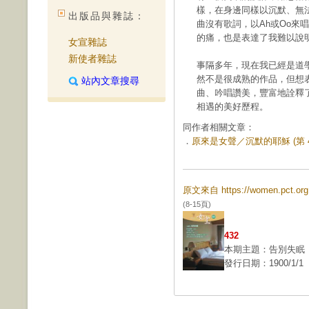
樣，在身邊同樣以沉默、無
出版品與雜誌：
曲沒有歌詞，以Ah或Oo來
的痛，也是表達了我難以說
女宣雜誌
新使者雜誌
事隔多年，現在我已經是道
然不是很成熟的作品，但想
站內文章搜尋
曲、吟唱讚美，豐富地詮釋
相遇的美好歷程。
同作者相關文章：
．
原來是女聲／沉默的耶穌 (第 43
原文來自 https://women.pct.
(8-15頁)
432
本期主題：告別失眠
發行日期：1900/1/1