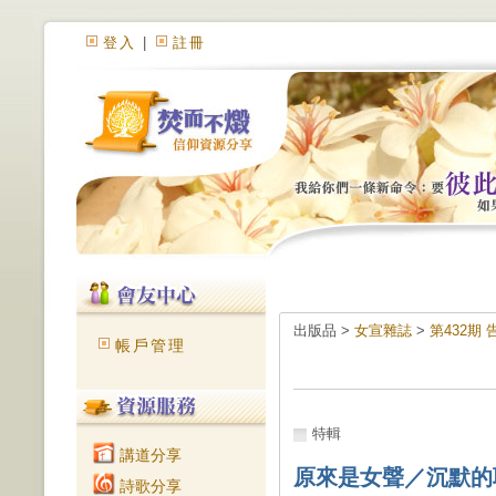
登入
|
註冊
出版品 >
女宣雜誌
>
第432期
帳戶管理
特輯
講道分享
原來是女聲／沉默的
詩歌分享