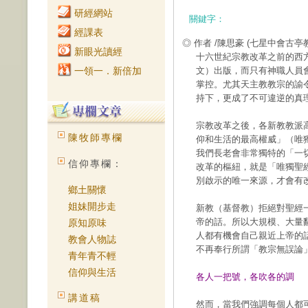
研經網站
關鍵字：
經課表
◎ 作者 /陳思豪
(七星中會古亭
新眼光讀經
十六世紀宗教改革之前的西
一領一．新倍加
文）出版，而只有神職人員
掌控。尤其天主教教宗的諭
持下，更成了不可違逆的真
宗教改革之後，各新教教派
陳牧師專欄
仰和生活的最高權威」（唯
我們長老會非常獨特的「一
信仰專欄：
改革的樞紐，就是「唯獨聖
別啟示的唯一來源，才會有
鄉土關懷
姐妹開步走
新教（基督教）拒絕對聖經
帝的話。所以大規模、大量
原知原味
人都有機會自己親近上帝的
教會人物誌
不再奉行所謂「教宗無誤論
青年青不輕
信仰與生活
各人一把號，各吹各的調
講道稿
然而，當我們強調每個人都