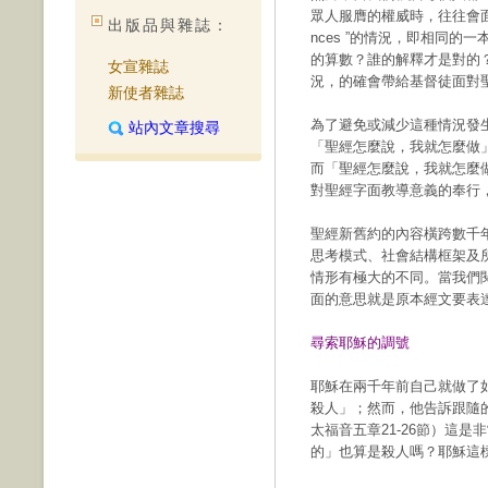
眾人服膺的權威時，往往會面臨 “One 
出版品與雜誌：
nces ”的情況，即相同
的算數？誰的解釋才是對的
女宣雜誌
況，的確會帶給基督徒面對
新使者雜誌
為了避免或減少這種情況發
站內文章搜尋
「聖經怎麼說，我就怎麼做
而「聖經怎麼說，我就怎麼
對聖經字面教導意義的奉行
聖經新舊約的內容橫跨數千
思考模式、社會結構框架及
情形有極大的不同。當我們
面的意思就是原本經文要表
尋索耶穌的調號
耶穌在兩千年前自己就做了
殺人」；然而，他告訴跟隨
太福音五章21-26節）這
的」也算是殺人嗎？耶穌這