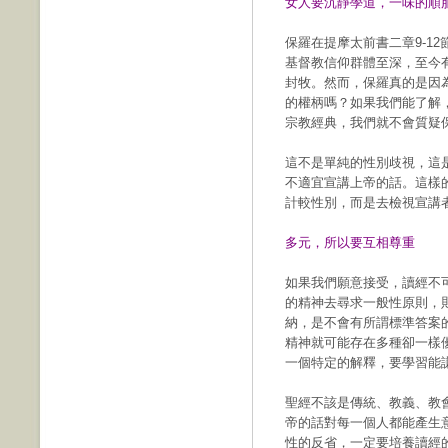
女人要沉靜學道，一味的順
保羅在提摩太前書二章9-1
基督教信仰群體至深，至今
封牧。然而，保羅真的是因
的權柄嗎？如果我們能了解
宗教經典，我們就不會質疑
這不是單純的性別歧視，這
不適宜宣講上帝的話。這樣
計較性別，而是去檢視宣講
多元，所以要互相尊重
如果我們願意接受，讀經不
的精神去尋求一般性原則，
納，是不會有所謂標準答案
精神就可能存在多種卻一樣
一個特定的解釋，要學習能
聖經不該是傳統、教義、教
帝的話對每一個人都能產生
性的反省，一定要培養讀經