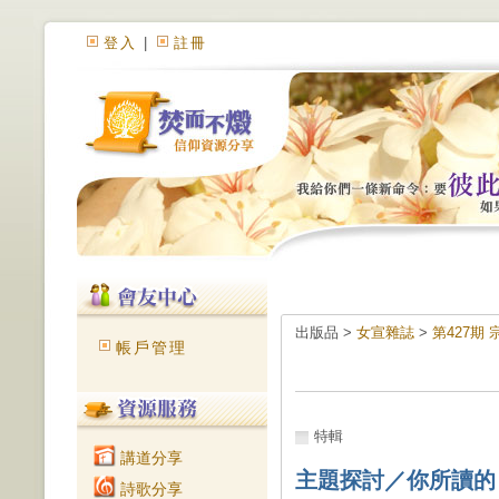
登入
|
註冊
出版品 >
女宣雜誌
>
第427期
帳戶管理
特輯
講道分享
主題探討／你所讀的
詩歌分享