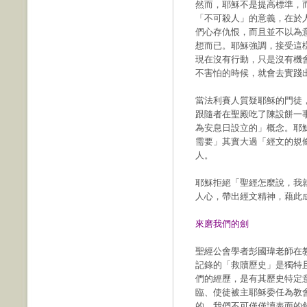
然而，耶穌不是提高標準，
「不可殺人」的意義，在於
們心存仇恨，而且並不以為
想而已。耶穌強調，接受這
現在沒有行動，只是沒有機
不害怕的時候，就會去實踐
當法利賽人質疑耶穌的門徒
跟隨者在聖殿吃了陳設餅一
為安息日設立的」概念。耶
需要」其實大過「經文的規
人。
耶穌拒絕「聖經怎麼說，我
人心，帶出經文精神，藉此
來磨我們的劍
聖經公會學者彭國瑋老師在
記錄的「救贖歷史」是獨特
們的經歷，是有其歷史特定
臨、使徒被主耶穌委任為教
的。我們不可僅僅讀表面的