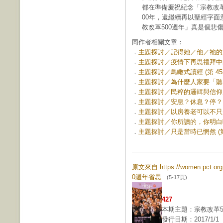
都在準備慶祝紀念「宗教改革
00年，還繼續再以聖經字
教改革500週年」真是個悲
同作者相關文章：
．
主題探討／記得她／他／祂的好 (
．
主題探討／疫情下再思禮拜中的講道
．
主題探討／鳥瞰式讀經 (第 452
．
主題探討／為什麼人家要「聽」你
．
主題探討／民粹的邏輯與信仰反思 
．
主題探討／安息？休息？停？ (第
．
主題探討／以房養老可以不只是養老
．
主題探討／你所讀的，你明白嗎？ 
．
主題探討／只是當時已惘然 (第 
原文來自 https://women.pct.o
0週年省思
(5-17頁)
427
本期主題：宗教改革5
發行日期：2017/1/1