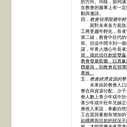
的方向。同樣，如何讓
在教會的服事上有一定
動與邀請。
四．
教會領導階層年輕
面對未來各方面急速
工將更趨年輕化，長者
第二線，教會中壯代的
班。但這中間卡到一個
謀，年青人擔心年長者
班，彼此信任創造雙贏
教會發展藍圖，以異象
體參與，則教會在領導
果效。
五．
教會經濟資源的整
未來由於教會人口結
整合與資源分配，少子
會人數上青少年或中壯
青少年或中壯年兄姊正
會收入來說，奉獻自然
工在質與量都有增加的
結構將與目前的狀況不
析，才能因應未來需求