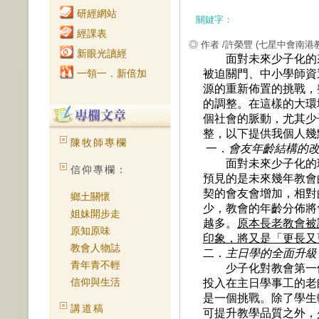
研經網站
關鍵字：
經課表
◎ 作者 /許榮豐
(七星中會南港
新眼光讀經
面對未來少子化的來
一領一．新倍加
被迫關門、中小學師資
源的重新佈置的挑戰，
的調整。在這樣的大環
個社會的脈動，尤其少
整，以下提供我個人幾
陳牧師專欄
一．
會友年齡結構的
面對未來少子化的
信仰專欄：
預見的是未來幾年教會
契的會友會增加，相對
鄉土關懷
少，教會的年齡分佈將
姐妹開步走
越多。
原本長老教會被
原知原味
印象，將又是「更長又
教會人物誌
二．
主日學的全面升級
青年青不輕
少子化對教會第一個
信仰與生活
投入在主日學事工的老
是一個挑戰。除了學生
講道稿
可提升教學品質之外，