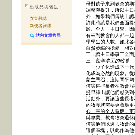
母對孩子來到教會的期
出版品與雜誌：
調整與提升
，所以主日
外，如果我們傳統上認
女宣雜誌
許此時
該是我們全面提
新使者雜誌
齡、全人」主日學
。因
站內文章搜尋
有來到教會的人都一起
學學生的人數。如此各
自然萎縮的擔憂，相對
工，讓主日學事工全面
三．
松年事工的牧養
少子化造成下一代人
化成為必然的現象。從
蒙主恩召，這期間平均
何讓這些長者在教會服
提早釋出讓他們感受到
活動外，要讓這些長者
的牧養就需要更寬廣更
心、靈的全人關懷，更
與專業。
教會牧會退休
何讓他們以過去牧會的
這個區塊，以此作為他