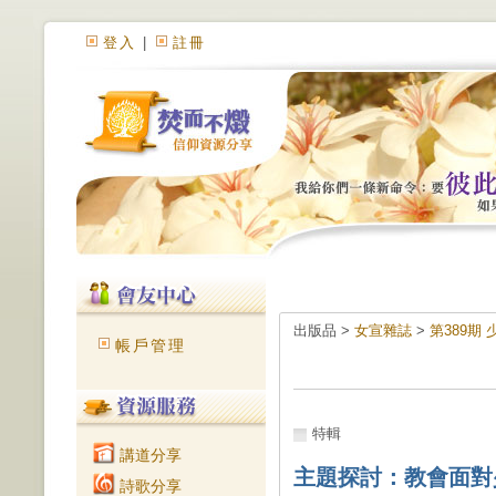
登入
|
註冊
出版品 >
女宣雜誌
>
第389期 
帳戶管理
特輯
講道分享
主題探討：教會面對
詩歌分享