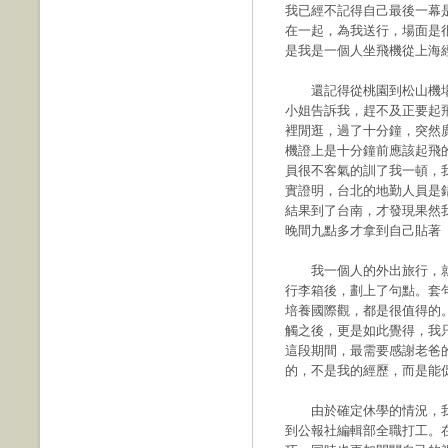
我已經不記得自己最後一幕
在一起，為我送行，場面是
是我是一個人坐飛機從上海
還記得從桃園到松山機場
小姐告訴我，趕不及正要起
裡閒逛，過了十分鐘，突然
機證上是十分鐘前應該起飛
員很不客氣的訓了我一頓，
實證明，台北的地勤人員是
結果到了台南，才發現果然
晚間九點多才拿到自己貼著
我一個人的外出旅行，就
行李箱後，劃上了句點。套
培養國際觀，都是很值得的
觸之後，更是如此覺得，我
這段期間，最需要感謝老爸
的，不是我的經歷，而是能
由於確定休學的情況，我
到公報社編輯部全職打工。