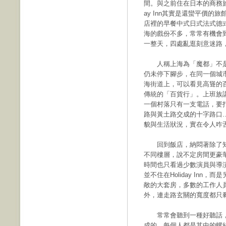
間。與之前住在日本的商務旅
ay Inn其實是還蠻平價
店裡的早餐中式日式法式德
海的戲份不多，常常有機會
一整天，四處亂逛刻意迷路，
人稱上海為「魔都」不是
仍未停下腳步，在同一個城
海街道上，可以看見高聳的
傳統的「百貨行」。上班族
一個村落只有一支電話，要
路與黃土路交成的十字路口
貌與生活狀況，實在令人咋
回到飯店，納悶著除了知
不同樓層，說不定房間更豪
時間也只看過少數演員與導
並不住在Holiday In
敞的大套房，多數的工作人
外，連走路玄關的寬度都只剩下H
常常會聽到一種好聽話，
成的，每個人都是其中的螺