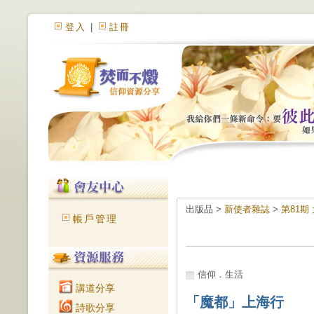
登入
|
註冊
出版品 >
新使者雜誌
>
第81期
帳戶管理
信仰．生活
講道分享
「魔都」上海行
詩歌分享