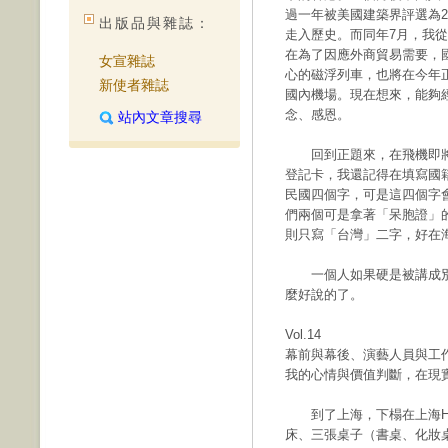
過一年被美國建築界評選為
出版品與雜誌：
走入歷史。而同年7月，我
在為了因應外商貿易需要，
女宣雜誌
心的磁浮列車，也將在今年
新使者雜誌
國內機場。現在想來，能夠
念、感恩。
站內文章搜尋
回到正題來，在飛機即將
登記卡，我還記得在填寫國
民國四個字，可是這四個字
們兩個可是拿著「呆胞證」
則只寫「台灣」二字，好在
一個人如果硬是被講成別
麼好說的了。
Vol.14
幕前與幕後、演藝人員與工
我的心情與價值判斷，在現
到了上海，下榻在上海Holi
床、三張桌子（書桌、化妝