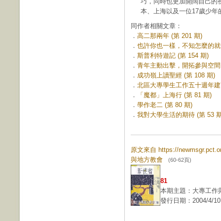
巧，同時也更加開闊自己的
本、上海以及一位17歲少年
同作者相關文章：
．
高二那兩年 (第 201 期)
．
也許你也一樣，不知怎麼的就變成
．
斯普利特遊記 (第 154 期)
．
青年主動出擊，開拓參與空間 (第
．
成功嶺上讀聖經 (第 108 期)
．
北區大專學生工作五十週年建言─
．
「魔都」上海行 (第 81 期)
．
學作老二 (第 80 期)
．
我對大學生活的期待 (第 53 期
原文來自 https://newmsgr.pc
與地方教會
(60-62頁)
81
本期主題：大專工作
發行日期：2004/4/10