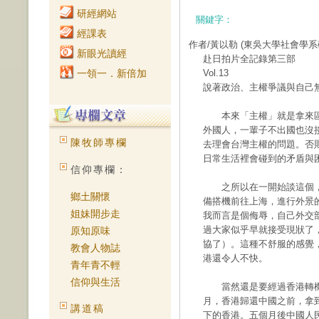
研經網站
關鍵字：
經課表
作者/黃以勒
(東吳大學社會學系
新眼光讀經
赴日拍片全記錄第三部
一領一．新倍加
Vol.13
說著政治、主權爭議與自己
本來「主權」就是拿來區
外國人，一輩子不出國也沒
陳牧師專欄
去理會台灣主權的問題。否
日常生活裡會碰到的矛盾與
信仰專欄：
之所以在一開始談這個，
鄉土關懷
備搭機前往上海，進行外景
姐妹開步走
我而言是個侮辱，自己外交
過大家似乎早就接受現狀了
原知原味
協了）。這種不舒服的感覺，
教會人物誌
港還令人不快。
青年青不輕
信仰與生活
當然還是要經過香港轉機到
月，香港歸還中國之前，拿
講道稿
下的香港。五個月後中國人