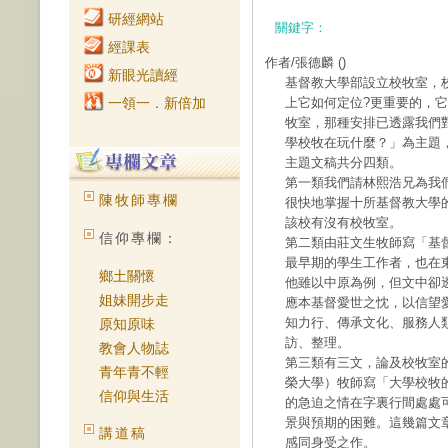
研經網站
關鍵字：
經課表
作者/張德麟
()
新眼光讀經
基督教大學部設立校牧室，
一領一．新倍加
上它如何定位?更重要的，
牧室，那種安排已透露我們
學校牧在玩什麼？」為主題
主題文稿共分四類。
第一類我們請林熙浩兄為我
陳牧師專欄
很快地掌握十所基督教大學
該校有沒有校牧室。
信仰專欄：
第二類由莊文生牧師寫「基
最早期的學生工作者，也在
鄉土關懷
他雖以中原為例，但文中卻
姐妹開步走
應本基督愛世之忱，以信望
知力行、傳承文化、服務人
原知原味
訪、整理。
教會人物誌
第三類有三文，論及校牧室
青年青不輕
榮大學）牧師寫「大學校牧
信仰與生活
的急迫之情在字裏行間處處
景與預期的困難。這幾篇文
講道稿
感同身受之作。