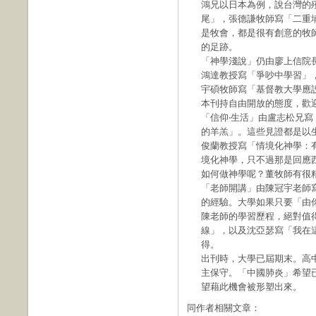
鴻兄以日本為例，說台灣的
尾」，張德謙牧師寫「二重
是牧會，都是很有創意的牧
的足跡。
「神學淺說」仍由廖上信院
鴻達教授寫「爭吵中學習」
宇碩牧師寫「基督教大學應
本刊持自由開放的態度，歡
「信仰‧生活」由盧志松兄
的羊羔」。這些見證都是以
俊蘭教授寫「情境化神學：
境化神學，只不過那是回應
如何做神學呢？董牧師有很
「老師開講」由陳冠宇老師
的經驗。大學如果只要「由
陳老師的學習歷程，絕對值
線」，以及沈亞瑟寫「我在
得。
出刊時，大學已屆期末。高
主保守。「中國肺炎」希望
望藉此機會被形塑出來。
同作者相關文章：