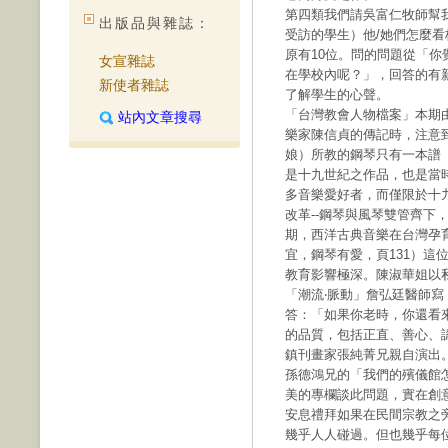
第四類我們請吳富仁牧師幫
出版品與雜誌：
受訪的學生）他/她們怎麼看
原有10位。問的問題從「
女宣雜誌
在學校內呢？」，回答的有
新使者雜誌
了解學生的心聲。
「台灣教會人物檔案」本期
站內文章搜尋
樂家陳信貞的傳記時，注意
娘）所教的鋼琴只有一本譜〝The
是十九世紀之作品，也是當
多音樂愛好者，而僅限於十
改革--鋼琴與風琴雙管齊下
期，西洋古典音樂在台灣孕
宜，鋼琴有愛，頁131）這
教育影響極深。陳淑華姐以
「潮流‧脈動」詹弘廷醫師
答：「如果你老時，你還看
的品質，包括正直、善心、
鎮刊畫家張純菁兄親自演出
孫德鴻兄的「我們的殯儀館
美的專欄談此問題，實在創
安息禮拜如果在民間宗教之
幾乎人人碰過。但也幾乎每