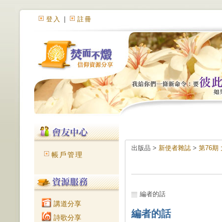
登入
|
註冊
出版品 >
新使者雜誌
>
第76期
帳戶管理
編者的話
講道分享
編者的話
詩歌分享