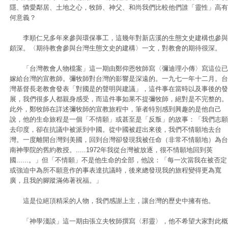
隱、憐愛鄰居、土地之心，牧師、神父、和尚我們比較他們誰「靈性」高有
何意義？
李順仁兄多年來參與環保事工，這幾年對新店溪的生態文史建構也參與
頗深。〈期待教會參與台灣生態文史的建構〉一文，對教會的期待很深。
「台灣教會人物檔案」這一期由鄭仰恩牧師寫〈彌迪理小傳〉寫這位已
嫁給台灣的宣教師。彌牧師對台灣的影響是深遠的。一九七一年十二月。台
灣基督長老教會發表「對國是的聲明與建議」，這件事在當時以及事後的發
展，我們很多人都親身感受，而這件事如果不提彌牧師，絕對是不完整的。
此外，鄭牧師在詳述彌牧師的宣教旅程中，筆者特別感到興趣的是他自己
說，他的生命旅程是一個「不情願」或甚至是「反叛」的故事：「我們志願
去印度，卻在抗議中被派到中國。從中國被趕出來後，我們不情願地去台
灣。一度離開台灣到美國，回到台灣卻發現我被任命（非常不情願地）為台
南神學院的舊約教授。.....1972年我從台灣被放逐，很不情願地回到英
國......。」但「不情願」不是他生命的全部，他說：「每一次當我在被否定
或強迫中為所不願意作的事表達抗議時，後來總發現我的旅程變得更為寬
廣，且我的腳蹤滿佈著祝福。」
這是位絕頂精采的人物，我們感謝上主，讓台灣的歷史中擁有他。
「神學淺談」這一期由張立夫牧師撰寫〈邪靈〉，他不希望大家對此概