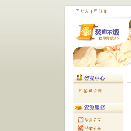
登入
|
註冊
帳戶管理
講道分享
詩歌分享