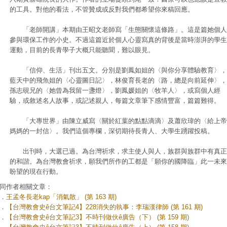
的工具。對他的看法，不管贊成或反對我們都希望你來稿回應。
「老師開講」本期由王昭文老師寫「生態關懷這條路」。這是篇她個人
參與環保工作的小史。不過這篇近於個人心靈寫真的背後是當時澎湃的學生
運動，目前的長青學子大概只能聽聞，難以眼見。
「信仰、生活」刊出五文。分別是劉鳳如姐的〈與你分享體驗教育〉，
藍天中的飛魚姐的〈心靈圖日記〉，林俊育長老的〈路，總是向前延伸〉，
孫志硯兄的〈她曾為我留一盞燈〉，劉鳳媛姐的〈牧羊人〉，或寫個人經
驗，或敘述名人故事，或記述親人，每篇文章筆下感情豐富，篇篇難得。
「大專世界」由陳立威寫〈關於紅葉的點點滴滴〉及蕭欣瑋的〈給上帝
媽媽的一封信〉。我們這個專欄，深切期待長青人、大學生踴躍投稿。
出刊時，大選已過。為台灣祈求，求主使人與人，族群與族群中有真正
的和諧。為台灣教會祈求，願我們所作的工都是「願你的國降臨」此一未來
盼望的現在行動。
同作者相關文章：
．
王孟冬長老kap「消氣散」 (第 163 期)
．
【台灣教會史ê台文筆記4】228消失的執事：李瑞漢律師 (第 161 期)
．
【台灣教會史ê台文筆記3】不時刊做伙ê廣告（下） (第 159 期)