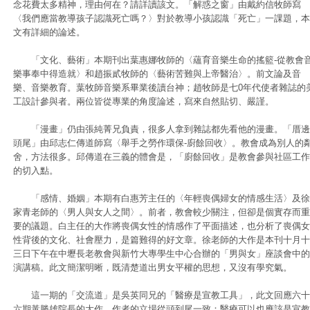
念花費太多精神，理由何在？請詳讀該文。「解惑之窗」由戴約信牧師寫
〈我們應當教導孩子認識死亡嗎？〉對於教導小孩認識「死亡」一課題，本
文有詳細的論述。
「文化、藝術」本期刊出葉惠娜牧師的〈蘊育音樂生命的搖籃-從教會
樂事奉中得造就〉和趙振貳牧師的〈藝術苦難與上帝醫治〉。前文論及音
樂、音樂教育。葉牧師音樂系畢業後讀台神；趙牧師是七0年代使者雜誌的
工設計參與者。兩位皆從專業的角度論述，寫來自然貼切、嚴謹。
「漫畫」仍由張純菁兄負責，很多人拿到雜誌都先看他的漫畫。「厝邊
頭尾」由邱志仁傳道師寫〈舉手之勞作環保-廚餘回收〉。教會成為別人的
舍，方法很多。邱傳道在三義的體會是，「廚餘回收」是教會參與社區工作
的切入點。
「感情、婚姻」本期有白惠芳主任的〈年輕喪偶婦女的情感生活〉及徐
家青老師的〈男人與女人之間〉。前者，教會較少關注，但卻是個實存而重
要的議題。白主任的大作將喪偶女性的情感作了平面描述，也分析了喪偶女
性背後的文化、社會壓力，是篇難得的好文章。徐老師的大作是本刊十月十
三日下午在中壢長老教會與新竹大專學生中心合辦的「男與女」座談會中的
演講稿。此文簡潔明晰，既清楚道出男女平權的思想，又沒有學究氣。
這一期的「交流道」是吳英同兄的「醫療是宣教工具」，此文回應六十
六期黃勝雄院長的大作。作者的立場從頭到尾一致：醫療可以也應該是宣教