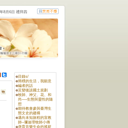
6年8月6日 禮拜四
目錄s/
簡樸的生活，我願意
編者的話
災變後談國土規劃
牧師、神父、花、和
尚──生態與靈性的隨
想
期待教會參與臺灣生
態文史的建構
邁向未知旅程的宣教
師--彌迪理牧師小傳
孕育音樂生命的搖籃