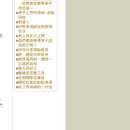
－從教會音樂事奉中
得造就－
舉手之勞作環保--廚餘
回收
邪靈 s
年輕喪偶婦女的情感
生活
態
男人與女人之間
我們應當教導孩子認
識死亡嗎？
與你分享體驗教育
路，總是向前延伸
她曾為我留一盞燈—
記我的祖母
盤石與砂土
醫療是宣教工具
生態關懷這條路
關於紅葉的點點滴滴
給上帝媽媽的一封信
區
們