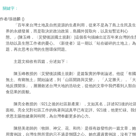
關鍵字：
作者/張德麟
()
「百年來台灣土地及自然資源的生產利用，從來不是為了島上生民及生
界的永續發展，而是取決於政治政策，島國外貿取向，以及短暫近利心
態。」(陳玉峰，〈災變後談國土規劃〉)這個長句描繪出近百年來台灣的生
浩劫以及生態工作者的憂心。《新使者》這一期以「站在破碎的土地上」為
題，再次思考台灣的生態環保問題。
主題文稿收有四篇，分述如下：
陳玉峰教授的〈災變後談國土規劃〉是篇紮實的學術論述。他從「有國
無土、有鄉無土」開始論述，到「山區開路與災變」，「人定勝天」，「大
地反撲開張」，層層敘述台灣大地的浩劫史，從他的文章中我們看到人類自
食惡果的面貌。
陳亮全教授的〈921之後的社區新產業〉，文如其名，詳述921後的社
面相。亮全兄對社區工作的執著與認真早已有定評。921後，他更忙碌。我
求恩主賜他健康與時間，為台灣奉獻更多的心力。
陳慈美老師的〈牧師、神父、花、和尚〉是很有啟發性的一篇文章，她
用實例說，台灣生態所需的只不過是惻隱之心。她也通過實例說，沒有了惻