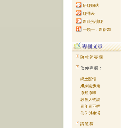
研經網站
經課表
新眼光讀經
一領一．新倍加
陳牧師專欄
信仰專欄：
鄉土關懷
姐妹開步走
原知原味
教會人物誌
青年青不輕
信仰與生活
講道稿