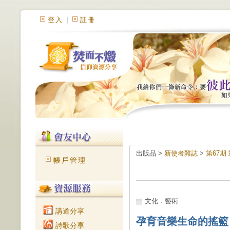
登入
|
註冊
出版品 >
新使者雜誌
>
第67期
帳戶管理
文化．藝術
講道分享
孕育音樂生命的搖籃
詩歌分享