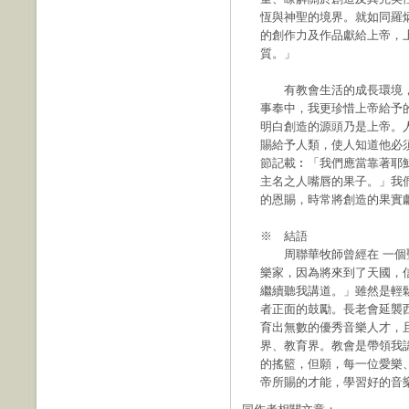
恆與神聖的境界。就如同羅
的創作力及作品獻給上帝，
質。」
有教會生活的成長環境，
事奉中，我更珍惜上帝給予
明白創造的源頭乃是上帝。
賜給予人類，使人知道他必須
節記載︰「我們應當靠著耶
主名之人嘴唇的果子。」我
的恩賜，時常將創造的果實
※ 結語
周聯華牧師曾經在 一個聖
樂家，因為將來到了天國，
繼續聽我講道。」雖然是輕
者正面的鼓勵。長老會延襲
育出無數的優秀音樂人才，
界、教育界。教會是帶領我
的搖籃，但願，每一位愛樂
帝所賜的才能，學習好的音