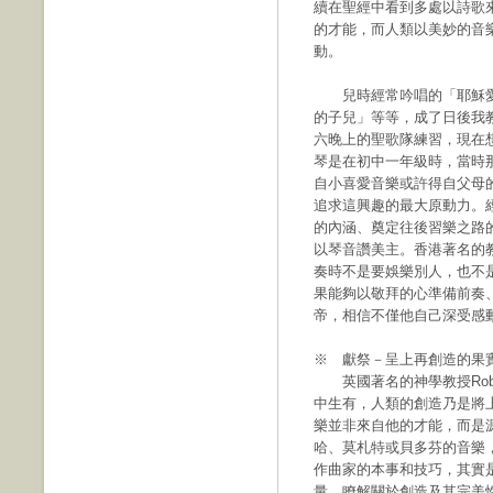
續在聖經中看到多處以詩歌
的才能，而人類以美妙的音
動。
兒時經常吟唱的「耶穌愛
的子兒」等等，成了日後我
六晚上的聖歌隊練習，現在
琴是在初中一年級時，當時
自小喜愛音樂或許得自父母
追求這興趣的最大原動力。
的內涵、奠定往後習樂之路
以琴音讚美主。香港著名的
奏時不是要娛樂別人，也不
果能夠以敬拜的心準備前奏
帝，相信不僅他自己深受感
※ 獻祭－呈上再創造的果
英國著名的神學教授Robin
中生有，人類的創造乃是將
樂並非來自他的才能，而是
哈、莫札特或貝多芬的音樂
作曲家的本事和技巧，其實
量、瞭解關於創造及其完美