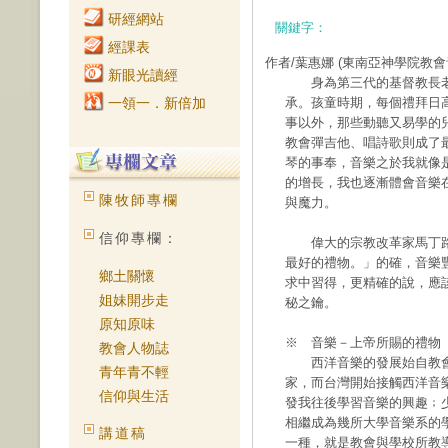
研經網站
關鍵字：
經課表
作者/葉惠娜
(東南亞神學院教會
新眼光讀經
身為第三代的基督教長老
一領一．新倍加
承。孩童時期，每個禮拜日
事以外，那些動聽又易學的
教會彈吉他、唱詩歌則成了
琴的事奉，音樂之於我就像
的增長，我也逐漸體會音樂
陳牧師專欄
與魔力。
信仰專欄：
偉大的宗教改革家馬丁路
最好的禮物。」的確，音樂
鄉土關懷
求中習得，更精確的說，應
姐妹開步走
秘之鑰。
原知原味
※ 音樂－上帝所賜的禮物
教會人物誌
西洋音樂的發展始自教會
青年青不輕
家，而台灣開始接觸西洋音
信仰與生活
發我往後學習音樂的興趣﹔
相繼成為幾所大學音樂系的
講道稿
一種，就是教會與學校所教