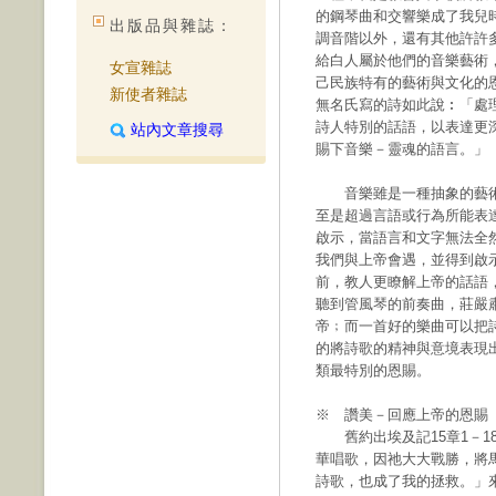
的鋼琴曲和交響樂成了我兒
出版品與雜誌：
調音階以外，還有其他許許
給白人屬於他們的音樂藝術
女宣雜誌
己民族特有的藝術與文化的
新使者雜誌
無名氏寫的詩如此說︰「處
詩人特別的話語，以表達更
站內文章搜尋
賜下音樂－靈魂的語言。」
音樂雖是一種抽象的藝術
至是超過言語或行為所能表
啟示，當語言和文字無法全
我們與上帝會遇，並得到啟
前，教人更瞭解上帝的話語
聽到管風琴的前奏曲，莊嚴
帝﹔而一首好的樂曲可以把
的將詩歌的精神與意境表現
類最特別的恩賜。
※ 讚美－回應上帝的恩賜
舊約出埃及記15章1－1
華唱歌，因祂大大戰勝，將
詩歌，也成了我的拯救。」