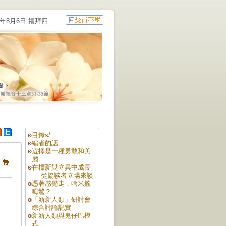
6年8月6日 禮拜四
目錄s/
編者的話
選擇是一種勇敢和美
麗
在標新與立異中成長
──從協談者立場來談
憑著感覺走，啥米攏
呣驚？
「新新人類」研討會
綜合討論記實
新新人類與鬼仔巴模
式