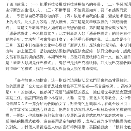
了四項建議：（一）把重科技發展成科技使用技巧的專長，（二）學習所謂
由浮而定的生活方式，（三）不斷學習，不論意願如何，要「有感覺而意
志」，學習做自己不喜歡做的事，（四）以追求自我的快樂，變成追求靈性
上的成長。此文多方設喻，深入淺出。第三篇是黃翠瑛教授的「讓感情善
終」。這篇文章教導年輕人如何處理失戀的情緒。第四篇是盧俊義牧師的
「憑著感覺走，舍米攏母驚？」此文對新新人類「憑著感覺走」的特色有生
動的分析，文末對「教會能做什麼？」有語重心長的建議。以上四文是今年
三月十五日本刊在臺南文化中心舉辦「新新人類」座談會的演講稿。本期刊
出時，加上第五篇，是執編沈紡緞牧師的座談會記錄，該日沒參加者，讀此
文當有親臨其境的感覺。本期刊出時，另邀莊嘉慶牧師在寫一文。他的題目
是「新新人類與鬼仔巴模式」。鬼仔巴是指巴克禮牧師。莊文從巴克禮牧師
對待學生的模式，找到一個成人與新新人類的溝通模式。
「臺灣教會人物檔案」這一期我們請周恬弘兄寫門諾會的高甘霖牧師。
他的題目是「全方位的福音及社會服務事工開拓者──高甘霖牧師」。高牧
是ＣＣＦ的創辦人，他參與了花蓮門諾醫院的設立，擔任過世界展望會亞洲
區副主任。創設門諾會臺中林森路、大雅、南屯，臺北大同等教會。文中曾
引臺灣ＣＣＦ一篇介紹高牧師的文字，對臺灣的意義非凡，在此全段照引：
「高甘霖牧師以其熱心與遠見，把光音育幼院辦理為一所極為優良的模範機
構。一開始，他就採用兼顧兒童身心發展以及家庭式氣氛的家庭式教養，一
反傳統的機構式教養。這在臺灣是空前的創舉，成為日後許多育幼機構仿效
的對象。」我個人常從這些人物的言行得到激勵，英國俗諺說：「模範比教