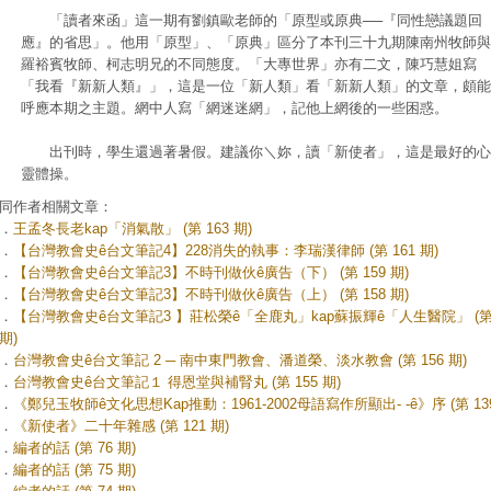
「讀者來函」這一期有劉鎮歐老師的「原型或原典──『同性戀議題回
應』的省思」。他用「原型」、「原典」區分了本刊三十九期陳南州牧師與
羅裕賓牧師、柯志明兄的不同態度。「大專世界」亦有二文，陳巧慧姐寫
「我看『新新人類』」，這是一位「新人類」看「新新人類」的文章，頗能
呼應本期之主題。網中人寫「網迷迷網」，記他上網後的一些困惑。
出刊時，學生還過著暑假。建議你＼妳，讀「新使者」，這是最好的心
靈體操。
同作者相關文章：
．
王孟冬長老kap「消氣散」 (第 163 期)
．
【台灣教會史ê台文筆記4】228消失的執事：李瑞漢律師 (第 161 期)
．
【台灣教會史ê台文筆記3】不時刊做伙ê廣告（下） (第 159 期)
．
【台灣教會史ê台文筆記3】不時刊做伙ê廣告（上） (第 158 期)
．
【台灣教會史ê台文筆記3 】莊松榮ê「全鹿丸」kap蘇振輝ê「人生醫院」 (第 
期)
．
台灣教會史ê台文筆記 2 ─ 南中東門教會、潘道榮、淡水教會 (第 156 期)
．
台灣教會史ê台文筆記１ 得恩堂與補腎丸 (第 155 期)
．
《鄭兒玉牧師ê文化思想Kap推動：1961-2002母語寫作所顯出- -ê》序 (第 139
．
《新使者》二十年雜感 (第 121 期)
．
編者的話 (第 76 期)
．
編者的話 (第 75 期)