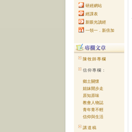
研經網站
經課表
新眼光讀經
一領一．新倍加
陳牧師專欄
信仰專欄：
鄉土關懷
姐妹開步走
原知原味
教會人物誌
青年青不輕
信仰與生活
講道稿