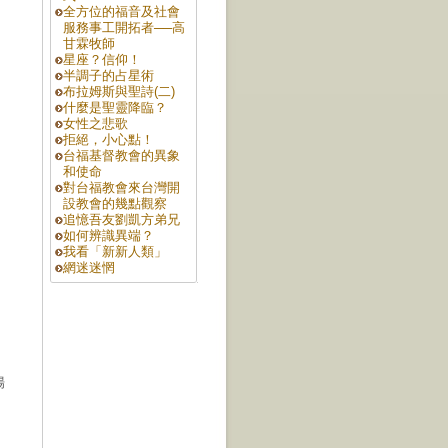
全方位的福音及社會
服務事工開拓者──高
甘霖牧師
星座？信仰！
半調子的占星術
布拉姆斯與聖詩(二)
什麼是聖靈降臨？
女性之悲歌
拒絕，小心點！
台福基督教會的異象
和使命
對台福教會來台灣開
設教會的幾點觀察
追憶吾友劉凱方弟兄
如何辨識異端？
我看「新新人類」
網迷迷惘
場