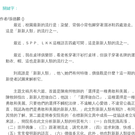
關鍵字：
作者/張德麟
()
最近，校園最新的流行是：染髮、背個小背包腳穿著溜冰鞋四處遊走。
這是「新新人類」的流行之一。
最近，ＳＰＰ、ＬＫＫ這種語言四處可聞，這是新新人類的流之一。
最近，我在桌球俱樂部，看老爸穿著汗衫打桌球，但孩子穿著名牌的運
動衣、帽。這也是新新人類的流行之一。
到底誰是「新新人類」，他＼她們有何特徵，價值觀是什麼？這一期的
新使者試圖來解析它。
主題文稿共有六篇。首篇是陳南州牧師的「選擇是一種勇敢和美麗」，
陳牧師指出，新新人想做自己，他說：「『選擇做自己』，這種選擇是一種
勇敢和美麗。只要他們的選擇不觸犯法律，不遠離人心愛德，不違背公義正
直，我認為他們是勇敢和美麗的新新人類。」此文對新新人類有期許，有同
其情的了解。第二篇是簡春安院長的「在標新與立異中成長──從協談者立
來談」。簡院長在此文分析新新人類的特質有六：（一）自我意識高漲，
（二）崇拜偶像，（三）跟著潮流走，講究名牌，（四）追求刺激、快感，
（五）常常發明新的語言，（六）價值多元化。此外，他也對新新人類提供