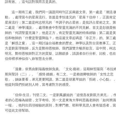
訓有效。」這句話對我而言是真的。
這一期有三處，我們同一議題同時刊正反兩篇文章。第一處是「潮流‧
動」，處理當今的星座流行。首篇是李怡達兄的「星座？信仰！」正面肯定
星座流行；第二篇是柯志明兄的「半調子的占星術」是批評占星術之文。第
二處是「神學淺說」，處理教會中對聖靈充滿的不同見解。首文是彭德貴牧
師的「何謂聖靈充滿？」他是正方，肯定聖靈充滿的特殊經驗；第二篇是黃
伯和牧師的「什麼是聖靈降臨？」他這篇文章起碼是「非正方」的。第三處
是「解惑之窗」，這一期討論台福教會的歷史、神學以及對台宣教事工。正
方是劉富理牧師，反方是鄭仰恩牧師。我們讓雙方暢所欲言。這中間，柯志
明兄、鄭仰恩牧師對正方的質疑、詰難頗多，請讀者自行分析、比較，也在
信仰裡求神似你＼妳智慧去分辨。
「漫畫」依舊由劉瑞義牧師負責。「文化‧藝術」這期林皙陽寫「布拉
斯與聖詩（二）」。「感情‧婚姻」有二文。一是賴德卿牧師的「女性之悲
歌」，姊妹要看，弟兄更要閱讀。第二篇是胡素琴姐的「拒絕，小心點」，
他提到我們拒絕別人時，當考慮對方的感受。
「信仰‧生活」刊登二文。一是劉鳳媛姐的「追憶吾友劉凱方弟兄」，
者的心思極為細密，文字奇特。另一文是東海大學柯思義老師的「如何辨識
一端」，他列出四項檢驗的原則，對摩門教、耶和華見證人會有疑惑者，當
可從此文得幫助。