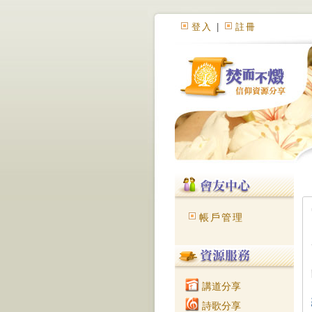
登入
|
註冊
帳戶管理
講道分享
詩歌分享