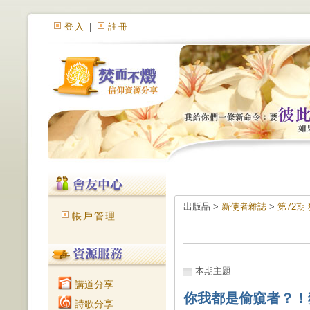
登入
|
註冊
出版品 >
新使者雜誌
>
第72期
帳戶管理
本期主題
講道分享
你我都是偷窺者？！
詩歌分享