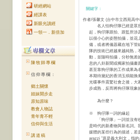
研經網站
關鍵字：
經課表
作者/張馨文
(台中市立西苑高中
新眼光讀經
名人怕狗仔隊已經是眾所
一領一．新倍加
起，狗仔隊跟拍、跟監所涉
以很小心的姿態拍攝，並花
備，或者將儀器藏在地下管
隊的技術已經越來越純熟，
動，並隨時拍攝，分秒無差
陳牧師專欄
息的八卦新聞或獨家拍攝畫
甚至靠狗仔隊的工作成果為
信仰專欄：
本期待黛妃的香消玉殞能換
光碟事件震驚社會之後，大
鄉土關懷
步成熟，反而將狗仔隊現象
姐妹開步走
為什麼？
原知原味
教會人物誌
※ 狗仔隊一詞的緣起
青年青不輕
「狗仔隊」一詞並沒有收
信仰與生活
是時代的新產物與新名詞。
媒體的某些行為的描述，若是深究狗
講道稿
arazzi ”原是義大利文