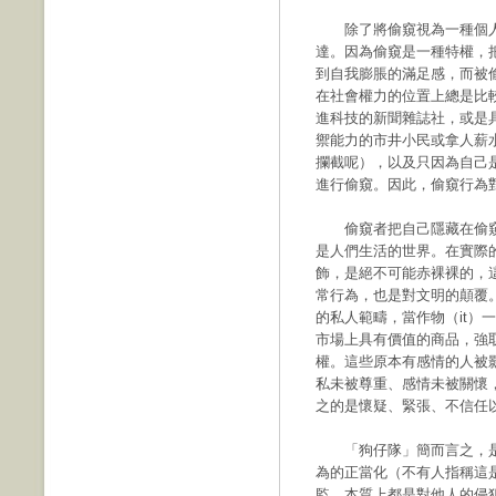
除了將偷窺視為一種個人
達。因為偷窺是一種特權，
到自我膨脹的滿足感，而被
在社會權力的位置上總是比
進科技的新聞雜誌社，或是
禦能力的市井小民或拿人薪
攔截呢），以及只因為自己
進行偷窺。因此，偷窺行為
偷窺者把自己隱藏在偷窺
是人們生活的世界。在實際
飾，是絕不可能赤裸裸的，
常行為，也是對文明的顛覆
的私人範疇，當作物（it）
市場上具有價值的商品，強
權。這些原本有感情的人被
私未被尊重、感情未被關懷
之的是懷疑、緊張、不信任
「狗仔隊」簡而言之，是
為的正當化（不有人指稱這
監，本質上都是對他人的侵