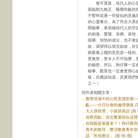
無可置疑，現代人的心靈
面臨朝九晚五、睡覺吃飯的
不暫時追逐一些疑似的意義
的心靈養分。為了符合大眾
聞秘事，來填補現代人的空
的刺激、驚嘆、哀憐、喜悅
咀嚼、領悟的成分，也不會
故，渴望得以填充如故，於
跟吸毒上癮的意思是一樣的
更無形，更令人不可知覺，
的秘密。所以，狗仔隊一定
秘事、觀眾也一定會更用心
樣，你應該知道，其實我們
之一！
同作者相關文章：
．
教學現場中的公民意識型塑——教
．
亂——今日社會的倫理價值 (第 
．
大人拼經濟，小孩拼英語 (第 8
．
深夜四點：你怎麼還掛在這裡？ (
．
你我都是偷窺者？！狗仔隊與偷窺
．
青年的敬拜：磐頂教會青年崇拜 (
．
談「民俗療法」 (第 66 期)