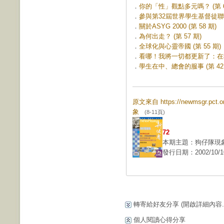
．
你的「性」觀點多元嗎？ (第 6
．
參與第32屆世界學生基督徒聯盟總
．
關於ASYG 2000 (第 58 期)
．
為何出走？ (第 57 期)
．
全球化與心靈帝國 (第 55 期)
．
看哪！我將一切都更新了：在我們
．
學生在中、總會的服事 (第 42 
原文來自 https://newmsgr.pc
象
(8-11頁)
72
本期主題：狗仔隊現
發行日期：2002/10/1
轉寄給好友分享
(開啟詳細內容...
個人閱讀心得分享