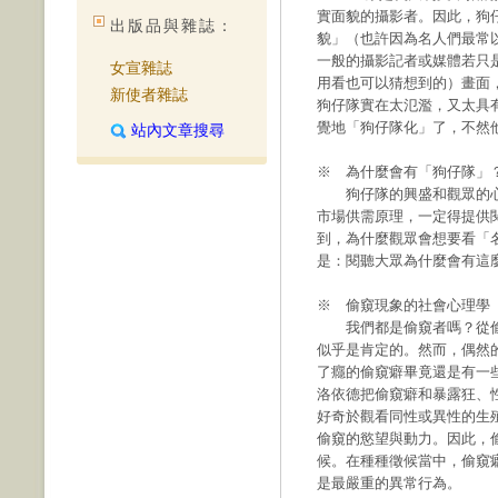
實面貌的攝影者。因此，狗
出版品與雜誌：
貌」（也許因為名人們最常
一般的攝影記者或媒體若只
女宣雜誌
用看也可以猜想到的）畫面
新使者雜誌
狗仔隊實在太氾濫，又太具
覺地「狗仔隊化」了，不然
站內文章搜尋
※ 為什麼會有「狗仔隊」
狗仔隊的興盛和觀眾的心
市場供需原理，一定得提供
到，為什麼觀眾會想要看「
是：閱聽大眾為什麼會有這
※ 偷窺現象的社會心理學
我們都是偷窺者嗎？從偷
似乎是肯定的。然而，偶然
了癮的偷窺癖畢竟還是有一
洛依德把偷窺癖和暴露狂、
好奇於觀看同性或異性的生
偷窺的慾望與動力。因此，偷窺是一
候。在種種徵候當中，偷窺
是最嚴重的異常行為。