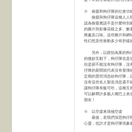
※ 偷窺和狗仔隊的社會功
偷窺與狗仔隊這種人人聞
認為偷窺應該不是什麼特別
的圖片與影像花樣之多、數
興趣及口味。這些圖片和網
性幻想及性衝動多少有舒緩
另外，以跟拍為業的狗仔
的微妙互動下，狗仔隊也是
但是卻不能沒有狗仔隊，沒
仔隊的新聞就代表沒有發揮
定期的賣些消息給狗仔隊，
沒有這些名人製造消息還不
讓狗仔隊有飯可吃，這種互
可以解釋許多藝人嘴巴上表
朋友！
※ 以空虛來填補空虛
最後，若我們深思狗仔隊
心靈，也許才是狗仔隊現象