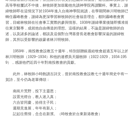
高等學校屢試不中後，林牧師更加鼓勵他先讀神學院再讀醫科。事實上，謝
緯牧師即在這情況下於1934年進入台南神學院就讀，在學期間林川明牧師
轉任霧峰教會，謝緯為更深學習林牧師的社會福音理念，都到霧峰教會實
習，目睹林牧師在社會事工實際的參與情形。1938年謝緯畢業後隨即獲准
往東京醫專，成就他自由傳道的理想。這樣的結果，不論是謝緯牧師的自
述，以及諸多的論述，都談及這個對台灣基督長老教會影響深遠的謝緯牧
師，其所以受影響的啟蒙者林川明牧師。
1959年，南投教會設教五十週年，特別頒贈銀盾給牧會超過五年以上
林川明牧師（1929~1934）和他的連襟吳天賜牧師（1922-1929，1934-195
9），感謝他們近四十年對南投教會的貢獻。
此外，林牧師小時飽讀古詩文，曾於南投教會設教七十週年簡史中有一
賀詩，至今仍為老輩傳頌：
南崗片荒野，投下主靈恩；
設置光燈台，教人迷入真；
六合皆同慶，拾得主子民；
週期見進展，年年有新人；
記起往舊情，念念在新濱。（時牧會於台東新港教會）