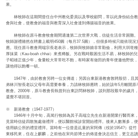
果。
林牧師在這期間曾任台中州教化委員以及學校顧問，常以此身份結合教
會與社會，使教會的福音與教育深入社會達到傳揚福音的效果。
林牧師在原斗教會牧會期間適逢第二次世界大戰，信徒生活非常困難。
牧師謝禮雖然在聘書上載明450圓（每月37.5圓），但很多時候只能依現況
應。現任原斗教會周端宗長老表示，牧師與牧師娘非常勤儉，利用大圳墘種
厚抹菜（Kau-boah chhai）來煮稀飯。另在戰時艱困生活不易，林牧師的兒
子昭雄正值少年，食量較大常常吃不飽，有時家有做田的青年便邀他野炊，
讓他得以飽餐一頓。
1947年，由於教會另聘一位女傳道；另因台東新港教會敦聘殷切，且
弟林川智長老以父母年高需要奉養，力請林牧師應聘，始於該年5月離開原
教會。2000年，原斗教會長執曾到台東訪問林牧師，談到那段艱辛的歲月
還覺不堪回首。
※ 新港教會（1947-1977）
1946年十月中旬，高篤行牧師為其子高端立先生在新港開業行醫而來
見當時信徒四散無處做禮拜，便以醫館候診室開始禮拜。後來人數漸多，便
借用鎮公所的禮堂禮拜。當時有一位曾是乩童的宋阿傳（歿於1954?）從竹
東移民來，住在上麒麟，之前他在宋尚節博士的佈道會決志信主，更立志讀