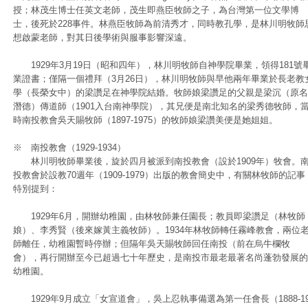
授；林茂生博士任英文老師，茂生即燕臣牧師之子，為台灣第一位文學博
士，後死於228事件。林燕臣牧師為前清秀才，同時教孔學，是林川明牧師
想啟蒙老師，對其日後學術與服事影響深遠。
1929年3月19日（昭和四年），林川明牧師自神學院畢業，領得181號
業證書；僅隔一個禮拜（3月26日），林川明牧師與早他兩年畢業於長老教
學（長榮女中）的梁讚足在神學院結婚。牧師娘梁讚足的父親是梁沉（原名
潛德）傳道師（1901入台南神學院），其兄便是南北知名的梁秀德牧師，
時南投教會吳天賜牧師（1897-1975）的牧師娘梁讚美便是她姐姐。
※ 南投教會（1929-1934）
林川明牧師畢業後，旋於四月被派到南投教會（設於1909年）牧會。
投教會於設教70週年（1909-1979）出版的教會簡史中，有關林牧師的記事
特別提到：
1929年6月，開辦幼稚園，由林牧師兼任園長；教員即梁讚足（林牧師
娘）、李秀賢（後來嫁黃主義牧師）。1934年林牧師轉任霧峰教會，兩位
師離任，幼稚園暫時停辦；但隔年吳天賜牧師回任南投（前在烏牛欄牧
會），再行開辦至今已超過七十年歷史，是南投市最老最著名尚蓬勃發展的
幼稚園。
1929年9月成立「女宣道會」，吳上忍執事備選為第一任會長（1888-1