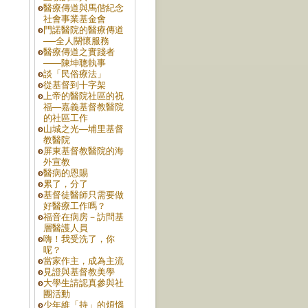
醫療傳道與馬偕紀念
社會事業基金會
門諾醫院的醫療傳道
──全人關懷服務
醫療傳道之實踐者
——陳坤聰執事
談「民俗療法」
從基督到十字架
上帝的醫院社區的祝
福—嘉義基督教醫院
的社區工作
山城之光—埔里基督
教醫院
屏東基督教醫院的海
外宣教
醫病的恩賜
累了，分了
基督徒醫師只需要做
好醫療工作嗎？
福音在病房－訪問基
層醫護人員
嗨！我受洗了，你
呢？
當家作主，成為主流
見證與基督教美學
大學生請認真參與社
團活動
少年維「持」的煩惱