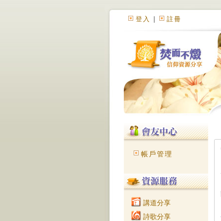
登入
|
註冊
帳戶管理
講道分享
詩歌分享