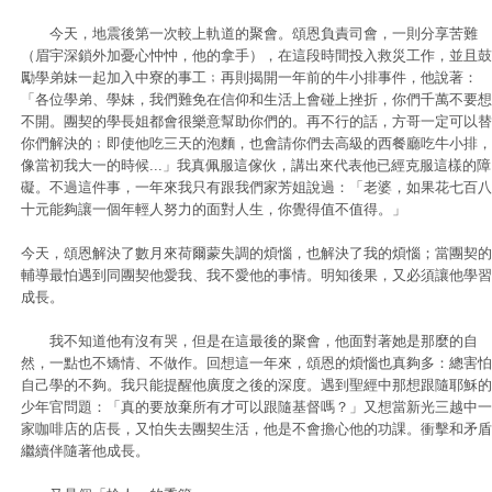
今天，地震後第一次較上軌道的聚會。頌恩負責司會，一則分享苦難
（眉宇深鎖外加憂心忡忡，他的拿手），在這段時間投入救災工作，並且鼓
勵學弟妹一起加入中寮的事工﹔再則揭開一年前的牛小排事件，他說著：
「各位學弟、學妹，我們難免在信仰和生活上會碰上挫折，你們千萬不要想
不開。團契的學長姐都會很樂意幫助你們的。再不行的話，方哥一定可以替
你們解決的﹔即使他吃三天的泡麵，也會請你們去高級的西餐廳吃牛小排，
像當初我大一的時候...」我真佩服這傢伙，講出來代表他已經克服這樣的障
礙。不過這件事，一年來我只有跟我們家芳姐說過：「老婆，如果花七百八
十元能夠讓一個年輕人努力的面對人生，你覺得值不值得。」
今天，頌恩解決了數月來荷爾蒙失調的煩惱，也解決了我的煩惱；當團契的
輔導最怕遇到同團契他愛我、我不愛他的事情。明知後果，又必須讓他學習
成長。
我不知道他有沒有哭，但是在這最後的聚會，他面對著她是那麼的自
然，一點也不矯情、不做作。回想這一年來，頌恩的煩惱也真夠多：總害怕
自己學的不夠。我只能提醒他廣度之後的深度。遇到聖經中那想跟隨耶穌的
少年官問題：「真的要放棄所有才可以跟隨基督嗎？」又想當新光三越中一
家咖啡店的店長，又怕失去團契生活，他是不會擔心他的功課。衝擊和矛盾
繼續伴隨著他成長。