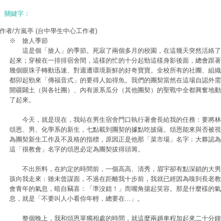
關鍵字：
作者/方嵐亭
(台中學生中心工作者)
※ 搶人季節
這是個「搶人」的季節。死寂了兩個多月的校園，在這幾天突然活絡了
起來；穿梭在一排排宿舍間，這樣的忙的十分起勁這樣身影後面，總會跟著
幾個眼珠子轉動迅速、對週遭環境新鮮的好奇寶寶。全校所有的社團、組織
都卯起勁來「傳福音式」的要得人如得魚。我們的團契當然在這場自認外需
開疆闢土（與各社團）、內有派系瓜分（其他團契）的聖戰中全都興奮地動
了起來。
今天，就是現在，我站在男生宿舍門口執行著會長給我的任務：要將林
頌恩、男、化學系的新生，七點載到團契的據點吃披薩。頌恩能來與否被視
為團契新生工作及不及格的指標，原因正是他那「菜市場」名字﹔大夥認為
這「很教會」名字的頌恩必定為團契拔得頭籌。
不出所料，在約定的時間前，一個高高、清秀，眉宇卻有點深鎖的大男
孩向我走來﹔雖未曾謀面，不過在距離我十步前，我就已經因為嗅到長老教
會青年的氣息，暗自竊喜：「準沒錯！」而嘴角揚起笑容。那是什麼樣的氣
息，就是「不要叫人小看你年輕，總要在...」。
整個晚上，我和頌恩單獨相處的時間，就這麼兩趟車程加起來二十分鐘