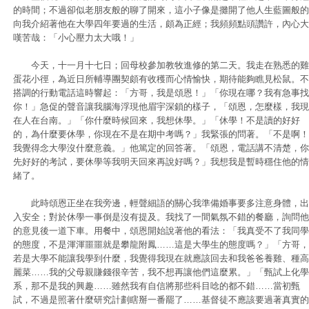
的時間；不過卻似老朋友般的聊了開來，這小子像是攤開了他人生藍圖般的
向我介紹著他在大學四年要過的生活，頗為正經；我頻頻點頭讚許，內心大
嘆苦哉：「小心壓力太大哦！」
今天，十一月十七日；回母校參加教牧進修的第二天。我走在熟悉的雞
蛋花小徑，為近日所輔導團契頗有收穫而心情愉快，期待能夠瞧見松鼠。不
搭調的行動電話這時響起：「方哥，我是頌恩！」「你現在哪？我有急事找
你！」急促的聲音讓我腦海浮現他眉宇深鎖的樣子，「頌恩，怎麼樣，我現
在人在台南。」「你什麼時候回來，我想休學。」「休學！不是讀的好好
的，為什麼要休學，你現在不是在期中考嗎？」我緊張的問著。「不是啊！
我覺得念大學沒什麼意義。」他篤定的回答著。「頌恩，電話講不清楚，你
先好好的考試，要休學等我明天回來再說好嗎？」我想我是暫時穩住他的情
緒了。
此時頌恩正坐在我旁邊，輕聲細語的關心我準備婚事要多注意身體，出
入安全；對於休學一事倒是沒有提及。我找了一間氣氛不錯的餐廳，詢問他
的意見後一道下車。用餐中，頌恩開始說著他的看法：「我真受不了我同學
的態度，不是渾渾噩噩就是攀龍附鳳……這是大學生的態度嗎？」「方哥，
若是大學不能讓我學到什麼，我覺得我現在就應該回去和我爸爸養雞、種高
麗菜……我的父母親賺錢很辛苦，我不想再讓他們這麼累。」「甄試上化學
系，那不是我的興趣……雖然我有自信將那些科目唸的都不錯……當初甄
試，不過是照著什麼研究計劃瞎掰一番罷了……基督徒不應該要過著真實的