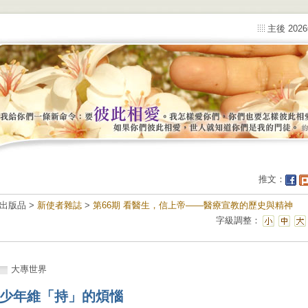
主後 202
推文：
出版品 >
新使者雜誌
>
第66期 看醫生，信上帝——醫療宣教的歷史與精神
字級調整：
大專世界
少年維「持」的煩惱