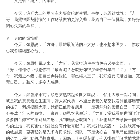
又是個「搶人」的季節。
今天，這群大三的團契主力耍寶給新生看。事後，頌恩對我說：「方
哥，我覺得團契關懷的工作應該做的更深入些，我給自己一個挑戰，要好好
關心失落的羊群。」
※ 勇敢的煩惱吧
今天，頌恩說：「方哥，壯雄最近過的不太好，也不想來團契﹔...你放
心我會繼續關心他。」
今天，頌恩打電話來：「方哥，我覺得這件事情你有必要出面。」
「好，謝謝你，頌恩你自己最近呢？怎麼好像很少聽你分享自己？」「方
哥，我最近不錯，把自己弄得很忙，都已經大三了，我知道要怎麼照顧、充
實自己。」聽來，多令人感動。
今天，聚會結束前，頌恩突然站起來向大家說：「佔用大家一點時間，
就是我的舅舅最近生重病，請大家代禱；不過更要緊的是當我看到他那痛苦
的樣子，我想提醒大家，我們正值青春歲月，一定要好好的愛惜自己，千萬
不要成了別人的負擔。」會後，頌恩對我傾訴：「方哥，當我看到世間許許
多多的苦難常常感到無力感，我到底該怎麼辦？」「我也無力去改變一個乞
丐的生活，我真害怕能對社會有什麼貢獻？」我只對頌恩說：「我很欣賞你
的敏感度，更要緊的是先求有再求好。頌恩，下定決心在一個戰鬥位置好好
的努力，用行動將理想實現。」因為正值春暖花開，今天掛號問診求情求愛