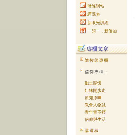
研經網站
經課表
新眼光讀經
一領一．新倍加
陳牧師專欄
信仰專欄：
鄉土關懷
姐妹開步走
原知原味
教會人物誌
青年青不輕
信仰與生活
講道稿