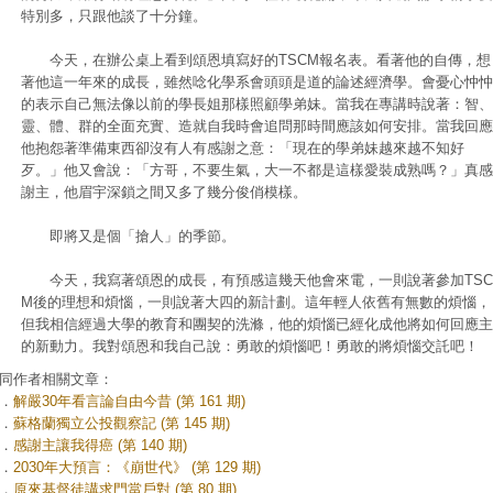
特別多，只跟他談了十分鐘。
今天，在辦公桌上看到頌恩填寫好的TSCM報名表。看著他的自傳，想
著他這一年來的成長，雖然唸化學系會頭頭是道的論述經濟學。會憂心忡忡
的表示自己無法像以前的學長姐那樣照顧學弟妹。當我在專講時說著：智、
靈、體、群的全面充實、造就自我時會追問那時間應該如何安排。當我回應
他抱怨著準備東西卻沒有人有感謝之意：「現在的學弟妹越來越不知好
歹。」他又會說：「方哥，不要生氣，大一不都是這樣愛裝成熟嗎？」真感
謝主，他眉宇深鎖之間又多了幾分俊俏模樣。
即將又是個「搶人」的季節。
今天，我寫著頌恩的成長，有預感這幾天他會來電，一則說著參加TSC
M後的理想和煩惱，一則說著大四的新計劃。這年輕人依舊有無數的煩惱，
但我相信經過大學的教育和團契的洗滌，他的煩惱已經化成他將如何回應主
的新動力。我對頌恩和我自己說：勇敢的煩惱吧！勇敢的將煩惱交託吧！
同作者相關文章：
．
解嚴30年看言論自由今昔 (第 161 期)
．
蘇格蘭獨立公投觀察記 (第 145 期)
．
感謝主讓我得癌 (第 140 期)
．
2030年大預言：《崩世代》 (第 129 期)
．
原來基督徒講求門當戶對 (第 80 期)