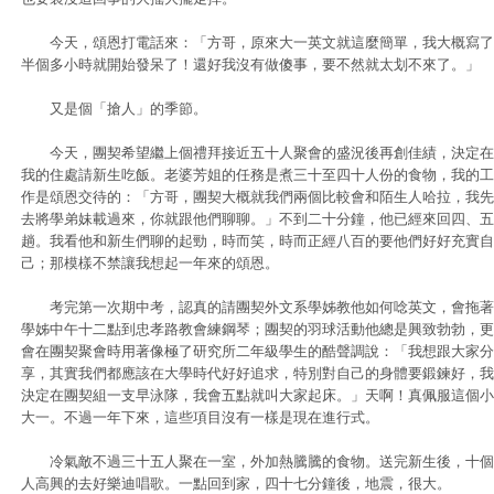
今天，頌恩打電話來：「方哥，原來大一英文就這麼簡單，我大概寫了
半個多小時就開始發呆了！還好我沒有做傻事，要不然就太划不來了。」
又是個「搶人」的季節。
今天，團契希望繼上個禮拜接近五十人聚會的盛況後再創佳績，決定在
我的住處請新生吃飯。老婆芳姐的任務是煮三十至四十人份的食物，我的工
作是頌恩交待的：「方哥，團契大概就我們兩個比較會和陌生人哈拉，我先
去將學弟妹載過來，你就跟他們聊聊。」不到二十分鐘，他已經來回四、五
趟。我看他和新生們聊的起勁，時而笑，時而正經八百的要他們好好充實自
己；那模樣不禁讓我想起一年來的頌恩。
考完第一次期中考，認真的請團契外文系學姊教他如何唸英文，會拖著
學姊中午十二點到忠孝路教會練鋼琴；團契的羽球活動他總是興致勃勃，更
會在團契聚會時用著像極了研究所二年級學生的酷聲調說：「我想跟大家分
享，其實我們都應該在大學時代好好追求，特別對自己的身體要鍛鍊好，我
決定在團契組一支早泳隊，我會五點就叫大家起床。」天啊！真佩服這個小
大一。不過一年下來，這些項目沒有一樣是現在進行式。
冷氣敵不過三十五人聚在一室，外加熱騰騰的食物。送完新生後，十個
人高興的去好樂迪唱歌。一點回到家，四十七分鐘後，地震，很大。