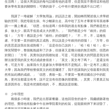
生活嗎！」這個大男孩說的每句話都有他的道理，但是我並不覺得這和他想
要休學有直接的關聯性；可憐的孩子，心中有什麼挫折感講不出口吧！
我講了一堆破解「大學無用論」的話語之後，開始轉而闡述個人求學經
驗的苦悶；我把母親生病、年少離家出走、高中唸了五年才畢業等等英雄事
蹟一一搬上餐桌。「頌恩，你知道嗎！你和我的過去有點像，我們都是想太
多、做太少，眼高手低造成太大的壓力。」「我們都是少年『維持』的煩
惱！」「方哥！應該是少年『維特』的煩惱吧？」「不，不，不，這種焦
慮、不安要一直持續到真正成熟，所以說是少年維持的煩惱！」「方哥，你
的意思是說我在裝成熟喔？」「這是你自己說的！」「哈！哈！哈！」在一
陣笑鬧聲中，整個氣氛緩和了許多，但接著又是幾分鐘的無言相對。頌恩終
於開口：「方哥，其實你說的我都知道，可是，可是我最大的問題是我沒有
辦法接受我的英文考試成績會很差！」「英文，英文考了嗎？」「是還沒有
考，可是方哥，如果我今天是參加大學聯考而不是甄試，我一定考不上國立
大學；因為我們學校整個英文的程度爛透了，我不想讓我的父母親看到我竟
然有如此糟的成績。」「頌恩，勇敢一點，不要當一隻將頭藏在沙中的鴕
鳥，更何況都還沒有考，說不定沒有你想像的那麼難。」其實，只要真正知
道原因所在，我是有把握勸他的，不，應該說是鼓勵。
※ 少年理想
兩個多小時後，我們走出那家餐廳，送他回宿舍的途中，我繼續聽著他
的理想。覺得他有點像中午在神學院看到的松鼠，從龍眼樹摔下來頭昏了，
也要裝沒這回事的大搖大擺走掉。