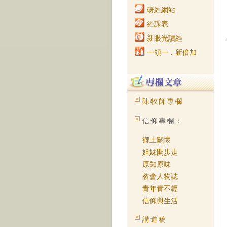
研經網站
經課表
新眼光讀經
一領一．新倍加
陳牧師專欄
信仰專欄：
鄉土關懷
姐妹開步走
原知原味
教會人物誌
青年青不輕
信仰與生活
講道稿