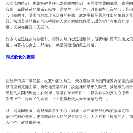
淚交流的時刻，也是把酸楚轉化為喜樂的時刻。不需要華麗的廳堂、貴重的
音響、威嚴赫赫的權威者臨在，需要的，是坦然、誠實面對上帝的心，是用
心傾聽的耳。謙虛而願意攻克己身的身體，成為承載聖靈所呼出的氣息之器
皿。當讚美者體會到同來禮拜的人之心的敏銳感受，讚美變得有生命的厚
度，天梯在那裡向天延伸。
許多人被這樣的時刻吸引。禮拜的魅力從這裡展開，但要朝向更高的層次飛
躍，向著核心奔去，那核心，就是與復活的救主相遇。
同桌飲食的團契
使徒行傳第二章記載，在五旬節的時刻，聚在耶路撒冷的門徒因為聖靈的感
動而重新充滿力量，勇敢地宣講耶穌，說起祂所帶來的盼望。被這樣的福音
感動的人開始聚會，在殿裡，或是在家裡擘餅：「存著歡喜誠實的心用飯。
讚美上帝，得眾民的喜愛。上主把得救的人天天家給他們。」
以「同桌同飲食」為整個聚會的中心，同慶上帝在基督裡彰顯的救贖之功，
當他們同心讚美，也能夠贏得人們的好奇與善意。天天都有「得救的人」加
入他們。教會成長著。