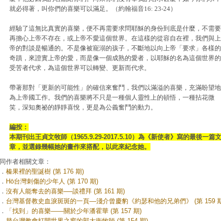
就必得著，叫你們的喜樂可以滿足。（約翰福音16: 23-24）
經驗了這無比真實的喜樂，便不再需要求問耶穌的身份到底是什麼，不需要
再擔心上帝不存在，或上帝不愛這個世界。在這樣的從容自在裡，我們與上
帝的對談是暢通的。不是像被寵溺的孩子，不斷地以向上帝「要求」各樣的
奇蹟，來證實上帝的愛，而是像一個成熟的愛者，以耶穌的名為這個世界的
受苦者代求，為這個世界可以轉變、更新而代求。
帶著那對「更新的可能性」的確信來奮鬥，我們以滿溢的喜樂，充滿盼望地
為上帝國工作。我們的喜樂將不只是一種個人靈性上的頓悟，一種拈花微
笑，深知奧祕的靜靜喜悅，更是為公義奮鬥的動力。
編按：
本期刊出王貞文牧師（1965.9.29-2017.5.10）為《新使者》寫的最後一篇
章，並選錄幾幅她的畫作來搭配，以此來紀念她。
同作者相關文章：
．
榛果裡的聖誕樹 (第 176 期)
．
Hō͘台灣刺傷的少年人 (第 170 期)
．
沒有人能奪去的喜樂──談禮拜 (第 161 期)
．
台灣基督教史血淚斑斑的一頁––淺介曾慶豹《約瑟和他的兄弟們》 (第 159 期
．
「找到」的喜樂——關於少年潘霍華 (第 157 期)
．
替台灣教會打開世界之窗的郭大衛牧師 (第 154 期)