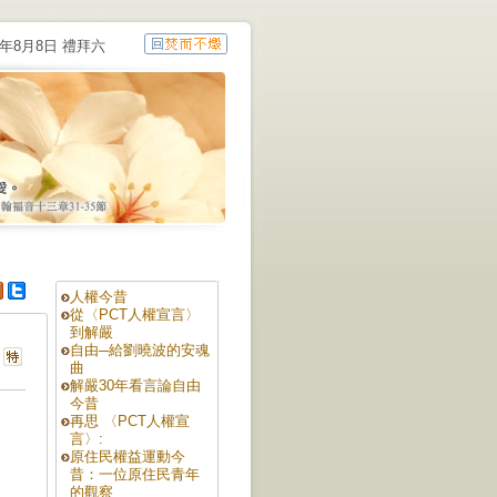
6年8月8日 禮拜六
人權今昔
從〈PCT人權宣言〉
到解嚴
自由─給劉曉波的安魂
曲
解嚴30年看言論自由
今昔
再思 〈PCT人權宣
言〉:
原住民權益運動今
昔：一位原住民青年
的觀察