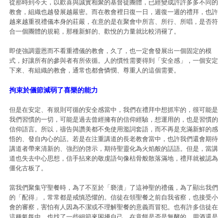
從那時到今天，以歡喜與誠實相聚的基督徒團體，已經變成許許多多不同的
教會，組織也越發展越嚴密。而在教會裡日復一日，週復一週的禮拜，也許
越來越重視禮儀本身的莊嚴，在意的是在聚會中所言、所行、所唱，是否符
合一個團體的規範，那種新鮮的、歡悅的力量就比較消褪了。
即使強調靈恩而不看重禮儀的教會，久了，也一定會發展出一個固定的模
式，好讓所有的參與者有所依循。人的慣性需要得到「安全感」，一個安定
下來、有組織的教會，通常也都會憐憫、尊重人的這個需要。
拘束於儀節減弱了喜樂的能力
但是在安定、有規則可循的安全感當中，我們在禮拜中想抓牢的，很可能是
我們習慣的一切，可能是過去曾經擁有的信仰經驗，想運用的，也是習慣的
信仰語言。所以，禱告與讚美都不免使用濫詞套語，而不再是充滿新鮮的感
悟的、發自內心的話。若是在注重講道的長老教會當中，也許我們還會期待
講道者帶來清新的、強烈的啓示，期待聖靈化為火焰般的話語。但是，當講
道也失去中心思想，信手拈來的敬虔語句像枯骨般散落滿地，禮拜就被認為
僵化古板了。
當我們聚集守聖餐時，為了不至於「褻瀆」了這神聖的禮儀，為了顯出我們
的「配得」，常常都是戒慎恐懼的。信徒在領聖餐之前自我省察，也接受小
會的審察，害怕有人因為不潔或不理解聖餐的意義而冒犯。也有許多信徒在
這種氣氛中，也找了一些細節來困擾自己，在意餅是否是無酵的，用酒還是