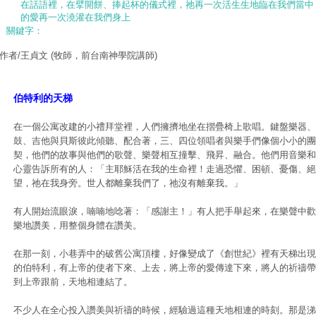
在話語裡，在擘開餅、捧起杯的儀式裡，祂再一次活生生地臨在我們當中
的愛再一次澆灌在我們身上
關鍵字：
作者/王貞文
(牧師，前台南神學院講師)
伯特利的天梯
在一個公寓改建的小禮拜堂裡，人們擁擠地坐在摺疊椅上歌唱。鍵盤樂器、
鼓、吉他與貝斯彼此傾聽、配合著，三、四位領唱者與樂手們像個小小的團
契，他們的故事與他們的歌聲、樂聲相互撞擊、飛昇、融合。他們用音樂和
心靈告訴所有的人：「主耶穌活在我的生命裡！走過恐懼、困頓、憂傷、絕
望，祂在我身旁。世人都離棄我們了，祂沒有離棄我。」
有人開始流眼淚，喃喃地唸著：「感謝主！」有人把手舉起來，在樂聲中歡
樂地讚美，用整個身體在讚美。
在那一刻，小巷弄中的破舊公寓頂樓，好像變成了《創世紀》裡有天梯出現
的伯特利，有上帝的使者下來、上去，將上帝的愛傳達下來，將人的祈禱帶
到上帝跟前，天地相連結了。
不少人在全心投入讚美與祈禱的時候，經驗過這種天地相連的時刻。那是涕