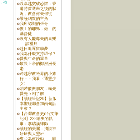
，祂
以卓越突破恐懼：香
港特首選舉之後的狀
況，教會何去何從
嚴謹幽默的主角
我所認識的張哥
做工的耶穌，做工的
基督徒
沒有人能奪去的喜樂
──談禮拜
赴日追逐留學夢
我為什麼支持環保？
愛與生命的重量
敬畏上帝的鄭澄洲長
老
跨越宗教邊界的小旅
行－－我看〈通靈少
女〉
咱若欲做朋友，頭先
愛先互相了解
【讀經筆記29】新版
本聖經哪會加兩句話
出來？
【台灣教會史ê台文筆
記4】228消失的執
事：李瑞漢律師
讀經的美麗：淺談神
研班與大靈班
東亞為何躁動——同