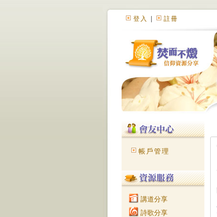
登入
|
註冊
帳戶管理
講道分享
詩歌分享