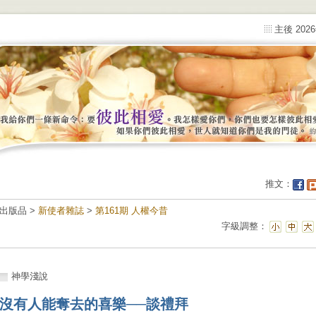
主後 202
推文：
出版品 >
新使者雜誌
>
第161期 人權今昔
字級調整：
神學淺說
沒有人能奪去的喜樂──談禮拜