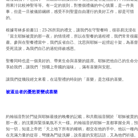
用果汁比較神聖等等。有一定的規則，對整個禮儀的中心慎重，是一件美
事，但是一旦被儀節綑綁，感受不到聖靈自由運行的美好工作，卻是可惜
的。
根據哥林多前書11：23-26所寫的禮文，讓我們在守聖餐時，很容易沈浸在
「當主耶穌被賣的那一夜」的情境裡，所以在聖餐的過程裡，我們常常很嚴
肅。參與在聖餐禮當中，我們反省自己、沈思與耶穌一起揹起十架，為基督
受死流淚，為我們自己的過犯得赦感恩。
聖餐同時也是一個美好的、帶來生命與喜樂的筵席。耶穌把他自己的生命分
享給我們，讓我們「預嚐上帝國的滋味」，滿有喜樂與安慰。
讓我們從幾段經文來看，在這聖禮的時刻的「喜樂」是怎樣的喜樂。
被逼迫者的憂愁要變成喜樂
約翰福音對於門徒與耶穌最後的晚餐的記載，和共觀福音關於「耶穌被賣的
那一夜」的沈重與緊張氣氛不大一樣。約翰福音的耶穌一直都掌握全局，預
知一切，知道上帝把「天上地下所有的權柄」都交在他的手中。他以一種內
在充滿力量的從容，彎腰為門徒洗腳，說長篇的安慰話語，又為他們祈禱。