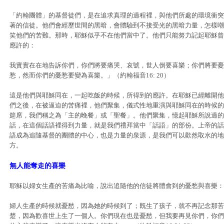
「約翰團體」的基督徒們，是在追求真理的過程裡，與他們所處的環境衝突
著的信徒。他們會經歷世間的黑暗，會體驗到不接受光的黑暗力量，怎樣嘲
笑他們的苦難。那時，耶穌似乎不在他們當中了。他們只能努力記起耶穌曾
應許的：
我實實在在地告訴你們，你們將要痛哭、哀號，世人倒要喜樂；你們將要憂
愁，然而你們的憂愁要變為喜樂。」（約翰福音16: 20）
這是他們與耶穌同在，一起吃飯的時候，所得到的應許。在耶穌已經離開他
們之後，在被逼迫的苦痛裡，他們聚集，儀式性地重演與耶穌同在的時候的
筵席，我們稱之為「主的晚餐」或「聖餐」。他們聚集，憶起耶穌所說過的
話，在這個話語裡得到力量，就是我們禮拜當中「話語」的部份。上帝的話
語成為追隨基督的團體的中心，也是力量的泉源，是我們可以歡然取水的地
方。
無人能奪走的喜樂
耶穌以婦女生產的苦痛為比喻，說出追隨他的信徒將體會到的憂愁與喜樂：
婦人生產的時候就憂愁，因為她的時候到了；既生了孩子，就不再記念那苦
楚，因為歡喜世上生了一個人。你們現在也是憂愁，但我要再見你們，你們