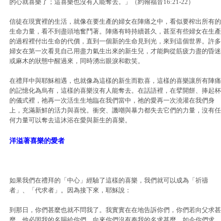
的心就喜樂了；這喜樂也沒有人能奪去。」（約翰福音16:21-22）
信徒在現實裡的生活，就像在要生產的婦女在陣痛之中，看似要榨出所有的
生命力量，看不到盡頭地奮鬥著。陣痛有時持續甚久，甚至有些婦女在生產
的過程裡付出生命的代價，直到一個新的生命見到光，來到這個世界。許多
婦女在第一次看見自己用盡力氣生出來的新生兒，才能夠從筋疲力盡的昏迷
或麻木的狀態中醒過來，同時湧出眼淚和歡笑。
在禮拜中與耶穌相遇，也就像為這樣的新生而歡喜，這樣的喜樂讓所有陣痛
的記憶化為烏有，這樣的喜樂沒有人能奪去。在話語裡，在擘開餅、捧起杯
的儀式裡，祂再一次活生生地臨在我們當中，祂的愛再一次澆灌在我們身
上，充滿新鮮的活力與喜悅。衝突、譏嘲與暴力都失去它們的力量，沒有任
何力量可以奪去這沐浴在愛與新生的喜樂。
洋溢著喜樂的愛者
如果我們在禮拜的「中心」經驗了這樣的喜樂，我們就可以成為「祈禱
者」、「代求者」。因為接下來，耶穌說：
到那日，你們甚麼也就不問我了。我實實在在地告訴你們，你們若向父求甚
麼，他必因我的名賜給你們。向來你們沒有奉我的名求甚麼，如今你們求，