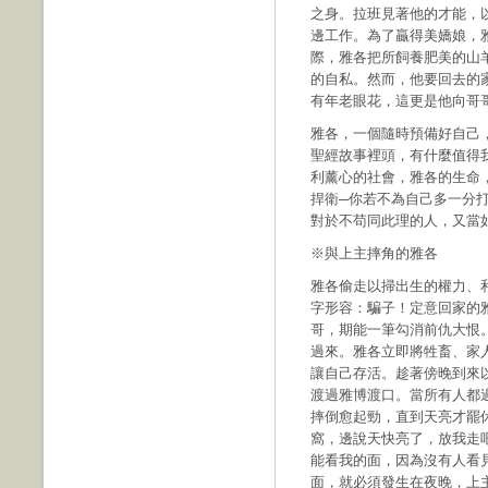
之身。拉班見著他的才能，
邊工作。為了贏得美嬌娘，
際，雅各把所飼養肥美的山
的自私。然而，他要回去的
有年老眼花，這更是他向哥
雅各，一個隨時預備好自己
聖經故事裡頭，有什麼值得
利薰心的社會，雅各的生命
捍衛─你若不為自己多一分
對於不苟同此理的人，又當
※與上主摔角的雅各
雅各偷走以掃出生的權力、
字形容：騙子！定意回家的
哥，期能一筆勾消前仇大恨
過來。雅各立即將牲畜、家
讓自己存活。趁著傍晚到來
渡過雅博渡口。當所有人都
摔倒愈起勁，直到天亮才罷
窩，邊說天快亮了，放我走
能看我的面，因為沒有人看
面，就必須發生在夜晚，上