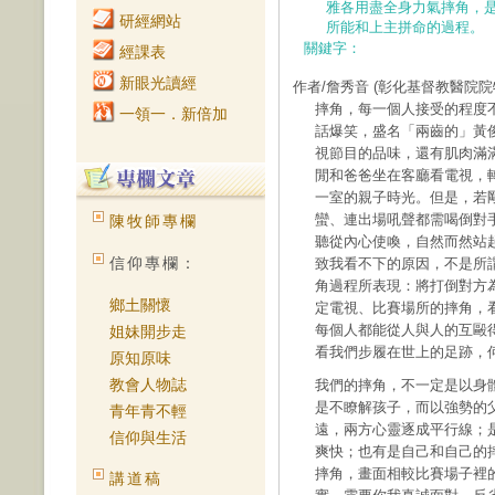
雅各用盡全身力氣摔角，
研經網站
所能和上主拼命的過程。
關鍵字：
經課表
新眼光讀經
作者/詹秀音
(彰化基督教醫院院
摔角，每一個人接受的程度
一領一．新倍加
話爆笑，盛名「兩齒的」黃
視節目的品味，還有肌肉滿
閒和爸爸坐在客廳看電視，
一室的親子時光。但是，若
蠻、連出場吼聲都需喝倒對
陳牧師專欄
聽從內心使喚，自然而然站
信仰專欄：
致我看不下的原因，不是所
角過程所表現：將打倒對方
鄉土關懷
定電視、比賽場所的摔角，
每個人都能從人與人的互毆
姐妹開步走
看我們步履在世上的足跡，
原知原味
教會人物誌
我們的摔角，不一定是以身
是不瞭解孩子，而以強勢的
青年青不輕
遠，兩方心靈逐成平行線；
信仰與生活
爽快；也有是自己和自己的
摔角，畫面相較比賽場子裡
講道稿