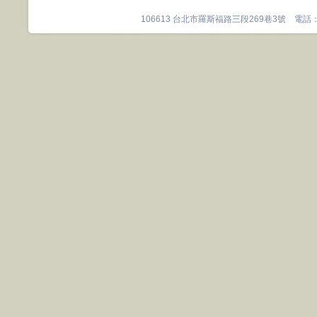
106613 台北市羅斯福路三段269巷3號 電話：0