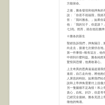
方能保命。
之後，雅各發現和他摔角的
說：「你若不祝福我，我就
答：「我叫雅各。」如果你
他：「我的兒子，你是誰？
七18)。然而，就在他壯膽
※雅各的新生
聖經告訴我們，摔角隔日，
向走去，接連七次俯伏在地
第一件事情─唯有這次，他
中得到什麼利益。雅各純然
驚惶與恐懼，他勇敢著心。
上主奇異的恩典遠遠超過我
進前，自己走向他，將他抱
人屏息的時刻。如果我們站
說和上帝摔角需要付上扭傷
另一隻腿都不足為惜！和上
貪心，自私、奸詐，但是哥
已經完全接納。雅各見證上
徵他的悔過。