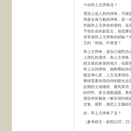
※你和上主摔角沒？
電視上或人前的摔角，可能
用盡全身力氣的摔角，是一
所能和上主拼命的過程。這
予他生命的創造主，他也勝
否有過和上主摔角的經驗？
主的「祝福」中渡過？
和上主摔角，使自己能對抗
人掙扎的需求；和上主摔角
經文彼此衝突的地方，你跟
和上主的摔角，能夠帶給你
親近神心意，上主沒來找你
事情需要你用信仰的眼光去
近期的土地徵收、廢死與否
的同性、多元成家議題。基
望你有和雅各一般非得到祝
交集、面對，後把上主賜給
你，和上主摔角了沒？
（參考經文：創世記32：22-