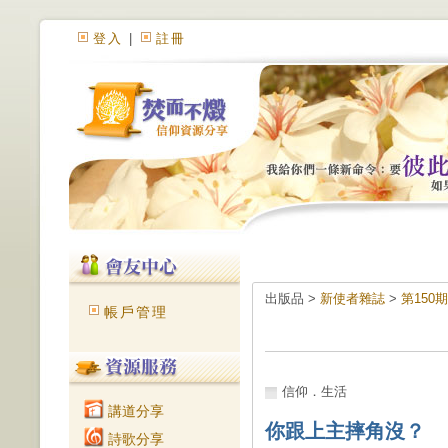
登入
|
註冊
出版品 >
新使者雜誌
>
第150
帳戶管理
信仰．生活
講道分享
你跟上主摔角沒？
詩歌分享