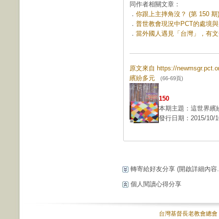
同作者相關文章：
．
你跟上主摔角沒？ (第 150 期
．
普世教會現況中PCT的處境與責任
．
當外國人遇見「台灣」，有文化衝
原文來自 https://newmsgr.pct
繽紛多元
(66-69頁)
150
本期主題：這世界繽
發行日期：2015/10/1
轉寄給好友分享
(開啟詳細內容...
個人閱讀心得分享
台灣基督長老教會總會