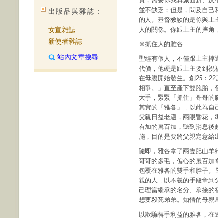
實，需要你我真誠面對、反
並不缺乏；但是，問及自己
出版品與雜誌：
的人。基督教談的是你與上
女宣雜誌
人的關係。你跟上主的摔角
新使者雜誌
※抓住人的雅各
站內文章搜尋
聖經有個人，不僅跟上主摔
代價，他硬是跟上主要到祝
在母腹開始發生。創25：2
相爭。」直至產下雙胞胎，
大手，緊緊「抓住」哥哥的
其實的「雅各」，以此為自
父親日益老邁，兩眼昏花，
有加的麗百加，聽到消息後
施，目的是要將父親定意給
隨即，雅各拿了兩隻肥山羊
哥哥的多毛，偏心的麗百加
包覆在雅各的雙手和脖子。
親的人，以不義的手段拿到
己理當繼承的名分、承接的
想要殺死弟弟。知情的母親
以欺騙得手利益的雅各，在