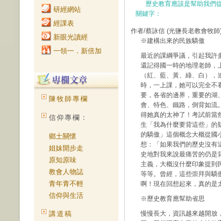
歷史教育應該是幫助我們
研經網站
關鍵字：
經課表
作者/蔡詠信
(光鹽長老教會牧師
新眼光讀經
※建構出來的民族驕傲
一領一．新倍加
最近的課綱爭議，引起我許
還記得國一時的地理老師，
（紅、藍、黃、綠、白），
時，一上課，她可以完全不
要，各省的邊界，重要的湖
陳牧師專欄
會、特色、鐵路，倒背如流
得她真的太神了！考試前當
信仰專欄：
生「我為什麼要背這些」的
的驕傲」這個概念大概從國
鄉土關懷
想：「如果我們的歷史沒有
姐妹開步走
史地對我來說最痛苦的仍是
原知原味
主義，大概沒什麼印象提到
教會人物誌
等等。曾經，這些崇拜與驕
青年青不輕
啊！現在回想起來，真的是
信仰與生活
※歷史教育應幫助省思
講道稿
慢慢長大，資訊越來越開放