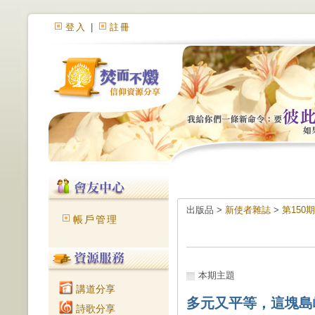
登入
|
註冊
出版品 >
新使者雜誌
>
第150
帳戶管理
本期主題
講道分享
多元又平等，這塊島
詩歌分享