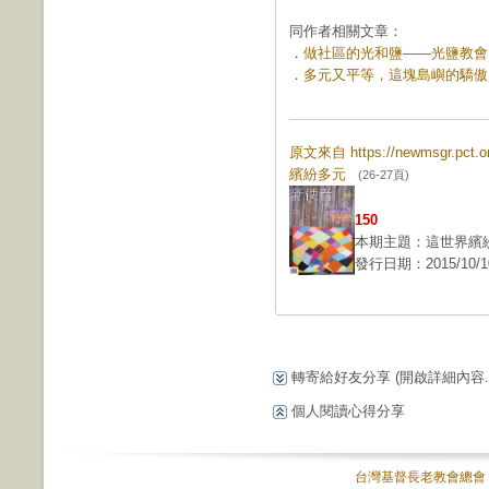
同作者相關文章：
．
做社區的光和鹽——光鹽教會 (第
．
多元又平等，這塊島嶼的驕傲 (第
原文來自 https://newmsgr.pct
繽紛多元
(26-27頁)
150
本期主題：這世界繽
發行日期：2015/10/1
轉寄給好友分享
(開啟詳細內容...
個人閱讀心得分享
台灣基督長老教會總會