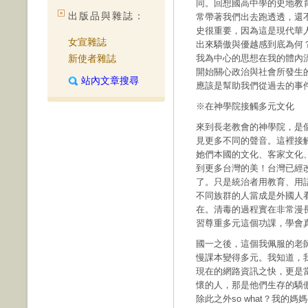
同。回想國高中學的史地教
出版品與雜誌：
常帶著我們出去跑透透，還
史很重要，因為這是現代華
女宣雜誌
出來驕傲與優越感到底為何
新使者雜誌
我為中心的思想在我的體內
開始關心政治與社會所發生
站內文章搜尋
應該是幫助我們從過去的事
※在神學院接觸多元文化
來到長老教會的神學院，是
見更多不同的聲音。這裡接
她們本國的文化、客家文化
到更多台灣的美！台灣已經
了。只是統治者用教育、用
不同族群的人當成是外國人
在。清毒的過程實在非常漫
習尊重多元這個功課，學會
國一之後，這個我佩服的老
慢課本變得多元。我知道，
現在的網路資訊之快，更是
懷的人，那是他們生存的驕
除此之外so what？我