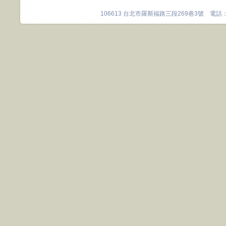
106613 台北市羅斯福路三段269巷3號 電話：0