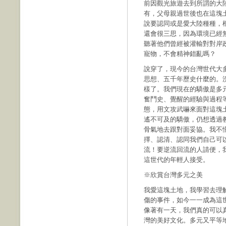
前因觀光旅遊去到所謂的大
有，父母親過世後也在這塊
說要認同或是愛大陸種種，
還會很三思，因為環境已經
聽著他們曾經被灌輸對對岸
寵物，不會精神錯亂嗎？
說穿了，現今的台灣世代大
思想、五千年歷史什麼的。
樣了。我們現在的驕傲是多
奮鬥史、覺醒的經驗與過程
態，用文攻武嚇來面對這塊
遙不可及的驕傲，仍想透過
骨氣地去跟對面妥協。我不
擇、認清、認同我們自己可
流！要逆流回流的人請便，
這世代的年輕人接受。
※欣賞台灣多元之美
我愛這塊土地，我學習去理
傷的事件，如今一一成為這
像著有一天，我們真的可以
灣的美好文化。多元又平等