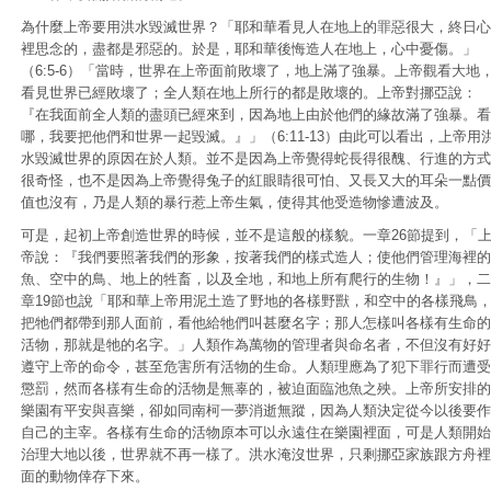
為什麼上帝要用洪水毀滅世界？「耶和華看見人在地上的罪惡很大，終日心
裡思念的，盡都是邪惡的。於是，耶和華後悔造人在地上，心中憂傷。」
（6:5-6）「當時，世界在上帝面前敗壞了，地上滿了強暴。上帝觀看大地
看見世界已經敗壞了；全人類在地上所行的都是敗壞的。上帝對挪亞說：
『在我面前全人類的盡頭已經來到，因為地上由於他們的緣故滿了強暴。看
哪，我要把他們和世界一起毀滅。』」（6:11-13）由此可以看出，上帝用
水毀滅世界的原因在於人類。並不是因為上帝覺得蛇長得很醜、行進的方式
很奇怪，也不是因為上帝覺得兔子的紅眼睛很可怕、又長又大的耳朵一點價
值也沒有，乃是人類的暴行惹上帝生氣，使得其他受造物慘遭波及。
可是，起初上帝創造世界的時候，並不是這般的樣貌。一章26節提到，「
帝說：『我們要照著我們的形象，按著我們的樣式造人；使他們管理海裡的
魚、空中的鳥、地上的牲畜，以及全地，和地上所有爬行的生物！』」，二
章19節也說「耶和華上帝用泥土造了野地的各樣野獸，和空中的各樣飛鳥
把牠們都帶到那人面前，看他給牠們叫甚麼名字；那人怎樣叫各樣有生命的
活物，那就是牠的名字。」人類作為萬物的管理者與命名者，不但沒有好好
遵守上帝的命令，甚至危害所有活物的生命。人類理應為了犯下罪行而遭受
懲罰，然而各樣有生命的活物是無辜的，被迫面臨池魚之殃。上帝所安排的
樂園有平安與喜樂，卻如同南柯一夢消逝無蹤，因為人類決定從今以後要作
自己的主宰。各樣有生命的活物原本可以永遠住在樂園裡面，可是人類開始
治理大地以後，世界就不再一樣了。洪水淹沒世界，只剩挪亞家族跟方舟裡
面的動物倖存下來。