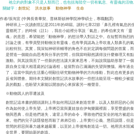
祂立約的對象不只是人類而已，也包括海陸空一切有氣息、有靈魂的活物
關鍵字：
創世紀
洪水故事
動物神學
生命
作者/張洵宜
(中興長青畢契、普林斯頓神學院神學碩士，專職翻譯)
神研班上一次讀創世記是2011年的48屆。讀到七章22節「鼻孔裡有氣息的
靈都死了」的時候（註1），我在小組裡分享說「氣息」的希伯來文有「靈
魂」的意思，希望能把「動物神學」的想法帶入對話之中。在短暫而熱烈的
討論之後，有學員堅持動物沒有靈魂，也有學員認為上帝吹進人類鼻孔的氣
比較特別。其實，我深知神研班輔導的角色不在於定調每個問題的答案，而
是營造一個能自由思考與分享的空間，但我當時顯然講得沒什麼條理又有點
激動。與其說我丟了一些新的想法讓大家來思考，不如說我協助形塑了一個
跟自身立場大相逕庭的討論過程，徒留對自己滿滿的失望與懊惱。兩年過去
了，這當中我的生活重心明顯往研究動物神學的方向移動，對此也有更多的
反省與體會。期待本文關於創世記洪水故事的一些想法能呈現一種較少被提
及的觀點，也盼望大家能以開放的心來探索另一種聲音。
※動物因人的罪遭波及
創世記這本書的開頭講到上帝如何用話語來創造世界，以及人類邪惡的心與
作為如何使上帝失望。上帝將亞當與夏娃放在伊甸樂園裡面，享受豐盛的食
物與恩典，但是他們迷失，違背上帝的命令，導致他們從安全的地方被趕出
來。他們的兒子該隱發怒而殺了弟弟亞伯，上帝實行公義、懲罰該隱，但是
世間的邪惡與暴力越來越嚴重，以至於上帝後悔創造這一切。祂用洪水毀滅
全世界，要開始新的創造。