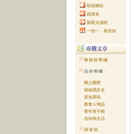
研經網站
經課表
新眼光讀經
一領一．新倍加
陳牧師專欄
信仰專欄：
鄉土關懷
姐妹開步走
原知原味
教會人物誌
青年青不輕
信仰與生活
講道稿