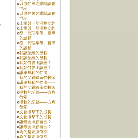
。
以原住民之眼閱讀創
世記
以原住民之眼閱讀創
世記
上帝與一切活物立約
生
上帝與一切活物立約
從「代理孕母」夏甲
的談起
從「代理孕母」夏甲
的談起
我讀聖經的歷程
我讀聖經的歷程
我如何愛上讀經？
我如何愛上讀經？
謙卑無私的仁者——
我的父親陳宗仁牧師
謙卑無私的仁者——
我的父親陳宗仁牧師
拯救的記號——方舟
教堂
拯救的記號——方舟
教堂
文化撞擊下的成長
文化撞擊下的成長
誰最會照顧自己？
誰最會照顧自己？
為的是要服侍祢
為的是要服侍祢