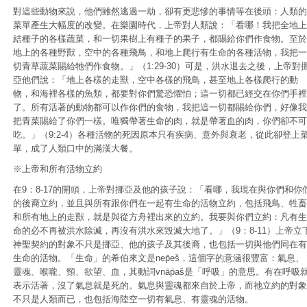
對這些動物來說，他們雖然逃過一劫，卻有更悲慘的事情等在後頭：人類的
菜單產生大幅度的改變。在樂園時代，上帝對人類說：「看哪！我把全地上
結種子的各樣蔬菜，和一切果樹上有種子的果子，都賜給你們作食物。至於
地上的各種野獸，空中的各種飛鳥，和地上爬行有生命的各種活物，我把一
切青草蔬菜賜給牠們作食物。」（1:29-30）可是，洪水退去之後，上帝對
亞他們說：「地上各樣的走獸，空中各樣的飛鳥，甚至地上各樣爬行的動
物，和海裡各樣的魚類，都要對你們驚恐懼怕；這一切都已經交在你們手裡
了。所有活著的動物都可以作你們的食物，我把這一切都賜給你們，好像我
把青菜賜給了你們一樣。唯獨帶著生命的肉，就是帶著血的肉，你們卻不可
吃。」（9:2-4）各種活物的死因原本只有疾病、意外與衰老，從此卻登上
單，成了人類口中的滿漢大餐。
※上帝和所有活物立約
在9：8-17的開頭，上帝對挪亞及他的孩子說：「看哪，我現在與你們和你
的後裔立約，並且與所有跟你們在一起有生命的活物立約，包括飛鳥、牲畜
和所有地上的走獸，就是與從方舟裡出來的立約。我要與你們立約：凡有生
命的必不再被洪水除滅，再沒有洪水來毀滅大地了。」（9：8-11）上帝立
神聖契約的對象不只是挪亞、他的孩子及其後裔，也包括一切與他們同在有
生命的活物。「生命」的希伯來文是nep̄eš，這個字的意涵很豐富：氣息、
靈魂、喉嚨、頸、欲望、血，其動詞vnāp̄aš是「呼吸」的意思。有在呼吸
表示活著，沒了氣息就是死的。氣息與靈魂都來自於上帝，而祂立約的對象
不只是人類而已，也包括海陸空一切有氣息、有靈魂的活物。