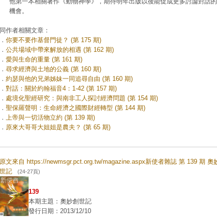
他第一本相關著作《動物神學》，期待明年出版以後能促成更多討論對話的
機會。
同作者相關文章：
．
你要不要作基督門徒？ (第 175 期)
．
公共場域中帶來解放的相遇 (第 162 期)
．
愛與生命的重量 (第 161 期)
．
尋求經濟與土地的公義 (第 160 期)
．
約瑟與他的兄弟姊妹一同追尋自由 (第 160 期)
．
對話：關於約翰福音4：1-42 (第 157 期)
．
處境化聖經研究：與南非工人探討經濟問題 (第 154 期)
．
聖保羅聲明：生命經濟之國際財經轉型 (第 144 期)
．
上帝與一切活物立約 (第 139 期)
．
原來大哥哥大姐姐是農夫？ (第 65 期)
原文來自 https://newmsgr.pct.org.tw/magazine.aspx新使者雜誌 第 139 期 
世記
(24-27頁)
139
本期主題：奧妙創世記
發行日期：2013/12/10