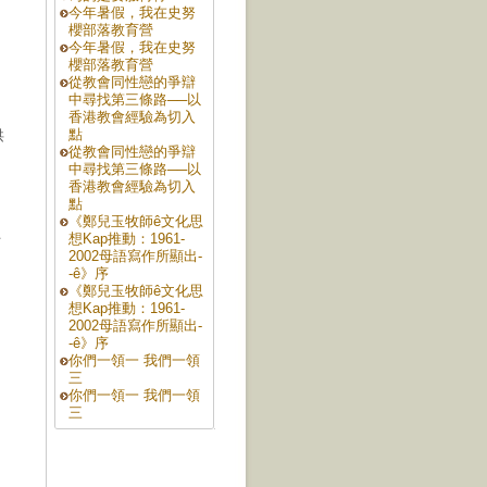
今年暑假，我在史努
櫻部落教育營
今年暑假，我在史努
櫻部落教育營
，
從教會同性戀的爭辯
中尋找第三條路──以
香港教會經驗為切入
點
洪
從教會同性戀的爭辯
中尋找第三條路──以
香港教會經驗為切入
點
《鄭兒玉牧師ê文化思
上
想Kap推動：1961-
2002母語寫作所顯出-
-ê》序
《鄭兒玉牧師ê文化思
，
想Kap推動：1961-
2002母語寫作所顯出-
-ê》序
你們一領一 我們一領
三
你們一領一 我們一領
三