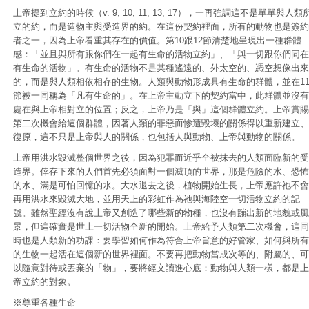
上帝提到立約的時候（v. 9, 10, 11, 13, 17），一再強調這不是單單與人類
立的約，而是造物主與受造界的約。在這份契約裡面，所有的動物也是簽約
者之一，因為上帝看重其存在的價值。第10跟12節清楚地呈現出一種群體
感：「並且與所有跟你們在一起有生命的活物立約」、「與一切跟你們同在
有生命的活物」。有生命的活物不是某種遙遠的、外太空的、憑空想像出來
的，而是與人類相依相存的生物。人類與動物形成具有生命的群體，並在1
節被一同稱為「凡有生命的」。在上帝主動立下的契約當中，此群體並沒有
處在與上帝相對立的位置；反之，上帝乃是「與」這個群體立約。上帝賞賜
第二次機會給這個群體，因著人類的罪惡而慘遭毀壞的關係得以重新建立、
復原，這不只是上帝與人的關係，也包括人與動物、上帝與動物的關係。
上帝用洪水毀滅整個世界之後，因為犯罪而近乎全被抹去的人類面臨新的受
造界。倖存下來的人們首先必須面對一個滅頂的世界，那是危險的水、恐怖
的水、滿是可怕回憶的水。大水退去之後，植物開始生長，上帝應許祂不會
再用洪水來毀滅大地，並用天上的彩虹作為祂與海陸空一切活物立約的記
號。雖然聖經沒有說上帝又創造了哪些新的物種，也沒有蹦出新的地貌或風
景，但這確實是世上一切活物全新的開始。上帝給予人類第二次機會，這同
時也是人類新的功課：要學習如何作為符合上帝旨意的好管家、如何與所有
的生物一起活在這個新的世界裡面。不要再把動物當成次等的、附屬的、可
以隨意對待或丟棄的「物」，要將經文讀進心底：動物與人類一樣，都是上
帝立約的對象。
※尊重各種生命