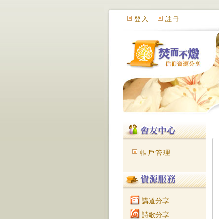
登入
|
註冊
帳戶管理
講道分享
詩歌分享