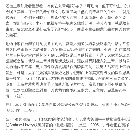
既然上帝如此看重動物，為何在九章4節頒布了「可吃肉，但不可帶血」的
令呢？其實，這一節的希伯來文可以直譯為「然而肉帶著它的生命——就是
它的血——你們不可吃」。對希伯來人而言，血象徵著生命，是生命的要
素。在那個時代，牛不可能被挖掉一塊肉又繼續活著。使其流血，就是取其
生命。這節經文不是打破窗子的那顆石頭，而是不斷提醒我們生命何其寶貴
的銘石。
動物神學在台灣的能見度還不夠高，當別人知道我過著蛋奶素的生活，常會
嗤之以鼻說我不吃是浪費，甚至會說我聖經讀錯了之類的。不過，以前奴隸
的主人用聖經當作盾牌與刀劍，說蓄奴是上帝的旨意。可是，大家開始認真
讀聖經之後，就明白上帝其實是解放奴隸、讓奴隸得到拯救的上帝。以前男
女的地位不平等，男人用保羅講的話當作盾牌與刀劍，說男人當家是上帝的
旨意。可是，大家開始認真讀聖經之後，也明白上帝其實對男女的愛與恩典
是一樣的。LGBT從以前到現在所經歷的事情也很類似，然而如今有更多的
明白，上帝的愛與恩典超乎了傳統所加諸的框架。當我們放下固有的價值
觀，坦然地跟聖經面對面，其實我們會學到更多元、更寶貴、更重要的事
情。（註2）
註1：本文引用的經文參考自環球聖經公會的聖經新譯本，並將「神」改為
者慣用的「上帝」。
註2：有興趣進一步了解動物神學的讀者，可以參考英國牛津動物倫理中心
任Andrew Linzey牧師所著的《動物福音》（永望，2005）。作者正在翻譯