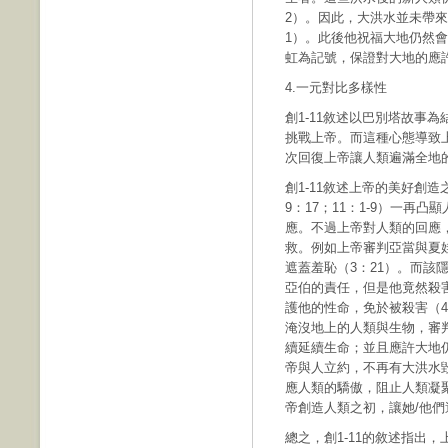
2）。因此，大洪水並未帶
1）。此後他祝福大地仍然會
虹為記號，保證對大地的應許與
4.一元對比多樣性
創1-11敘述以巴別塔故事為
挑戰上帝。而這種心態導致
次回復上帝讓人類遍滿全地的
創1-11敘述上帝的美好創造
9：17；11：1-9）一再
應。不過上帝對人類的回應
救。例如上帝審判亞當與夏
遮蓋羞恥（3：21）。而該
亞伯的責任，但是他竟然殺
護他的性命，免於被殺害（4
淹沒地上的人類與生物，審
續延續生命；並且應許大地仍
帝與人立約，不再有大洪水毀
應人類的驕傲，阻止人類凝
帝創造人類之初，讓她/他們
總之，創1-11的敘述指出