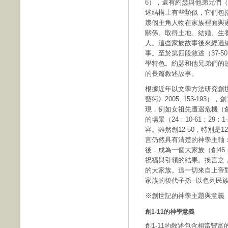
6），還有約瑟與他弟兄們（3
述結構上有些類似，它們包
幾個主角人物在家族裡面與
關係、取得土地、結婚、生
人。這些家族故事後來經過
事。至於第四段敘述（37-
學特色。約瑟和他兄弟們的
的長篇敘述故事。
根據近年以文學方法研究創世記
藝術》2005, 153-193
現，例如女祖先遭遇危機（創12：
的場景（24：10-61；2
容。雖然創12-50，特別是
言仍然具有清楚的神學主軸
後，成為一個大家族（創46
祝福與引領的結果。換言之
的大家族。這一切來自上帝
家族的後代子孫─以色列民
※創世記的神學主題與意義
創1-11的神學意義
創1-11的敘述包含相當豐富的神學