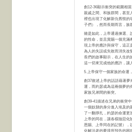
創12-36顯示衝突的範圍
親戚之間、和族群間，甚至人
裡也出現了化解新仇舊恨的
子們），然而長期而言，族
雖是如此，上帝通過揀選、
的性命，並且賞賜一個充滿希
現上帝的應許與保守，這正是
為人的失誤或失敗而消失改
長們的故事顯示，在人生的
這一切來完成他的應許，讓
5.上帝保守一個家族的命運
創37敘述上帝的話語藉著
運，而約瑟成為這兩個夢的
家族兄弟間的衝突。
創39-41描述在兄弟的衝
一個奴隸的身分進入埃及的
了一翻掙扎，約瑟的命運更
上帝的同在，讓各樣險惡化
恩賜、上帝同在的記號），
化解法老的夢境所預告的困