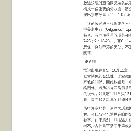
敘述該隱與亞伯兩兄弟的故事（
構成一個重要的分水嶺，將創
後巴別塔故事（11：1-9）
上述的敘述與古代近東的文
甲美斯史詩（Gilgamesh
特色。有些段落是說明某種事物起
7-25；9：18-28）。而
想像，例如墮落的天使。不
關連。
※族譜
族譜出現在創5、10及11
社會關係的合法性，以象徵
宗教的關係。因此族譜是一
絡關係。這族譜從亞當傳承到
的後代，如此將1-11章與1
圖，建立起各親屬的關連性
值得注意的是，這些族譜應
解。相似情況也適用在瞭解
數字。如果將創1-11描述
者不少古代君王活了千歲或