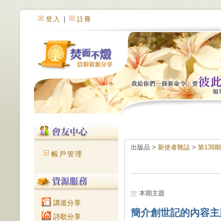
登入
|
註冊
出版品 >
新使者雜誌
>
第139
帳戶管理
本期主題
講道分享
簡介創世記的內容主
詩歌分享