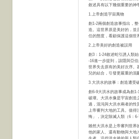
敘述具有以下幾個重要的神
1.上帝創造宇宙萬物
創1-2兩個創造故事指出，
造。這世界原是美好的，並
任的態度，看顧保護這個世
2.上帝美好的創造被誤用
創3：1-24敘述蛇引誘人
-16進一步提到，該隱與亞
世界失去原有的美好次序。甚
兒的結合，引發更嚴重的混
3.大洪水的故事：創造遭受
創6-9大洪水的故事成為創
破壞。大洪水像是宇宙創造
過，混沌與大洪水兩者的性
上帝審判大地的工具。值得
悔」，決定除滅人類（6：6
雖然大洪水是上帝審判世界
他的家人、還有動物與大地
生者。這些洪水後的新人類仍然