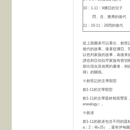
10：1-11：9挪亞的兒子
閃、含、雅弗的後代
11：10-11：26閃的後代
從上面圖表可以看出，創世
後代的故事。接著從挪亞、
以色列家族的故事，為後來
譜也和亞伯拉罕家族有密切
卻出現在其他舊約書卷，例
掃）的關係。
※創世記的文學類型
創1-11的文學類型
創1-11的文學題材相當豐富，
enealogy）。
※敘述
創1-11的敘述包含不同的題
a；2：4b-25），還有伊