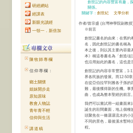
創世記的內容豐富有趣，
研經網站
關係。
關鍵字：
創世紀
文學分析
經課表
新眼光讀經
作者/曾宗盛
(台灣神學院副教授
※前言
一領一．新倍加
創世記書名的由來：在舊約
名，因此創世記的書名稱為「在
本之後，則以其主要內容最
本》稱這卷書名為「創造/起源
陳牧師專欄
也沿用如此的書名，這也是
信仰專欄：
創世記的內容非常豐富，1-
界各民族的發展。而12-5
鄉土關懷
在從亞伯拉罕到雅各子孫的
難，最後獲得新的生機。事
姐妹開步走
曲，也成為整本聖經的前言
原知原味
教會人物誌
我們可以嘗試用一組畫面來
誕生的壯闊畫面，地上個種族
青年青不輕
頭聚焦在一條潺潺流水的小
信仰與生活
不同的景色，最後溪水暫時流
程。
講道稿