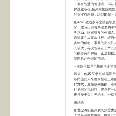
非常有智慧的管理者，為法
保護雅各/以色列家族脫離
的保守與恩賜，讓他能在一
創42-45敘述多年之後在
瑟，此時已經貴為法老的宰
託求助、購買糧食的外鄉人
處流露在故事敘述裡。經過
多年的積怨，家庭的衝突終
的後代，再次包容在上帝的
間的衝突與和解，正是創世
要以色列學習的功課。
6.家族與世界民族的未來掌
最後，創45-50敘述結尾
各民族的未來都掌握在上帝
的方式，直接或間接的，引
他危機的挑戰時，仍然有一
也是歷史與世界的主。一切
※結語
創世記將以色列的民族歷史
人類起源的故事中，以色列