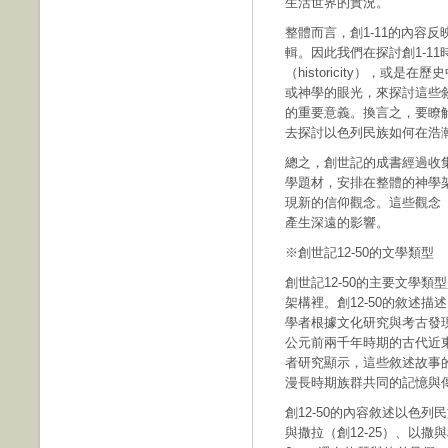
生活世界的實況。
整體而言，創1-11的內容
輯。因此我們在探討創1-1
（historicity），或
或神學的眼光，來探討這些
的重要意義。換言之，要瞭解
去探討以色列民族如何在浩
總之，創世記的成書經過收
學題材，安排在整體的神學
現新的信仰觀念。這些觀念
產生深遠的影響。
※創世記12-50的文學類型
創世記12-50的主要文學
架構裡。創12-50的敘述
學者根據文化研究與考古發
公元前兩千年時期的古代近
者研究顯示，這些敘述故事
漫長時期族群共同的記憶與
創12-50的內容敘述以色
與撒拉（創12-25）、以撒與