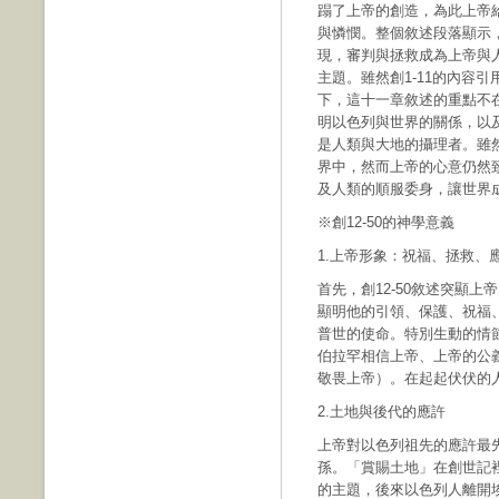
蹋了上帝的創造，為此上帝
與憐憫。整個敘述段落顯示
現，審判與拯救成為上帝與
主題。雖然創1-11的內容
下，這十一章敘述的重點不
明以色列與世界的關係，以
是人類與大地的攝理者。雖
界中，然而上帝的心意仍然
及人類的順服委身，讓世界
※創12-50的神學意義
1.上帝形象：祝福、拯救、
首先，創12-50敘述突顯
顯明他的引領、保護、祝福
普世的使命。特別生動的情節
伯拉罕相信上帝、上帝的公義，
敬畏上帝）。在起起伏伏的
2.土地與後代的應許
上帝對以色列祖先的應許最先
孫。「賞賜土地」在創世記
的主題，後來以色列人離開