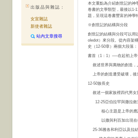
本文重點為介紹創世記的神
出版品與雜誌：
卷書的文學類型，最後以1-1
題，呈現這卷書豐富的神學
女宣雜誌
※創世記的結構與分段
新使者雜誌
創世記的結構與分段可以用
站內文章搜尋
oledot）來分段。從內容
史（12-50章）兩個大段落：
書首（1：1）──在起初上帝
敘述世界與萬物的創造，
上帝的創造遭受破壞，後
12-50族長史
敘述一個家族裡四代男女
12-25亞伯拉罕與撒拉
核心主題是上帝的應許
以撒與利百加出現在橋段
25-36雅各和利亞以及拉