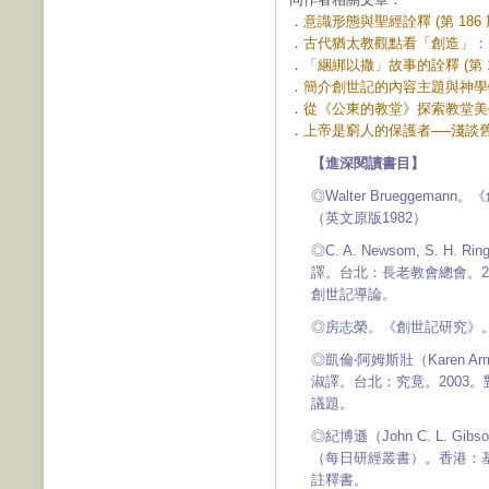
．
意識形態與聖經詮釋 (第 186 
．
古代猶太教觀點看「創造」：《
．
「綑綁以撒」故事的詮釋 (第 16
．
簡介創世記的內容主題與神學特色 
．
從《公東的教堂》探索教堂美學與
．
上帝是窮人的保護者──淺談舊約
【
進深閱讀書目】
◎Walter Brueggem
（英文原版1982）
◎C. A. Newsom, S.
譯。台北：長老教會總會。200
創世記導論。
◎房志榮。《創世記研究》。
◎凱倫‧阿姆斯壯（Karen 
淑譯。台北：究竟。2003
議題。
◎紀博遜（John C. L. 
（每日研經叢書）。香港：基文
註釋書。