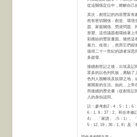
從這關係定位中，瞭解自己
其次，創世記的內容豐富有
然有密切關係：創造、環境
題、家庭關係、勞資問題、
形塑。這些議題都環繞著上
彩繽紛的豐富畫面。雖然這
暴力、歧視），然而它們卻
值得二十一世紀的讀者深思
多啟發。
接續創世記之後，出埃及記
眾多的以色列民族，應驗了
色列人脫離埃及奴隸之地，
展開新的生活。如此，上帝
而後續的歷史書（從創世記
人的身份認同。
註：參考創2：4；5：1；6：9；
6：1, 9；37：2。和合本
4）、「家譜」（5：1）、「後
5：12, 19；36：1, 9）
同作者相關文章：