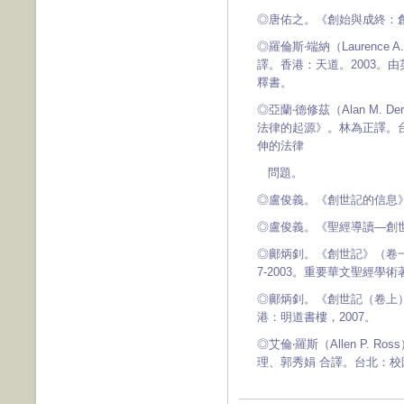
◎唐佑之。《創始與成終：創
◎羅倫斯‧端納（Laurence
譯。香港：天道。2003。由英
釋書。
◎亞蘭‧德修茲（Alan M. 
法律的起源》。林為正譯。台
伸的法律
問題。
◎盧俊義。《創世記的信息》
◎盧俊義。《聖經導讀—創世
◎鄺炳釗。《創世記》（卷一
7-2003。重要華文聖經學術
◎鄺炳釗。《創世記（卷上
港：明道書樓，2007。
◎艾倫‧羅斯（Allen P.
理、郭秀娟 合譯。台北：校園