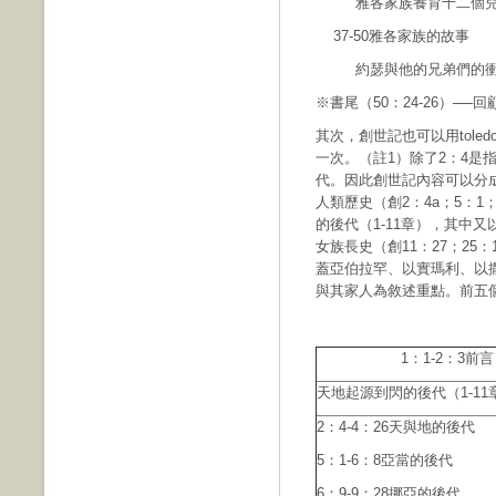
雅各家族養育十二個兒
37-50雅各家族的故事
約瑟與他的兄弟們的衝突
※書尾（50：24-26）─
其次，創世記也可以用tole
一次。（註1）除了2：4是指
代。因此創世記內容可以分
人類歷史（創2：4a；5：1
的後代（1-11章），其中
女族長史（創11：27；25：
蓋亞伯拉罕、以實瑪利、以
與其家人為敘述重點。前五
1：1-2：3前言
天地起源到閃的後代（1-11
2：4-4：26天與地的後代
5：1-6：8亞當的後代
6：9-9：28挪亞的後代