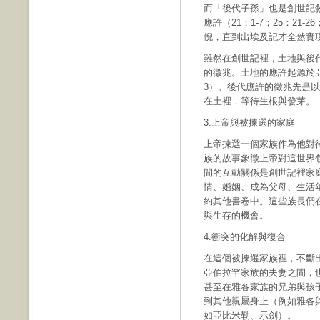
而「後代子孫」也是創世記
應許（21：1-7；25：21-
倪，直到出埃及記才全然實
雖然在創世記裡，土地與後
的徵兆。土地的應許起源於亞
3）。後代應許的徵兆先是以
在土裡，等待生根與發芽。
3.上帝與被揀選的家庭
上帝揀選一個家族作為他對待
族的故事象徵上帝對這世界
間的互動關係是創世記裡家
情、婚姻、成為父母、生活
約其他書卷中。這些族長們
與生存的機會。
4.衝突的化解與復合
在這個被揀選家族裡，不斷
亞伯拉罕家族的夫妻之間，
甚至在雅各家族的兄弟與孩
到其他親屬身上（例如雅各
如亞比米勒、示劍）。