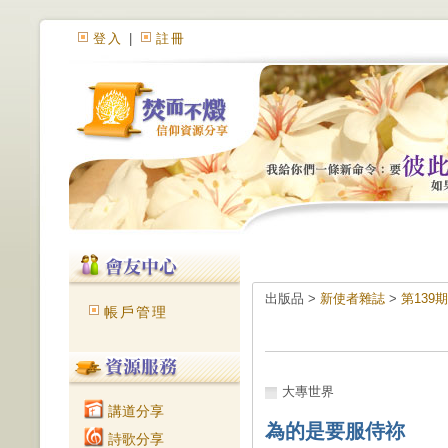
登入
|
註冊
出版品 >
新使者雜誌
>
第139
帳戶管理
大專世界
講道分享
為的是要服侍祢
詩歌分享