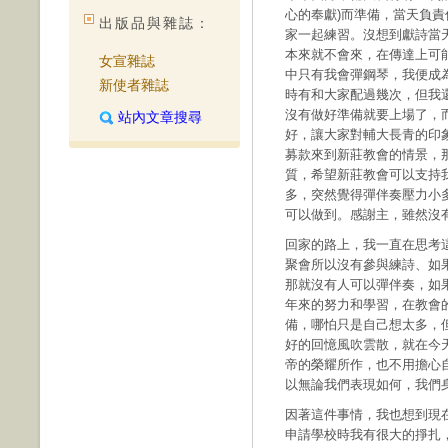
心的奉獻)而準備，當天負
出版品與雜誌：
家一起練習。沒想到獻詩當
本來就不會來，在傳達上可
女宣雜誌
中只有我會彈鋼琴，我便成
新使者雜誌
時有和大家配過幾次，但我
沒有做好準備就要上場了，
站內文章搜尋
好，讓大家對輔大長青的印
募款來到新莊教會的情景，
質，希望新莊教會可以支持
多，突然覺得彈伴奏壓力小
可以做到。感謝主，雖然沒
回家的路上，我一直在思考
聚會所以沒有參與練詩、如
那就沒有人可以彈伴奏，如
年來的努力和學習，在教會
備，哪怕只是自己想太多，
好的回憶風吹雲散，就在今
帝的榮耀所作，也不用擔心
以無論我們表現如何，我們
因著這件事情，我也想到現
申請學校時我有很大的掙扎