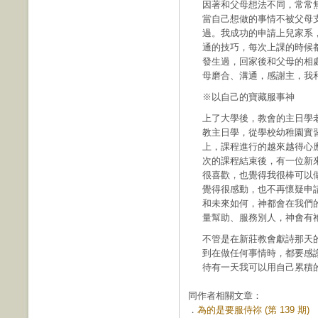
因著和父母想法不同，常常
當自己想做的事情不被父母
過。我成功的申請上兒家系
通的技巧，每次上課的時候
發生過，回家後和父母的相
母磨合、溝通，感謝主，我
※以自己的寶藏服事神
上了大學後，教會的主日學
教主日學，從學校幼稚園實
上，課程進行的越來越得心
次的課程結束後，有一位新
很喜歡，也覺得我很棒可以
覺得很感動，也不再懷疑申
和未來如何，神都會在我們
量幫助、服務別人，神會有
不管是在新莊教會獻詩那天
到在做任何事情時，都要感
待有一天我可以用自己累積
同作者相關文章：
．
為的是要服侍祢 (第 139 期)