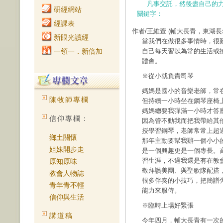
凡事交託，然後盡自己的
研經網站
關鍵字：
經課表
作者/王維萱
(輔大長青，東湖長
新眼光讀經
當我們在做很多事情時，很
一領一．新倍加
自己每天習以為常的生活或
體會。
※從小就負責司琴
媽媽是國小的音樂老師，常
陳牧師專欄
但持續一小時坐在鋼琴座椅
媽媽總要我彈滿一小時才答
信仰專欄：
因為管不動我而把我帶給其
授學習鋼琴，老師常常上超
鄉土關懷
那年主動要幫我辦一個小小
姐妹開步走
是一個興趣更是一個專長。
習生涯，不過我還是有在教
原知原味
敬拜讚美團、與聖歌隊配搭
教會人物誌
很多伴奏的小技巧，把簡譜
青年青不輕
能力來服侍。
信仰與生活
※臨時上場好緊張
講道稿
今年四月，輔大長青有一次