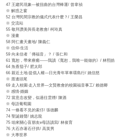
47 王建民現象—被扭曲的台灣棒運/ 曾韋禎
※ 解惑之窗
52 台灣民間宗教的儀式代表什麼？/ 王榮昌
※ 交流站
55 敬拜讚美與長老教會/ 柯玲真
※ 漫畫
58 阿仁畫天畫地/ 陳義仁
※ 信仰‧生活
59 向未信者「傳福音」？ / 張仁和
61 寬恕，帶來療癒——我讀《寬恕，我唯一能做的》/ 林熙皓
64 魚香茄子/ 肥太郎
66 親近土地‧提倡人權—日光青年單車環島行/ 姚信慈
※ 厝邊頭尾
69 走入校園‧走入世界—文賢教會的校園福音事工/ 賴德卿
※ 感情‧婚姻
72 當意念改變，似過往雲煙/ 陳酒
※ 母語葡萄園
74 一條看不見的索仔/ 張德麟
74 聖誕鐘聲/ 姚志龍
75 咱來關心盲朋友e母語讀寫/ 林俊育
76 大石亦著石仔拱/ 高英男
※ 大專世界