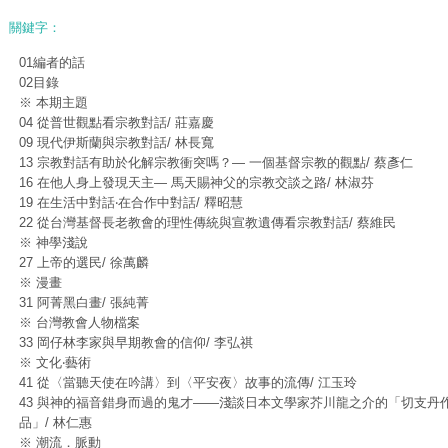
關鍵字：
01編者的話
02目錄
※ 本期主題
04 從普世觀點看宗教對話/ 莊嘉慶
09 現代伊斯蘭與宗教對話/ 林長寬
13 宗教對話有助於化解宗教衝突嗎？— 一個基督宗教的觀點/ 蔡彥仁
16 在他人身上發現天主— 馬天賜神父的宗教交談之路/ 林淑芬
19 在生活中對話‧在合作中對話/ 釋昭慧
22 從台灣基督長老教會的理性傳統與宣教遺傳看宗教對話/ 蔡維民
※ 神學淺說
27 上帝的選民/ 徐萬麟
※ 漫畫
31 阿菁黑白畫/ 張純菁
※ 台灣教會人物檔案
33 岡仔林李家與早期教會的信仰/ 李弘祺
※ 文化‧藝術
41 從〈當聽天使在吟講〉到〈平安夜〉故事的流傳/ 江玉玲
43 與神的福音錯身而過的鬼才——淺談日本文學家芥川龍之介的「切支丹
品」/ 林仁惠
※ 潮流．脈動