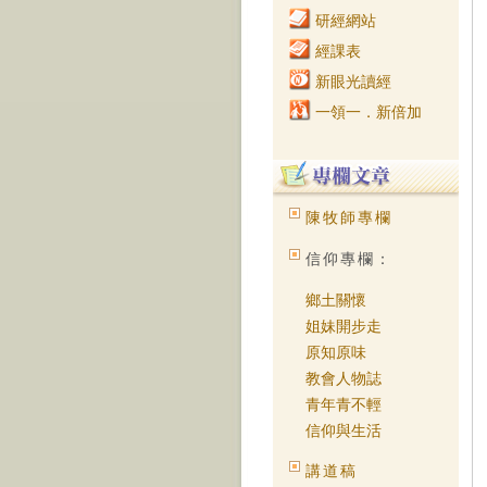
研經網站
經課表
新眼光讀經
一領一．新倍加
陳牧師專欄
信仰專欄：
鄉土關懷
姐妹開步走
原知原味
教會人物誌
青年青不輕
信仰與生活
講道稿