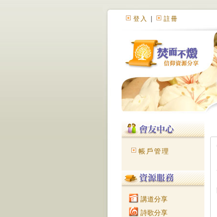
登入
|
註冊
帳戶管理
講道分享
詩歌分享