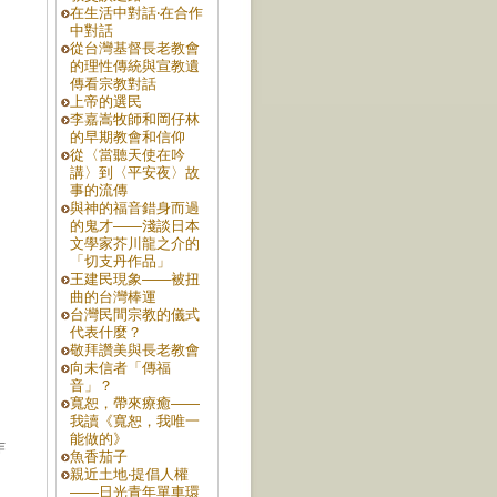
在生活中對話‧在合作
中對話
從台灣基督長老教會
的理性傳統與宣教遺
傳看宗教對話
上帝的選民
李嘉嵩牧師和岡仔林
的早期教會和信仰
從〈當聽天使在吟
講〉到〈平安夜〉故
事的流傳
與神的福音錯身而過
的鬼才——淺談日本
文學家芥川龍之介的
「切支丹作品」
王建民現象——被扭
曲的台灣棒運
台灣民間宗教的儀式
代表什麼？
敬拜讚美與長老教會
向未信者「傳福
音」？
寬恕，帶來療癒——
我讀《寬恕，我唯一
能做的》
作
魚香茄子
親近土地‧提倡人權
——日光青年單車環