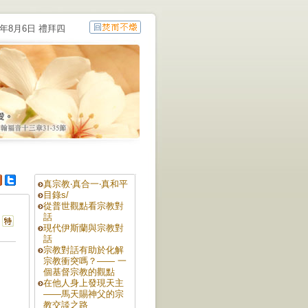
6年8月6日 禮拜四
真宗教‧真合一‧真和平
目錄s/
從普世觀點看宗教對
話
現代伊斯蘭與宗教對
話
宗教對話有助於化解
宗教衝突嗎？—— 一
個基督宗教的觀點
在他人身上發現天主
——馬天賜神父的宗
教交談之路