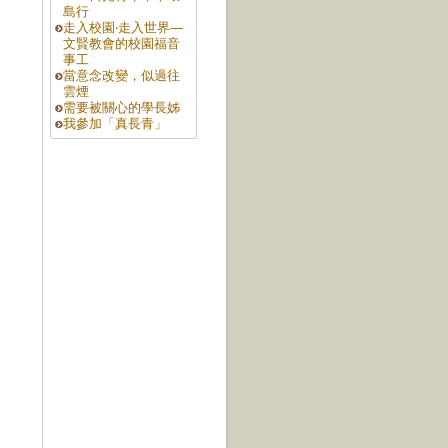
島行
走入校園‧走入世界—
文賢教會的校園福音
事工
當意念改變，似過往
雲煙
需要被關心的學長姊
我參加「真長青」