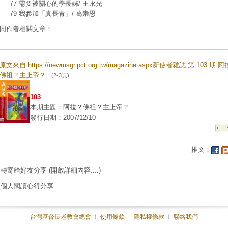
77 需要被關心的學長姊/ 王永光
79 我參加「真長青」/ 葛崇恩
同作者相關文章：
原文來自 https://newmsgr.pct.org.tw/magazine.aspx新使者雜誌 第 103 期 
佛祖？主上帝？
(2-3頁)
103
本期主題：阿拉？佛祖？主上帝？
發行日期：2007/12/10
推文：
轉寄給好友分享
(開啟詳細內容....)
個人閱讀心得分享
台灣基督長老教會總會
︱
使用條款
︱
隱私權條款
︱
聯絡我們