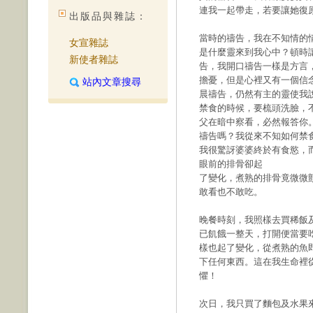
連我一起帶走，若要讓她復
出版品與雜誌：
當時的禱告，我在不知情的
女宣雜誌
是什麼靈來到我心中？頓時
新使者雜誌
告，我開口禱告一樣是方言
擔憂，但是心裡又有一個信
站內文章搜尋
晨禱告，仍然有主的靈使我說
禁食的時候，要梳頭洗臉，
父在暗中察看，必然報答你
禱告嗎？我從來不知如何禁
我很驚訝婆婆終於有食慾，
眼前的排骨卻起
了變化，煮熟的排骨竟微微
敢看也不敢吃。
晚餐時刻，我照樣去買稀飯
已飢餓一整天，打開便當要
樣也起了變化，從煮熟的魚
下任何東西。這在我生命裡
懼！
次日，我只買了麵包及水果