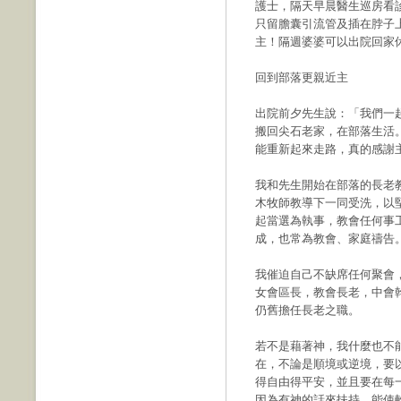
護士，隔天早晨醫生巡房看
只留膽囊引流管及插在脖子
主！隔週婆婆可以出院回家
回到部落更親近主
出院前夕先生說：「我們一
搬回尖石老家，在部落生活
能重新起來走路，真的感謝
我和先生開始在部落的長老教
木牧師教導下一同受洗，以堅
起當選為執事，教會任何事
成，也常為教會、家庭禱告
我催迫自己不缺席任何聚會
女會區長，教會長老，中會幹
仍舊擔任長老之職。
若不是藉著神，我什麼也不
在，不論是順境或逆境，要
得自由得平安，並且要在每
因為有神的話來扶持，能使