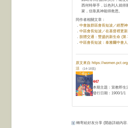
西何時舉手，以色列人就得
家，信靠真神能得救恩。
同作者相關文章：
．
中會族群區會長短波／經歷神救恩 
．
中區會長短波／在基督裡更新成長 
．
肢體交通：豐盛的新生命 (第 39
．
中區會長短波：泰雅爾中會人才訓
原文來自 https://women.pct.
活
(14-18頁)
447
本期主題：宣教即生
發行日期：1900/1/1
轉寄給好友分享
(開啟詳細內容...