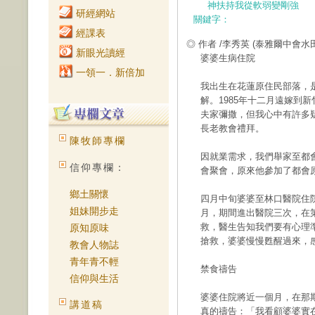
神扶持我從軟弱變剛強
研經網站
關鍵字：
經課表
◎ 作者 /李秀英
(泰雅爾中會水
新眼光讀經
婆婆生病住院
一領一．新倍加
我出生在花蓮原住民部落，
解。1985年十二月遠嫁到
夫家彌撒，但我心中有許多
長老教會禮拜。
陳牧師專欄
因就業需求，我們舉家至都會
信仰專欄：
會聚會，原來他參加了都會
鄉土關懷
四月中旬婆婆至林口醫院住
姐妹開步走
月，期間進出醫院三次，在
救，醫生告知我們要有心理
原知原味
搶救，婆婆慢慢甦醒過來，
教會人物誌
青年青不輕
禁食禱告
信仰與生活
婆婆住院將近一個月，在那
講道稿
真的禱告：「我看顧婆婆實