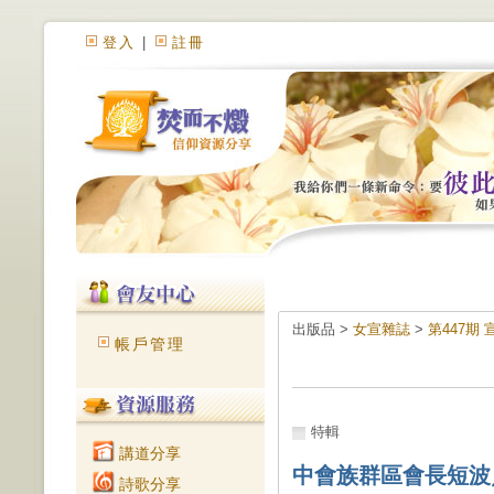
登入
|
註冊
出版品 >
女宣雜誌
>
第447期
帳戶管理
特輯
講道分享
中會族群區會長短波
詩歌分享