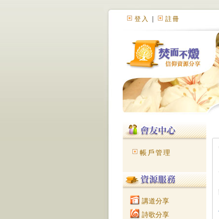
登入
|
註冊
帳戶管理
講道分享
詩歌分享