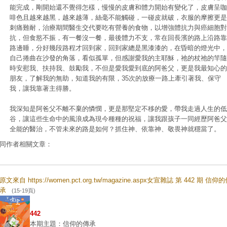
能完成，剛開始還不覺得怎樣，慢慢的皮膚和體力開始有變化了，皮膚呈咖
啡色且越來越黑，越來越薄，絲毫不能觸碰，一碰皮就破，衣服的摩擦更是
刺痛難耐，治療期間醫生交代要吃有營養的食物，以增強體抗力與癌細胞對
抗，但食慾不振，有一餐沒一餐，最後體力不支，常在回長濱的路上沿路靠
路邊睡，分好幾段路程才回到家，回到家總是黑漆漆的，在昏暗的燈光中，
自己捲曲在沙發的角落，看似孤單，但感謝愛我的主耶穌，祂的杖祂的竿隨
時安慰我、扶持我、鼓勵我，不但是愛我愛到底的阿爸父，更是我最知心的
朋友，了解我的無助，知道我的有限，35次的放療一路上牽引著我、保守
我，讓我靠著主得勝。
我深知是阿爸父不離不棄的憐憫，更是那堅定不移的愛，帶我走過人生的低
谷，讓這些生命中的風浪成為現今種種的祝福，讓我跟孩子一同經歷阿爸父
全能的醫治，不管未來的路是如何？抓住神、依靠神、敬畏神就穩當了。
同作者相關文章：
原文來自 https://women.pct.org.tw/magazine.aspx女宣雜誌 第 442 期 信仰
承
(15-19頁)
442
本期主題：信仰的傳承