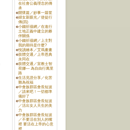
在社會公義理念的傳
承
開懷篇／妙事一籮筐
婦女新眼光／使徒行
傳(四)
小錢祈禱網／在進行
土地正義中建立的夥
伴關係
小錢祈禱網／上主對
我的期待是什麼?
悅讀繪本／艾瑪畫畫
肢體交通／上帝恩典
永同在
肢體交通／宣教士智
辦
荷娜— 為自由行萬里
路
生活見證分享／化苦
難為祝福
中會族群區會長短波
／請來吧！一切都準
備好了
中會族群區會長短波
／活出女人天生的美
力
中會族群區會長短波
／不要活在別人的嘴
裡 要活在上帝的心意
裡