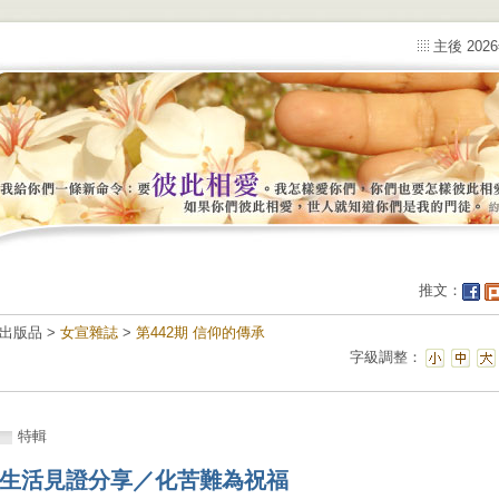
主後 202
推文：
出版品 >
女宣雜誌
>
第442期 信仰的傳承
字級調整：
特輯
生活見證分享／化苦難為祝福