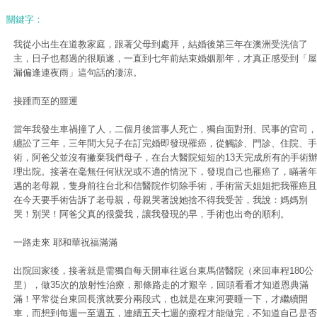
關鍵字：
我從小出生在道教家庭，跟著父母到處拜，結婚後第三年在澳洲受洗信了
主，日子也都過的很順遂，一直到七年前結束婚姻那年，才真正感受到「屋
漏偏逢連夜雨」這句話的淒涼。
接踵而至的噩運
當年我發生車禍撞了人，二個月後當事人死亡，獨自面對刑、民事的官司，
纏訟了三年，三年間大兒子在訂完婚即發現罹癌，從觸診、門診、住院、手
術，阿爸父並沒有撇棄我們母子，在台大醫院短短的13天完成所有的手術
理出院。接著在毫無任何狀況或不適的情況下，發現自己也罹癌了，瞞著年
邁的老母親，隻身前往台北和信醫院作切除手術，手術當天姐姐把我罹癌且
在今天要手術告訴了老母親，母親哭著說她捨不得我受苦，我說：媽媽別
哭！別哭！阿爸父真的很愛我，讓我發現的早，手術也出奇的順利。
一路走來 耶和華祝福滿滿
出院回家後，接著就是需獨自每天開車往返台東馬偕醫院（來回車程180公
里），做35次的放射性治療，那條路走的才艱辛，回頭看看才知道恩典滿
滿！平常從台東回長濱就要分兩段式，也就是在東河要睡一下，才繼續開
車，而想到每週一至週五，連續五天七週的療程才能做完，不知道自己是否