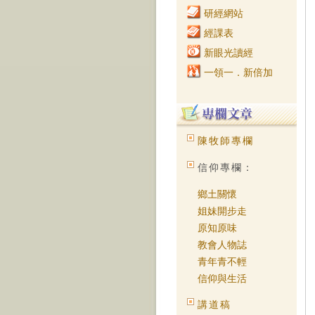
研經網站
經課表
新眼光讀經
一領一．新倍加
陳牧師專欄
信仰專欄：
鄉土關懷
姐妹開步走
原知原味
教會人物誌
青年青不輕
信仰與生活
講道稿