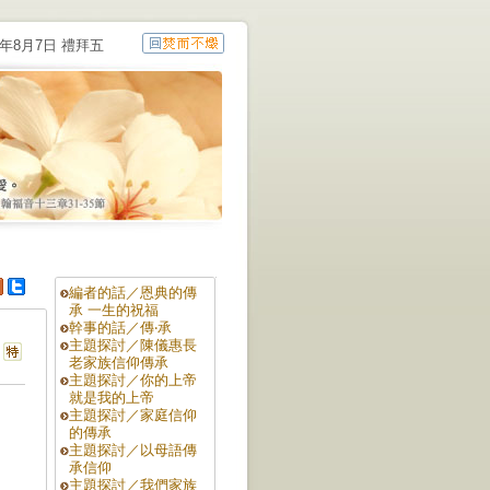
6年8月7日 禮拜五
編者的話／恩典的傳
承 一生的祝福
幹事的話／傳‧承
主題探討／陳儀惠長
老家族信仰傳承
主題探討／你的上帝
就是我的上帝
主題探討／家庭信仰
的傳承
主題探討／以母語傳
承信仰
主題探討／我們家族