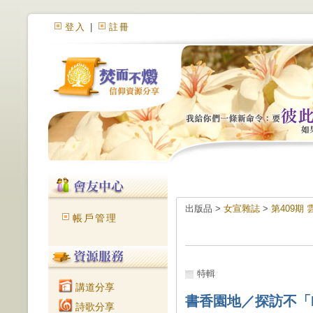
登入
|
註冊
出版品 >
女宣雜誌
>
第409期
帳戶管理
特輯
講道分享
書香園地／探訪不「
詩歌分享