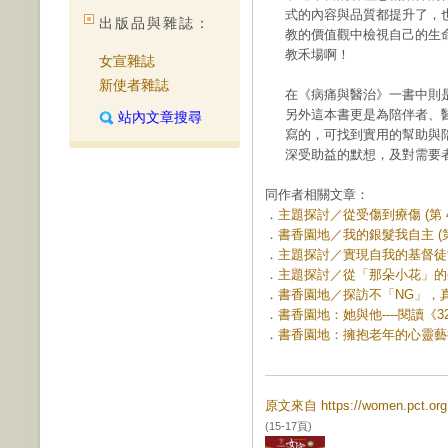
式的內容與品質都提升了，
出版品與雜誌：
教的價值觀中檢視自己的生
教禾場啊！
女宣雜誌
新使者雜誌
在《病痛與醫治》一書中則
另外這本書更是為陪伴者、
站內文章搜尋
寫的，可找到實用的幫助與
深受助益的默想，及對需要
同作者相關文章：
．
主題探討／從受傷到療傷 (第 47
．
書香園地／我的銀髮我自主 (第 
．
主題探討／實現自我的基督徒女性 
．
主題探討／從「那朵小花」的生
．
書香園地／探訪不「NG」，真情
．
書香園地：她與他----閱讀《3
．
書香園地：擁抱老年的心靈藝術 (
原文來自 https://women.pct.
(15-17頁)