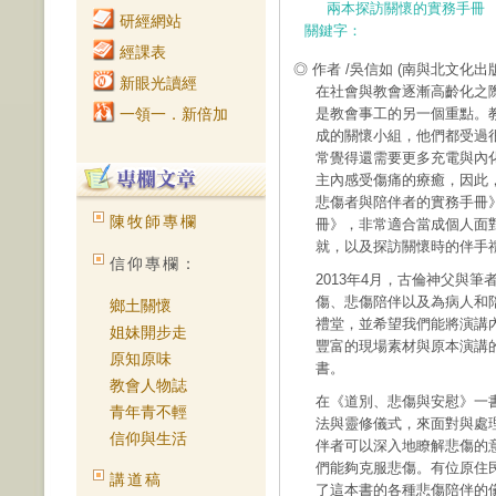
兩本探訪關懷的實務手冊
研經網站
關鍵字：
經課表
◎ 作者 /吳信如
(南與北文化出
新眼光讀經
在社會與教會逐漸高齡化之
一領一．新倍加
是教會事工的另一個重點。
成的關懷小組，他們都受過
常覺得還需要更多充電與內
主內感受傷痛的療癒，因此
悲傷者與陪伴者的實務手冊
陳牧師專欄
冊》，非常適合當成個人面
就，以及探訪關懷時的伴手
信仰專欄：
2013年4月，古倫神父與
傷、悲傷陪伴以及為病人和
鄉土關懷
禮堂，並希望我們能將演講
姐妹開步走
豐富的現場素材與原本演講
原知原味
書。
教會人物誌
在《道別、悲傷與安慰》一
青年青不輕
法與靈修儀式，來面對與處
信仰與生活
伴者可以深入地瞭解悲傷的
們能夠克服悲傷。有位原住
講道稿
了這本書的各種悲傷陪伴的